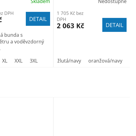
Skladem
Nedostupné
ez DPH
1 705 Kč bez
č
DETAIL
DPH
2 063 Kč
DETAIL
ná bunda s
ětru a voděvzdorný
.
XL
vel.58
XXL
vel.60
3XL
vel.62
žlutá/navy
oranžová/navy