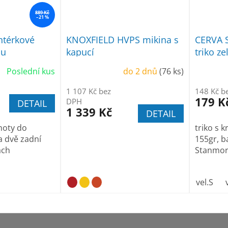
889 Kč
–21 %
ntérkové
KNOXFIELD HVPS mikina s
CERVA 
su
kapucí
triko ze
Poslední kus
do 2 dnů
(76 ks)
1 107 Kč bez
148 Kč b
179 K
DPH
DETAIL
1 339 Kč
DETAIL
hoty do
triko s 
a dvě zadní
155gr, 
ách
Stanmo
vel.S