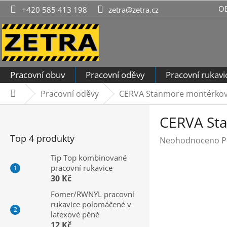
Přejít
O
+420 585 413 198
zetra@zetra.cz
na
obsah
Pracovní obuv
Pracovní oděvy
Pracovní rukavi
Pracovní oděvy
CERVA Stanmore montérkové
Domů
P
CERVA Sta
o
s
Top 4 produkty
Průměrné
Neohodnoceno
P
t
hodnocení
r
Tip Top kombinované
produktu
pracovní rukavice
a
je
30 Kč
n
0,0
n
Fomer/RWNYL pracovní
z
rukavice polomáčené v
í
5
latexové pěně
hvězdiček.
p
12 Kč