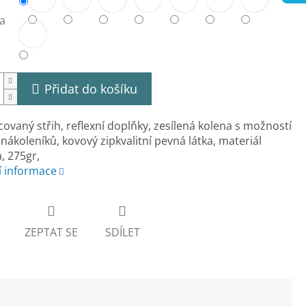
a
Přidat do košíku
ovaný střih, reflexní doplňky, zesílená kolena s možností
 nákoleníků, kovový zipkvalitní pevná látka, materiál
, 275gr,
í informace
ZEPTAT SE
SDÍLET