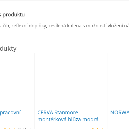
s produktu
řih, reflexní doplňky, zesílená kolena s možností vložení ná
,
pracovní
CERVA Stanmore
NORWAY
montérková blůza modrá