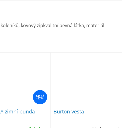
koleníků, kovový zipkvalitní pevná látka, materiál
845 Kč
–17 %
 zimní bunda
Burton vesta