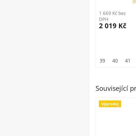
d
1 669 Kč bez
DPH
2 019 Kč
39
40
41
Související 
Výprodej