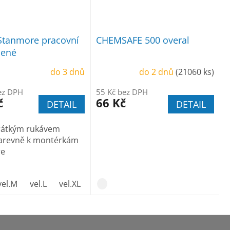
Stanmore pracovní
CHEMSAFE 500 overal
lené
do 3 dnů
do 2 dnů
(21060 ks)
ez DPH
55 Kč bez DPH
č
66 Kč
DETAIL
DETAIL
krátkým rukávem
barevně k montérkám
re
vel.M
vel.L
vel.XL
vel.XXL
vel.XXXL