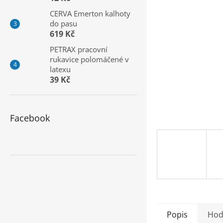
a
CERVA Emerton kalhoty
n
do pasu
e
619 Kč
l
PETRAX pracovní
rukavice polomáčené v
latexu
39 Kč
Facebook
Popis
Hod