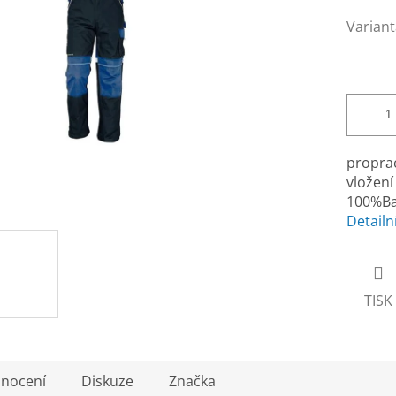
Variant
proprac
vložení
100%Ba
Detailn
TISK
nocení
Diskuze
Značka