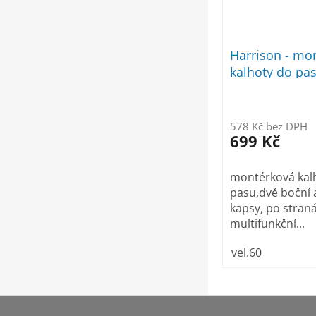
Harrison - mo
kalhoty do pa
578 Kč bez DPH
699 Kč
montérková kal
pasu,dvě boční 
kapsy, po stran
multifunkční...
vel.60
Z