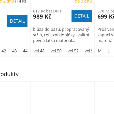
o 2 dnů
(14 ks)
do 3 dnů
817 Kč bez DPH
578 Kč b
989 Kč
699 K
DETAIL
DETAIL
blůza do pasu, propracovaný
Prošíva
střih, reflexní doplňky kvalitní
kapucí.V
pevná látka materiál...
materiál
42
43
44
45
vel.48
46
vel.50
47
vel.52
vel.54
M
vel.56
L
produkty