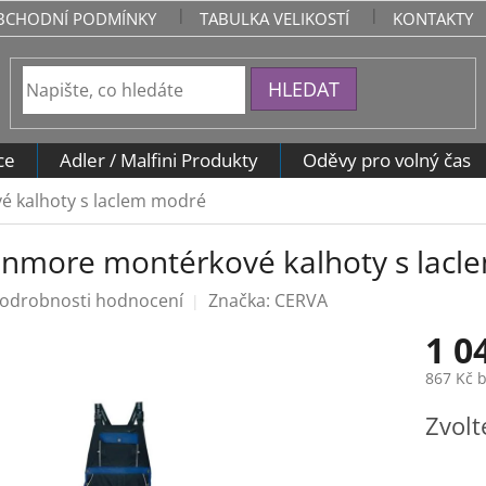
BCHODNÍ PODMÍNKY
TABULKA VELIKOSTÍ
KONTAKTY
HLEDAT
ce
Adler / Malfini Produkty
Oděvy pro volný čas
 kalhoty s laclem modré
nmore montérkové kalhoty s lacl
odrobnosti hodnocení
Značka:
CERVA
1 0
867 Kč 
Měrná
Zvolt
cena: