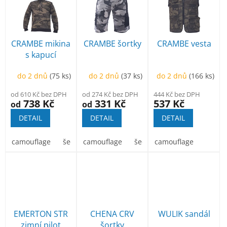
r
p
o
i
d
s
u
p
CRAMBE mikina
CRAMBE šortky
CRAMBE vesta
k
r
s kapucí
t
o
ů
d
do 2 dnů
(75 ks)
do 2 dnů
(37 ks)
do 2 dnů
(166 ks)
u
od 610 Kč bez DPH
od 274 Kč bez DPH
444 Kč bez DPH
k
738 Kč
331 Kč
537 Kč
od
od
t
DETAIL
DETAIL
DETAIL
ů
camouflage
šedá kamufláž
camouflage
béžová kamufláž
šedá kamufláž
camouflage
béžová k
EMERTON STR
CHENA CRV
WULIK sandál
zimní pilot
šortky