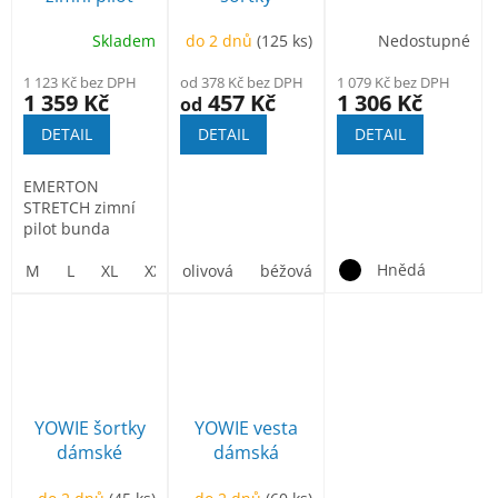
bunda
Skladem
do 2 dnů
(125 ks)
Nedostupné
1 123 Kč bez DPH
od 378 Kč bez DPH
1 079 Kč bez DPH
1 359 Kč
457 Kč
1 306 Kč
od
DETAIL
DETAIL
DETAIL
EMERTON
STRETCH zimní
pilot bunda
Hnědá
M
L
XL
XXL
olivová
3XL
4XL
béžová
5XL
YOWIE šortky
YOWIE vesta
dámské
dámská