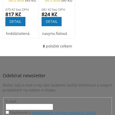
do 2 dnů
(45 ks)
do 2 dnů
(60 ks)
675 Kč bez DPH
681 Kč bez DPH
817 Kč
824 Kč
DETAIL
DETAIL
hnědá/zelená
navy/sv.fialová
hnědá/zelená
8
položek celkem
O
v
l
Z
á
á
d
p
a
a
Odebírat newsletter
c
t
í
Vložte svůj e-mail a my vám budeme zasílat informace o nových
í
p
produktech na našem e-shopu.
r
v
k
E-mail
y
v
Souhlasím s
podmínkami ochrany osobních údajů