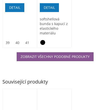
DETAIL
DETAIL
softshellová
bunda s kapucí z
elastického
materiálu
ElasticTech®Flexi,
vnitřní část...
39
40
41
42
43
44
45
46
47
ZOBRAZIT VŠECHNY PODOBNÉ PRODUKTY
Související produkty