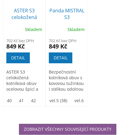
ASTER S3
Panda MISTRAL
celokožená
S3
kotníková obuv
bezpečnostní
Skladem
Skladem
kotníková obuv
702 Kč bez DPH
702 Kč bez DPH
849 Kč
849 Kč
DETAIL
DETAIL
ASTER S3
Bezpečnostní
celokožená
kotníková obuv s
kotníková obuv
kovovou tužinkou
ocelovou špicí a
i stélkou odolnou
planžetou
propíchnutí,...
40
41
42
43
vel.5 (38)
44
45
vel.6 (39)
46
47
vel.6 1/2(40)
ve
ZOBRAZIT VŠECHNY SOUVISEJÍCÍ PRODUKTY