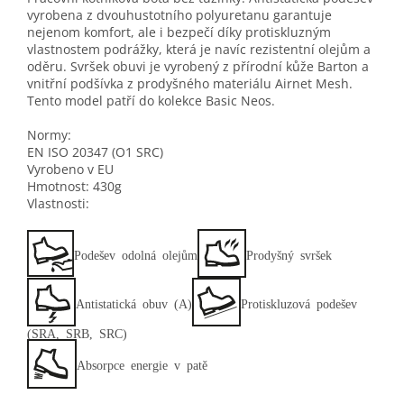
vyrobena z dvouhustotního polyuretanu garantuje
nejenom komfort, ale i bezpečí díky protiskluzným
vlastnostem podrážky, která je navíc rezistentní olejům a
oděru. Svršek obuvi je vyrobený z přírodní kůže Barton a
vnitřní podšívka z prodyšného materiálu Airnet Mesh.
Tento model patří do kolekce Basic Neos.
Normy:
EN ISO 20347
(O1 SRC)
Vyrobeno v EU
Hmotnost: 430g
Vlastnosti:
Podešev odolná olejům
Prodyšný svršek
Antistatická obuv (A)
Protiskluzová podešev
(SRA, SRB, SRC)
Absorpce energie v patě