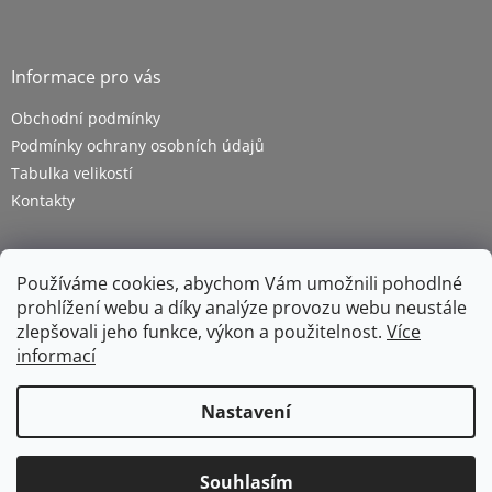
Informace pro vás
Obchodní podmínky
Podmínky ochrany osobních údajů
Tabulka velikostí
Kontakty
Používáme cookies, abychom Vám umožnili pohodlné
prohlížení webu a díky analýze provozu webu neustále
zlepšovali jeho funkce, výkon a použitelnost.
Více
informací
Vytvořil Shoptet
Nastavení
Copyright 2026
ZETRA - pracovní oděvy s.r.o.
. Všechna
Souhlasím
práva vyhrazena.
Upravit nastavení cookies