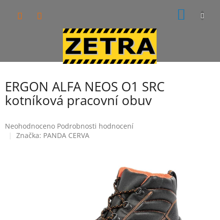
Přejít
NÁKUP
na
obsah
KOŠÍK
ERGON ALFA NEOS O1 SRC
kotníková pracovní obuv
Průměrné
Neohodnoceno
Podrobnosti hodnocení
hodnocení
Značka:
PANDA CERVA
produktu
je
0,0
z
5
hvězdiček.