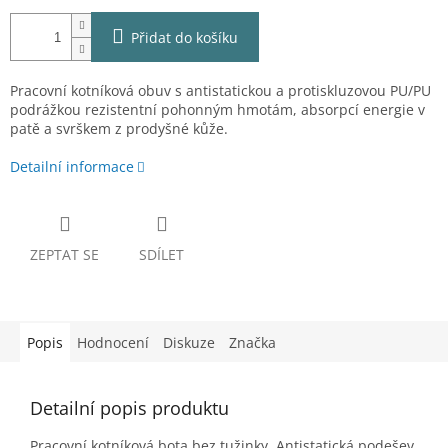
Přidat do košíku
Pracovní kotníková obuv s antistatickou a protiskluzovou PU/PU
podrážkou rezistentní pohonným hmotám, absorpcí energie v
patě a svrškem z prodyšné kůže.
Detailní informace
ZEPTAT SE
SDÍLET
Popis
Hodnocení
Diskuze
Značka
Detailní popis produktu
Pracovní kotníková bota bez tužinky. Antistatická podešev