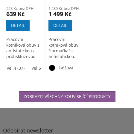
528 Kč bez DPH
1 239 Kč bez DPH
639 Kč
1 499 Kč
DETAIL
DETAIL
Pracovní
Pracovní
kotníková obuv s
kotníková obuv
antistatickou a
"farmářka" s
protiskluzovou
antistatickou,
PU/PU podrážkou
protiskluzovou
rezistentní...
gumovou
béžová
vel.4 (37)
vel.5 (38)
vel.6 (39)
vel.6 1/2(40)
vel.7 (41)
podrážkou...
ZOBRAZIT VŠECHNY SOUVISEJÍCÍ PRODUKTY
Z
á
p
a
Odebírat newsletter