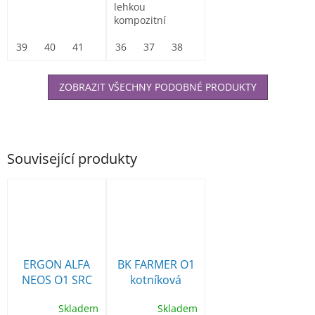
lehkou
kompozitní
tužinkou
39
40
41
42
neobsahující
36
43
37
44
38
45
39
46
40
47
41
42
žádné kovové...
ZOBRAZIT VŠECHNY PODOBNÉ PRODUKTY
Související produkty
ERGON ALFA
BK FARMER O1
NEOS O1 SRC
kotníková
kotníková
pracovní obuv
Skladem
Skladem
pracovní obuv