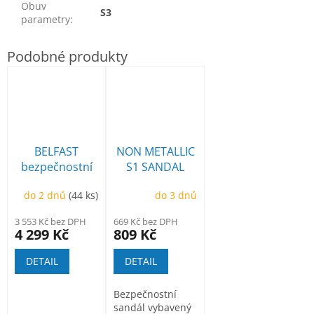
Obuv
S3
parametry
:
BELFAST
NON METALLIC
bezpečnostní
S1 SANDAL
poloholeňová,
do 2 dnů
(44 ks)
do 3 dnů
ANTICUT
3 553 Kč bez DPH
669 Kč bez DPH
4 299 Kč
809 Kč
DETAIL
DETAIL
Bezpečnostní
sandál vybavený