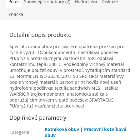
Popis
Související soubory (2)
Hodnocení
Diskuze
Značka
Detailní popis produktu
Specializovaná obuv pro svářeče opatřená přezkou pro
rychlé vyzutí. Dvoukomponentní nástřiková podešev
PU/pryž s protiskluznými vlastnostmi SRC odolává
kontaktnímu teplu 300°C. Voděodolný vrchový materiál
umožňuje použití obuvi v prostředí, vyžadujícím standard
S3. Norma:EN ISO 20345:2011 S3 SRC HRO Materiálový
popis vrchový materiál: Barton print hovězinová useň
hydrofobní podšívka: textilie sandwich MESH stélka:
WARRIOR trojkomponentní anatomická stélka s
odpružujícím prvkem v patě podešev: SPARTACUS
PU/pryž tužinka/planžeta: ocel/ ocel
Doplňkové parametry
Kotníková obuv | Pracovní kotníková
Kategorie
:
obuv