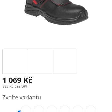
1 069 Kč
883 Kč bez DPH
Měrná
Zvolte variantu
cena: