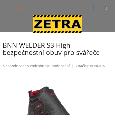
Přejít
NÁKUP
na
obsah
KOŠÍK
BNN WELDER S3 High
bezpečnostní obuv pro svářeče
Průměrné
Neohodnoceno
Podrobnosti hodnocení
Značka:
BENNON
hodnocení
produktu
je
0,0
z
5
hvězdiček.