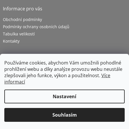
Informace pro vás
Obchodní podmínky
Podmínky ochrany osobních údajů
Tabulka velikostí
Kontakty
Používáme cookies, abychom Vám umožnili pohodlné
prohlížení webu a díky analýze provozu webu neustále
zlepšovali jeho funkce, výkon a použitelnost.
Více
informací
Vytvořil Shoptet
Nastavení
Copyright 2026
ZETRA - pracovní oděvy s.r.o.
. Všechna
Souhlasím
práva vyhrazena.
Upravit nastavení cookies