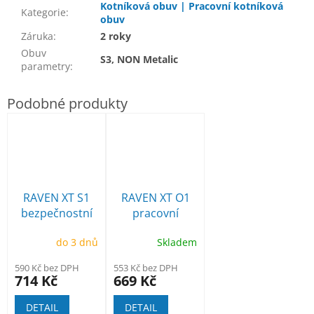
Kotníková obuv | Pracovní kotníková
Kategorie
:
obuv
Záruka
:
2 roky
Obuv
S3, NON Metalic
parametry
:
RAVEN XT S1
RAVEN XT O1
bezpečnostní
pracovní
polobotka
polobotka
do 3 dnů
Skladem
590 Kč bez DPH
553 Kč bez DPH
714 Kč
669 Kč
DETAIL
DETAIL