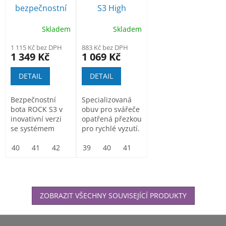
bezpečnostní
S3 High
kotníková obuv
bezpečnostní
Skladem
Skladem
obuv pro
svářeče
1 115 Kč bez DPH
883 Kč bez DPH
1 349 Kč
1 069 Kč
DETAIL
DETAIL
Bezpečnostní
Specializovaná
bota ROCK S3 v
obuv pro svářeče
inovativní verzi
opatřená přezkou
se systémem
pro rychlé vyzutí.
šněrování
Dvoukomponentní...
SPINON pomocí...
40
41
42
43
39
44
40
45
41
46
42
43
44
45
ZOBRAZIT VŠECHNY SOUVISEJÍCÍ PRODUKTY
Z