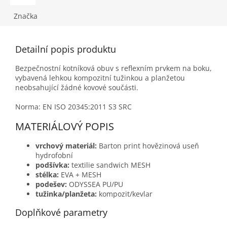
Značka
Detailní popis produktu
Bezpečnostní kotníková obuv s reflexním prvkem na boku,
vybavená lehkou kompozitní tužinkou a planžetou
neobsahující žádné kovové součásti.
Norma:
EN ISO 20345:2011 S3 SRC
MATERIÁLOVÝ POPIS
vrchový materiál:
Barton print hovězinová useň
hydrofobní
podšívka:
textilie sandwich MESH
stélka:
EVA + MESH
podešev:
ODYSSEA PU/PU
tužinka/planžeta:
kompozit/kevlar
Doplňkové parametry