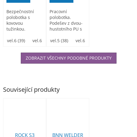
Bezpečnostní
Pracovní
polobotka s
polobotka.
kovovou
Podešev z dvou-
tužinkou.
hustotního PU s
Podešev z dvou-
masivní
hustotního PU s
vel.6 (39)
vel.6 1/2(40)
ochranou proti
vel.5 (38)
vel.7 (41)
vel.6 (39)
vel.8 (42)
vel.6 1/2 (40)
vel.9 (43)
v
masivní...
okopu. SRC...
ZOBRAZIT VŠECHNY PODOBNÉ PRODUKTY
Související produkty
ROCK S3
BNN WELDER