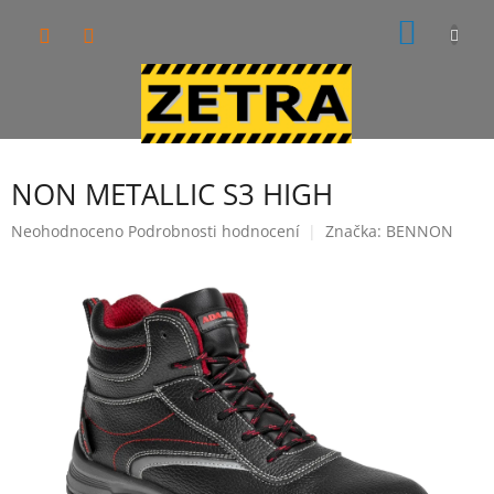
Přejít
NÁKUP
na
obsah
KOŠÍK
NON METALLIC S3 HIGH
Průměrné
Neohodnoceno
Podrobnosti hodnocení
Značka:
BENNON
hodnocení
produktu
je
0,0
z
5
hvězdiček.