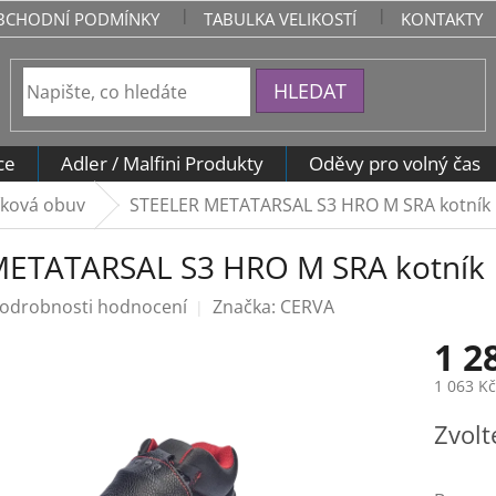
BCHODNÍ PODMÍNKY
TABULKA VELIKOSTÍ
KONTAKTY
HLEDAT
ce
Adler / Malfini Produkty
Oděvy pro volný čas
íková obuv
STEELER METATARSAL S3 HRO M SRA kotník
METATARSAL S3 HRO M SRA kotník
odrobnosti hodnocení
Značka:
CERVA
1 2
1 063 K
Měrná
Zvolt
cena: