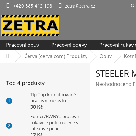
Přejít
O
+420 585 413 198
zetra@zetra.cz
na
obsah
Pracovní obuv
Pracovní oděvy
Pracovní rukavi
Červa (cerva.com) Produkty
Obuv
Kotn
Domů
P
STEELER 
o
s
Top 4 produkty
Průměrné
Neohodnoceno
P
t
hodnocení
r
Tip Top kombinované
produktu
pracovní rukavice
a
je
30 Kč
n
0,0
n
Fomer/RWNYL pracovní
z
rukavice polomáčené v
í
5
latexové pěně
hvězdiček.
p
12 Kč