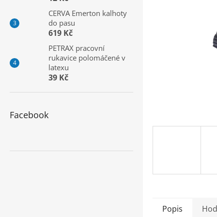
a
CERVA Emerton kalhoty
n
do pasu
e
619 Kč
l
PETRAX pracovní
rukavice polomáčené v
latexu
39 Kč
Facebook
Popis
Hod