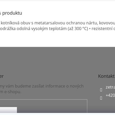
s produktu
 kotníková obuv s metatarsalovou ochranou nártu, kovovou 
rážka odolná vysokým teplotám (až 300 °C) • rezistentní ol
er
Kontakt
a my vám budeme zasílat informace o nových
zetr
m e-shopu.
+420