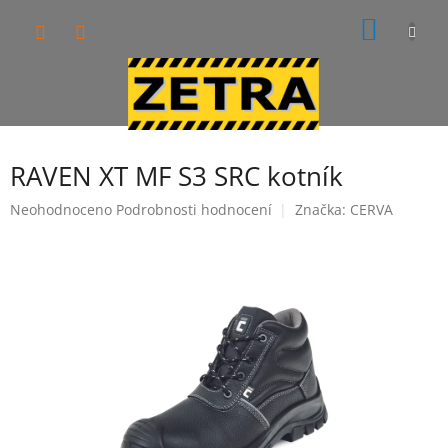
Přejít
NÁKUP
na
obsah
KOŠÍK
RAVEN XT MF S3 SRC kotník
Průměrné
Neohodnoceno
Podrobnosti hodnocení
Značka:
CERVA
hodnocení
produktu
je
0,0
z
5
hvězdiček.