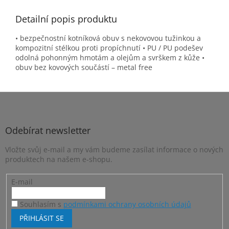
Detailní popis produktu
• bezpečnostní kotníková obuv s nekovovou tužinkou a
kompozitní stélkou proti propíchnutí • PU / PU podešev
odolná pohonným hmotám a olejům a svrškem z kůže •
obuv bez kovových součástí – metal free
Z
á
p
a
Odebírat newsletter
t
Vložte svůj e-mail a my vám budeme zasílat informace o nových
í
produktech na našem e-shopu.
E-mail
Souhlasím s
podmínkami ochrany osobních údajů
PŘIHLÁSIT SE