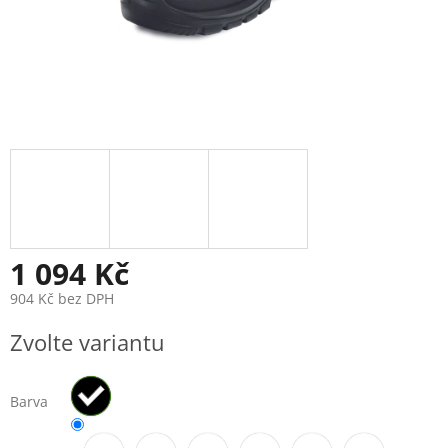
1 094 Kč
904 Kč bez DPH
Měrná
Zvolte variantu
cena:
Barva