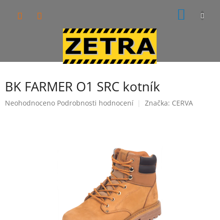
Přejít
NÁKUP
na
obsah
KOŠÍK
BK FARMER O1 SRC kotník
Průměrné
Neohodnoceno
Podrobnosti hodnocení
Značka:
CERVA
hodnocení
produktu
je
0,0
z
5
hvězdiček.