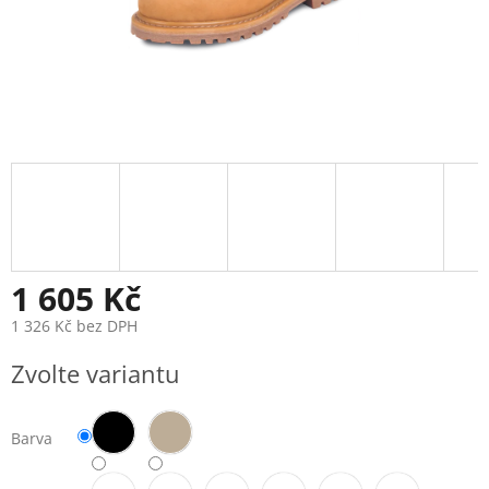
1 605 Kč
1 326 Kč bez DPH
Měrná
Zvolte variantu
cena:
Barva