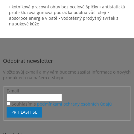
• kotníková pracovní obuv bez ocelové špičky • antistatická
protiskluzová gumová podrážka odolná vůči oleji •
absorpce energie v patě • vodotěsný prodyšný svršek z
nubukové kůže
Z
á
p
a
Odebírat newsletter
t
Vložte svůj e-mail a my vám budeme zasílat informace o nových
í
produktech na našem e-shopu.
E-mail
Souhlasím s
podmínkami ochrany osobních údajů
PŘIHLÁSIT SE