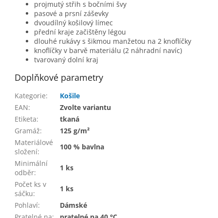
projmutý střih s bočními švy
pasové a prsní záševky
dvoudílný košilový límec
přední kraje začištěny légou
dlouhé rukávy s šikmou manžetou na 2 knoflíčky
knoflíčky v barvě materiálu (2 náhradní navíc)
tvarovaný dolní kraj
Doplňkové parametry
Kategorie
:
Košile
EAN
:
Zvolte variantu
Etiketa
:
tkaná
Gramáž
:
125 g/m²
Materiálové
100 % bavlna
složení
:
Minimální
1 ks
odběr
:
Počet ks v
1 ks
sáčku
:
Pohlaví
:
Dámské
Pratelné na
:
pratelné na 40 °C