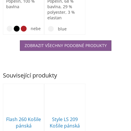
Popelín, 100 %
Popelín, 68 %
bavlna
bavlna, 29 %
polyester, 3 %
elastan
nebesky modrá
blue
ZOBRAZIT VŠECHNY PODOBNÉ PRODUKTY
Související produkty
Flash 260 Košile
Style LS 209
pánská
Košile pánská