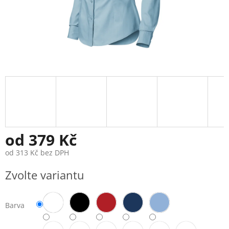
od
379 Kč
od
313 Kč
bez DPH
Měrná
Zvolte variantu
cena:
Barva