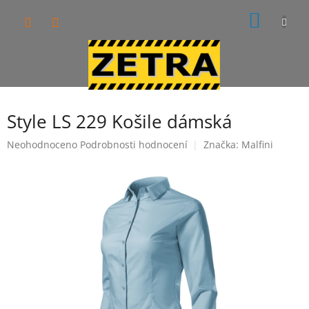
Přejít
NÁKUP
na
obsah
KOŠÍK
Style LS 229 Košile dámská
Průměrné
Neohodnoceno
Podrobnosti hodnocení
Značka:
Malfini
hodnocení
produktu
je
0,0
z
5
hvězdiček.