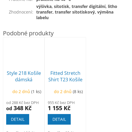
výšivka, sítotisk, transfer digitální, litho
Zhodnocení
:
transfer, transfer sítotiskový, výměna
labelu
Style 218 Košile
Fitted Stretch
dámská
Shirt T23 Košile
pánská
do 2 dnů
(1 ks)
do 2 dnů
(8 ks)
od 288 Kč bez DPH
955 Kč bez DPH
348 Kč
1 155 Kč
od
DETAIL
DETAIL