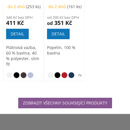
do 2 dnů
(253 ks)
do 2 dnů
(161 ks)
340 Kč bez DPH
od 290 Kč bez DPH
411 Kč
351 Kč
od
DETAIL
DETAIL
Plátnová vazba,
Popelín, 100 %
60 % bavlna, 40
bavlna
% polyester, slim
fit
nebesky modrá
ZOBRAZIT VŠECHNY SOUVISEJÍCÍ PRODUKTY
Z
á
p