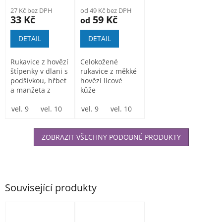
27 Kč bez DPH
od 49 Kč bez DPH
33 Kč
59 Kč
od
DETAIL
DETAIL
Rukavice z hovězí
Celokožené
štípenky v dlani s
rukavice z měkké
podšívkou, hřbet
hovězí lícové
a manžeta z
kůže
bavlněné
tkaniny....
vel. 9
vel. 10
vel. 9
vel. 10
ZOBRAZIT VŠECHNY PODOBNÉ PRODUKTY
Související produkty