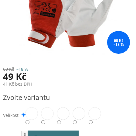
60 Kč
–18 %
60 Kč
–18 %
49 Kč
41 Kč bez DPH
Měrná
Zvolte variantu
cena:
Velikost