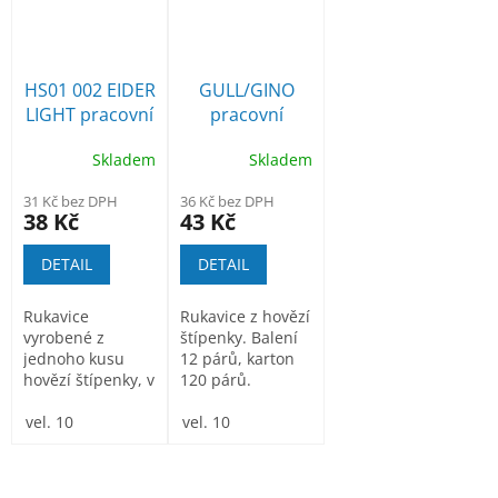
HS01 002 EIDER
GULL/GINO
LIGHT pracovní
pracovní
rukavice
rukavice
Skladem
Skladem
kombinované
31 Kč bez DPH
36 Kč bez DPH
38 Kč
43 Kč
DETAIL
DETAIL
Rukavice
Rukavice z hovězí
vyrobené z
štípenky. Balení
jednoho kusu
12 párů, karton
hovězí štípenky, v
120 párů.
dlani s
podšívkou,
vel. 10
vel. 10
tkanina na...