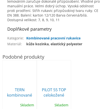
lemováním zaručuje dokonalé přizpůsobení. Vhodné pro
manuální práce. Velmi dobrý úchop. Vysoká odolnost
proti prodření. Střih rukavic přizpůsobivý tvaru ruky. CE
EN 388. Balení: karton 12/120 Barva červená/bílá.
Dostupná velikost: 7, 8, 9, 10, 11
Doplňkové parametry
Kategorie
:
Kombinované pracovní rukavice
Materiál
:
kůže kozinka, elastický polyester
TERN
PILOT 55 TOP
kombinované
celokožené
pracovní
rukavice
Skladem
Skladem
rukavice