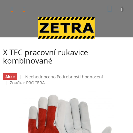
Přejít
NÁKUP
na
obsah
KOŠÍK
X TEC pracovní rukavice
kombinované
Průměrné
Neohodnoceno
Podrobnosti hodnocení
Akce
hodnocení
Značka:
PROCERA
produktu
je
0,0
z
5
hvězdiček.