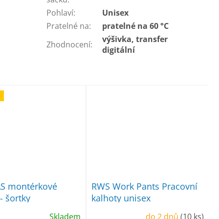
Pohlaví
:
Unisex
Pratelné na
:
pratelné na 60 °C
výšivka, transfer
Zhodnocení
:
digitální
S montérkové
RWS Work Pants Pracovní
- šortky
kalhoty unisex
Skladem
do 2 dnů
(10 ks)