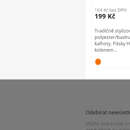
164 Kč bez DPH
199 Kč
Tradičně styliz
polyester/bavln
kalhoty. Pásky 
kolenem...
Z
á
p
a
t
Odebírat newslett
í
Vložte svůj e-mail 
produktech na naše