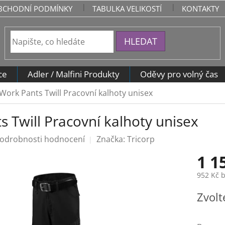
BCHODNÍ PODMÍNKY
TABULKA VELIKOSTÍ
KONTAKTY
HLEDAT
ce
Adler / Malfini Produkty
Oděvy pro volný čas
Work Pants Twill Pracovní kalhoty unisex
 Twill Pracovní kalhoty unisex
odrobnosti hodnocení
Značka:
Tricorp
1 1
952 Kč 
Měrná
Zvolt
cena: