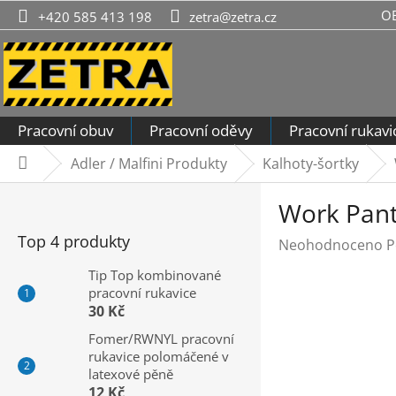
Přejít
O
+420 585 413 198
zetra@zetra.cz
na
obsah
Pracovní obuv
Pracovní oděvy
Pracovní rukavi
Adler / Malfini Produkty
Kalhoty-šortky
Domů
P
Work Pants
o
s
Top 4 produkty
Průměrné
Neohodnoceno
P
t
hodnocení
r
Tip Top kombinované
produktu
pracovní rukavice
a
je
30 Kč
n
0,0
n
Fomer/RWNYL pracovní
z
rukavice polomáčené v
í
5
latexové pěně
hvězdiček.
p
12 Kč