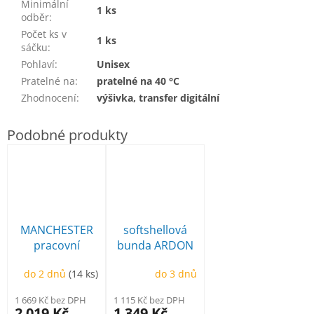
Minimální
1 ks
odběr
:
Počet ks v
1 ks
sáčku
:
Pohlaví
:
Unisex
Pratelné na
:
pratelné na 40 °C
Zhodnocení
:
výšivka, transfer digitální
MANCHESTER
softshellová
pracovní
bunda ARDON
poloholeňová
Creatron
do 2 dnů
(14 ks)
do 3 dnů
1 669 Kč bez DPH
1 115 Kč bez DPH
2 019 Kč
1 349 Kč