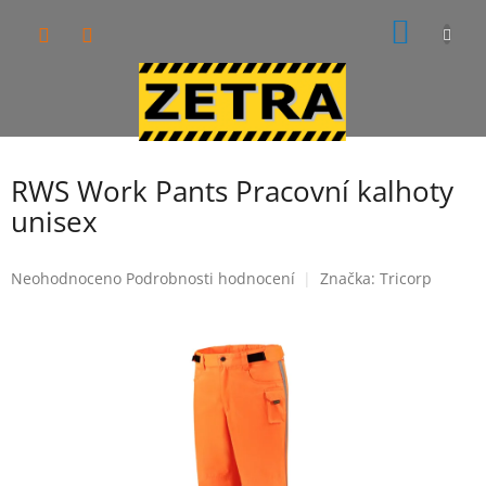
Přejít
NÁKUP
na
obsah
KOŠÍK
RWS Work Pants Pracovní kalhoty
unisex
Průměrné
Neohodnoceno
Podrobnosti hodnocení
Značka:
Tricorp
hodnocení
produktu
je
0,0
z
5
hvězdiček.