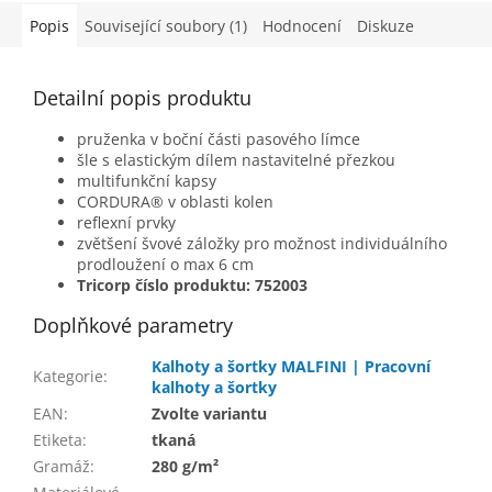
Popis
Související soubory (1)
Hodnocení
Diskuze
Detailní popis produktu
pruženka v boční části pasového límce
šle s elastickým dílem nastavitelné přezkou
multifunkční kapsy
CORDURA® v oblasti kolen
reflexní prvky
zvětšení švové záložky pro možnost individuálního
prodloužení o max 6 cm
Tricorp číslo produktu: 752003
Doplňkové parametry
Kalhoty a šortky MALFINI | Pracovní
Kategorie
:
kalhoty a šortky
EAN
:
Zvolte variantu
Etiketa
:
tkaná
Gramáž
:
280 g/m²