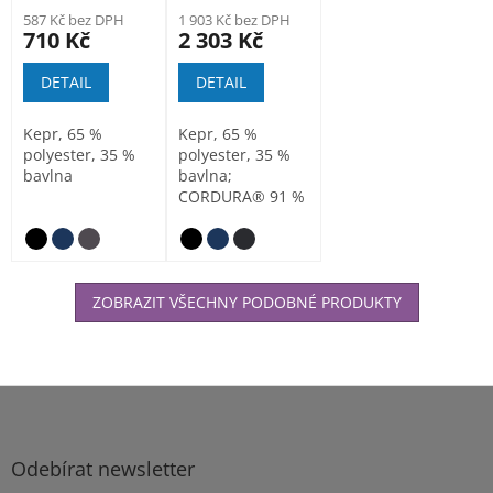
kalhoty s
kalhoty unisex
587 Kč bez DPH
1 903 Kč bez DPH
laclem unisex
710 Kč
2 303 Kč
DETAIL
DETAIL
Kepr, 65 %
Kepr, 65 %
polyester, 35 %
polyester, 35 %
bavlna
bavlna;
CORDURA® 91 %
polyamid, 9 %
elastan
ZOBRAZIT VŠECHNY PODOBNÉ PRODUKTY
Z
á
p
a
Odebírat newsletter
t