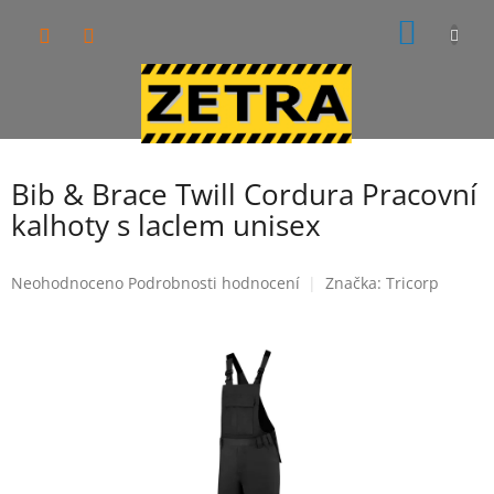
Přejít
NÁKUP
na
obsah
KOŠÍK
Bib & Brace Twill Cordura Pracovní
kalhoty s laclem unisex
Průměrné
Neohodnoceno
Podrobnosti hodnocení
Značka:
Tricorp
hodnocení
produktu
je
0,0
z
5
hvězdiček.