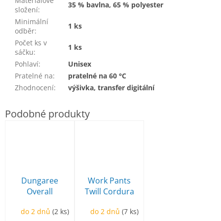
Materiálové
35 % bavlna, 65 % polyester
složení
:
Minimální
1 ks
odběr
:
Počet ks v
1 ks
sáčku
:
Pohlaví
:
Unisex
Pratelné na
:
pratelné na 60 °C
Zhodnocení
:
výšivka, transfer digitální
Dungaree
Work Pants
Overall
Twill Cordura
Industrial
Stretch
do 2 dnů
(2 ks)
do 2 dnů
(7 ks)
Pracovní
Pracovní