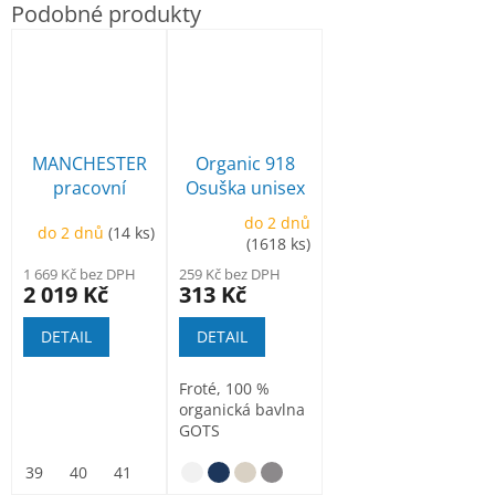
MANCHESTER
Organic 918
pracovní
Osuška unisex
poloholeňová
do 2 dnů
do 2 dnů
(14 ks)
(1618 ks)
1 669 Kč bez DPH
259 Kč bez DPH
2 019 Kč
313 Kč
DETAIL
DETAIL
Froté, 100 %
organická bavlna
GOTS
39
40
41
42
43
44
45
46
47