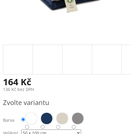
164 Kč
136 Kč bez DPH
Měrná
Zvolte variantu
cena:
Barva
Velikost