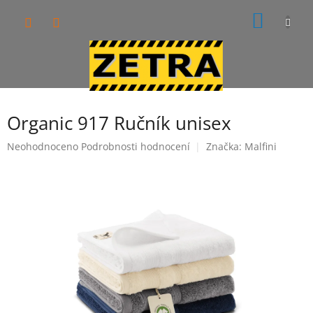
Přejít
NÁKUP
na
obsah
KOŠÍK
Organic 917 Ručník unisex
Průměrné
Neohodnoceno
Podrobnosti hodnocení
Značka:
Malfini
hodnocení
produktu
je
0,0
z
5
hvězdiček.