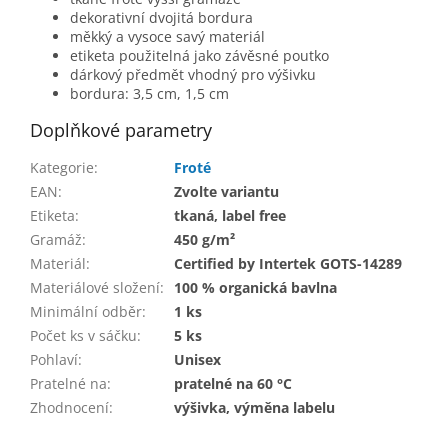
dekorativní dvojitá bordura
měkký a vysoce savý materiál
etiketa použitelná jako závěsné poutko
dárkový předmět vhodný pro výšivku
bordura: 3,5 cm, 1,5 cm
Doplňkové parametry
Kategorie
:
Froté
EAN
:
Zvolte variantu
Etiketa
:
tkaná, label free
Gramáž
:
450 g/m²
Materiál
:
Certified by Intertek GOTS-14289
Materiálové složení
:
100 % organická bavlna
Minimální odběr
:
1 ks
Počet ks v sáčku
:
5 ks
Pohlaví
:
Unisex
Pratelné na
:
pratelné na 60 °C
Zhodnocení
:
výšivka, výměna labelu