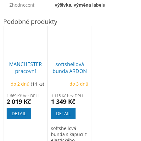
Zhodnocení
:
výšivka, výměna labelu
MANCHESTER
softshellová
pracovní
bunda ARDON
poloholeňová
Creatron
do 2 dnů
(14 ks)
do 3 dnů
1 669 Kč bez DPH
1 115 Kč bez DPH
2 019 Kč
1 349 Kč
DETAIL
DETAIL
softshellová
bunda s kapucí z
elastického