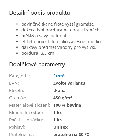
Detailní popis produktu
bavlněné tkané froté vyšší gramáže
dekorativní bordura na obou stranách
měkký a savý materiál
etiketa použitelná jako závěsné poutko
dárkový předmět vhodný pro výšivku
bordura: 3,5 cm
Doplňkové parametry
Kategorie
:
Froté
EAN
:
Zvolte variantu
Etiketa
:
tkaná
Gramáž
:
450 g/m²
Materiálové složení
:
100 % bavlna
Minimální odběr
:
1 ks
Počet ks v sáčku
:
1 ks
Pohlaví
:
Unisex
Pratelné na
:
pratelné na 60 °C