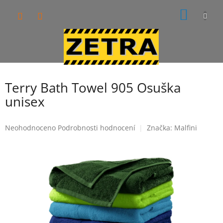
Přejít
NÁKUP
na
obsah
KOŠÍK
Terry Bath Towel 905 Osuška
unisex
Průměrné
Neohodnoceno
Podrobnosti hodnocení
Značka:
Malfini
hodnocení
produktu
je
0,0
z
5
hvězdiček.