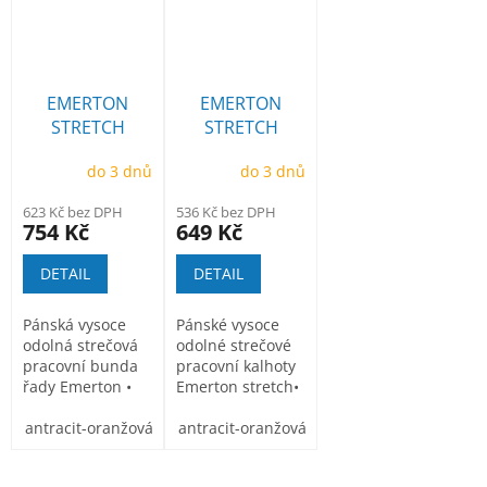
EMERTON
EMERTON
STRETCH
STRETCH
bunda
laclové kalhoty
do 3 dnů
do 3 dnů
623 Kč bez DPH
536 Kč bez DPH
754 Kč
649 Kč
DETAIL
DETAIL
Pánská vysoce
Pánské vysoce
odolná strečová
odolné strečové
pracovní bunda
pracovní kalhoty
řady Emerton •
Emerton stretch•
přední zapínání
elastický pas •...
na zip...
antracit-oranžová
antracit-oranžová
černo_žlutá
černo_žlutá