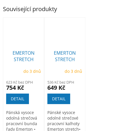
Související produkty
EMERTON
EMERTON
STRETCH
STRETCH
bunda
laclové kalhoty
do 3 dnů
do 3 dnů
623 Kč bez DPH
536 Kč bez DPH
754 Kč
649 Kč
DETAIL
DETAIL
Pánská vysoce
Pánské vysoce
odolná strečová
odolné strečové
pracovní bunda
pracovní kalhoty
řady Emerton •
Emerton stretch•