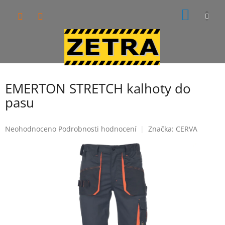
Přejít
NÁKUP
na
obsah
KOŠÍK
EMERTON STRETCH kalhoty do
pasu
Průměrné
Neohodnoceno
Podrobnosti hodnocení
Značka:
CERVA
hodnocení
produktu
je
0,0
z
5
hvězdiček.