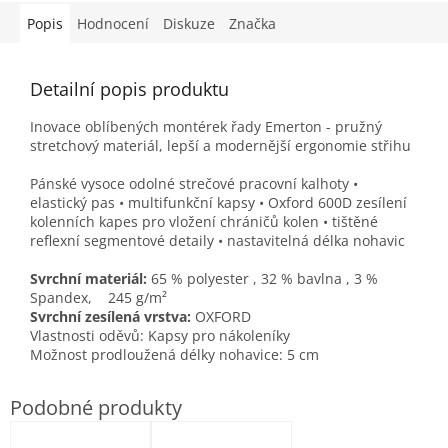
Popis
Hodnocení
Diskuze
Značka
Detailní popis produktu
Inovace oblíbených montérek řady Emerton - pružný
stretchový materiál, lepší a modernější ergonomie střihu
Pánské vysoce odolné strečové pracovní kalhoty •
elastický pas • multifunkční kapsy • Oxford 600D zesílení
kolenních kapes pro vložení chráničů kolen • tištěné
reflexní segmentové detaily • nastavitelná délka nohavic
Svrchní materiál:
65 % polyester ,
32 % bavlna ,
3 %
Spandex, 245 g/m²
Svrchní zesílená vrstva:
OXFORD
Vlastnosti oděvů: Kapsy pro nákoleníky
Možnost prodloužená délky nohavice: 5 cm