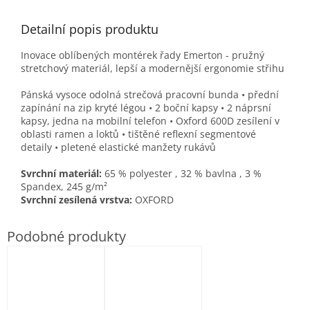
Detailní popis produktu
Inovace oblíbených montérek řady Emerton - pružný
stretchový materiál, lepší a modernější ergonomie střihu
Pánská vysoce odolná strečová pracovní bunda • přední
zapínání na zip kryté légou • 2 boční kapsy • 2 náprsní
kapsy, jedna na mobilní telefon • Oxford 600D zesílení v
oblasti ramen a loktů • tištěné reflexní segmentové
detaily • pletené elastické manžety rukávů
Svrchní materiál:
65 % polyester ,
32 % bavlna ,
3 %
Spandex, 245 g/m²
Svrchní zesílená vrstva:
OXFORD