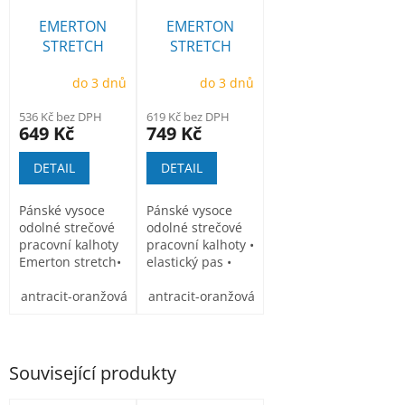
EMERTON
EMERTON
STRETCH
STRETCH
laclové kalhoty
kalhoty do
do 3 dnů
do 3 dnů
pasu
536 Kč bez DPH
619 Kč bez DPH
649 Kč
749 Kč
DETAIL
DETAIL
Pánské vysoce
Pánské vysoce
odolné strečové
odolné strečové
pracovní kalhoty
pracovní kalhoty •
Emerton stretch•
elastický pas •
elastický pas •...
multifunkční
antracit-oranžová
kapsy
antracit-oranžová
černo_žlutá
černo_žlutá
Související produkty