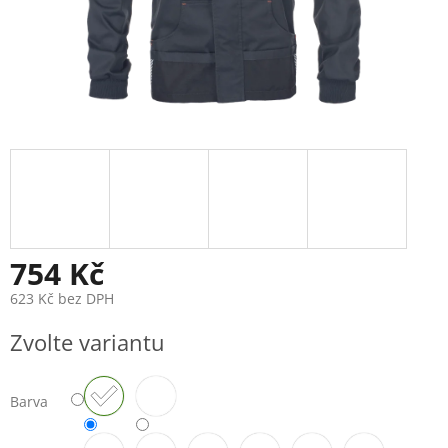
754 Kč
623 Kč bez DPH
Měrná
Zvolte variantu
cena:
Barva