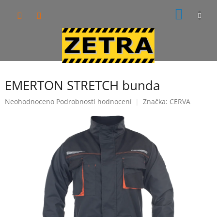
Přejít
NÁKUP
na
obsah
KOŠÍK
EMERTON STRETCH bunda
Průměrné
Neohodnoceno
Podrobnosti hodnocení
Značka:
CERVA
hodnocení
produktu
je
0,0
z
5
hvězdiček.