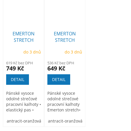
EMERTON
EMERTON
STRETCH
STRETCH
kalhoty do
laclové kalhoty
do 3 dnů
do 3 dnů
pasu
619 Kč bez DPH
536 Kč bez DPH
749 Kč
649 Kč
DETAIL
DETAIL
Pánské vysoce
Pánské vysoce
odolné strečové
odolné strečové
pracovní kalhoty •
pracovní kalhoty
elastický pas •
Emerton stretch•
multifunkční
elastický pas •...
kapsy
antracit-oranžová
antracit-oranžová
černo_žlutá
černo_žlutá