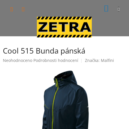
Přejít
NÁKUP
na
obsah
KOŠÍK
Cool 515 Bunda pánská
Průměrné
Neohodnoceno
Podrobnosti hodnocení
Značka:
Malfini
hodnocení
produktu
je
0,0
z
5
hvězdiček.