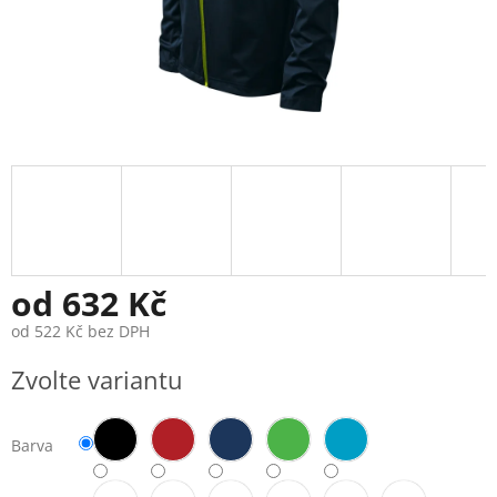
od
632 Kč
od
522 Kč
bez DPH
Měrná
Zvolte variantu
cena:
Barva