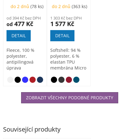
softshellová
do 2 dnů
(78 ks)
do 2 dnů
(363 ks)
bunda pánská
od 394 Kč bez DPH
1 303 Kč bez DPH
477 Kč
1 577 Kč
od
DETAIL
DETAIL
Fleece, 100 %
Softshell: 94 %
polyester,
polyester, 6 %
antipilingová
elastan TPU
úprava
membrána Micro
fleece: 100 %
polyester,...
ZOBRAZIT VŠECHNY PODOBNÉ PRODUKTY
Související produkty