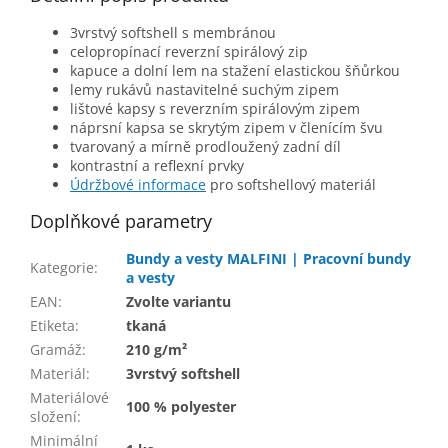
3vrstvý softshell s membránou
celopropínací reverzní spirálový zip
kapuce a dolní lem na stažení elastickou šňůrkou
lemy rukávů nastavitelné suchým zipem
lištové kapsy s reverzním spirálovým zipem
náprsní kapsa se skrytým zipem v členícím švu
tvarovaný a mírně prodloužený zadní díl
kontrastní a reflexní prvky
Údržbové informace
pro softshellový materiál
Doplňkové parametry
Bundy a vesty MALFINI | Pracovní bundy
Kategorie
:
a vesty
EAN
:
Zvolte variantu
Etiketa
:
tkaná
Gramáž
:
210 g/m²
Materiál
:
3vrstvý softshell
Materiálové
100 % polyester
složení
:
Minimální