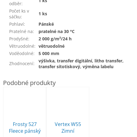
1 ks
odběr
:
Počet ks v
1 ks
sáčku
:
Pohlaví
:
Pánské
Pratelné na
:
pratelné na 30 °C
Prodyšné
:
2 000 g/m²/24 h
Větruodolné
:
větruodolné
Voděodolné
:
5 000 mm
výšivka, transfer digitální, litho transfer,
Zhodnocení
:
transfer sítotiskový, výměna labelu
Frosty 527
Vertex W55
Fleece pánský
Zimní