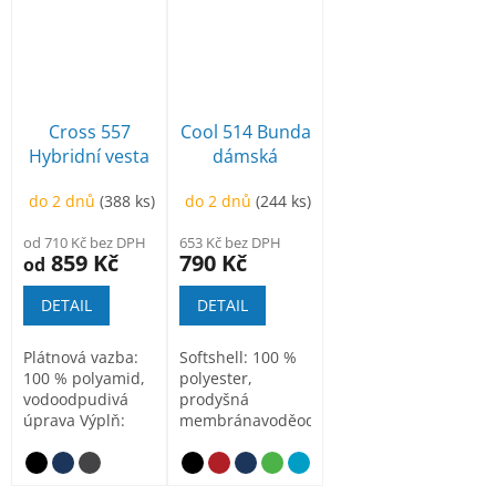
Cross 557
Cool 514 Bunda
Hybridní vesta
dámská
pánská
do 2 dnů
(388 ks)
do 2 dnů
(244 ks)
od 710 Kč bez DPH
653 Kč bez DPH
859 Kč
790 Kč
od
DETAIL
DETAIL
Plátnová vazba:
Softshell: 100 %
100 % polyamid,
polyester,
vodoodpudivá
prodyšná
úprava Výplň:
membránavoděodolnost
100 % polyester
5 000 mm,
Softshell:...
prodyšnost 2
000...