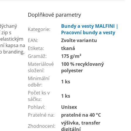
Doplňkové parametry
adýchaný
Bundy a vesty MALFINI |
Kategorie
:
 zip s
Pracovní bundy a vesty
 elastickým
EAN
:
Zvolte variantu
sní kapsa na
Etiketa
:
tkaná
ro branding,
Gramáž
:
175 g/m²
Materiálové
100 % recyklovaný
složení
:
polyester
Minimální
1 ks
odběr
:
Počet ks v
1 ks
sáčku
:
Pohlaví
:
Unisex
Pratelné na
:
pratelné na 40 °C
výšivka, transfer
Zhodnocení
:
digitální