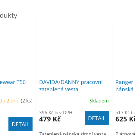
Rewear T56
DAVIDA/DANNY pracovní
Ranger 
zateplená vesta
pánská
do 2 dnů
(2 ks)
Skladem
396 Kč bez DPH
517 Kč b
479 Kč
625 K
DETAIL
DETAIL
Zateplená pánská zimní vesta
Plátnová