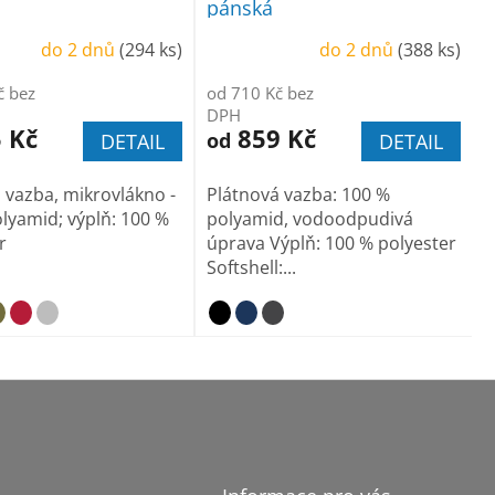
pánská
do 2 dnů
(294 ks)
do 2 dnů
(388 ks)
č bez
od 710 Kč bez
DPH
 Kč
859 Kč
od
DETAIL
DETAIL
 vazba, mikrovlákno -
Plátnová vazba: 100 %
lyamid; výplň: 100 %
polyamid, vodoodpudivá
r
úprava Výplň: 100 % polyester
Softshell:...