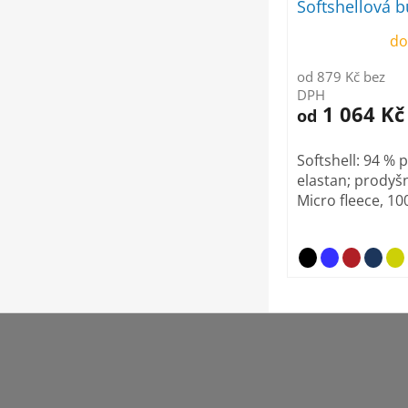
Softshellová 
dámská
do
od 879 Kč bez
DPH
1 064 Kč
od
Softshell: 94 % 
elastan; prody
Micro fleece, 100
Z
á
p
a