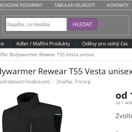
BCHODNÍ PODMÍNKY
TABULKA VELIKOSTÍ
KONTAKTY
HLEDAT
ce
Adler / Malfini Produkty
Oděvy pro volný čas
ffer Bodywarmer Rewear T55 Vesta unisex
dywarmer Rewear T55 Vesta unise
odrobnosti hodnocení
Značka:
Tricorp
od
od
1 404
Měrná
Zvolt
cena: