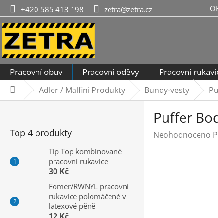
Přejít
O
+420 585 413 198
zetra@zetra.cz
na
obsah
Pracovní obuv
Pracovní oděvy
Pracovní rukavi
Adler / Malfini Produkty
Bundy-vesty
Pu
Domů
P
Puffer Bo
o
s
Top 4 produkty
Průměrné
Neohodnoceno
P
t
hodnocení
r
Tip Top kombinované
produktu
pracovní rukavice
a
je
30 Kč
n
0,0
n
Fomer/RWNYL pracovní
z
rukavice polomáčené v
í
5
latexové pěně
hvězdiček.
p
12 Kč