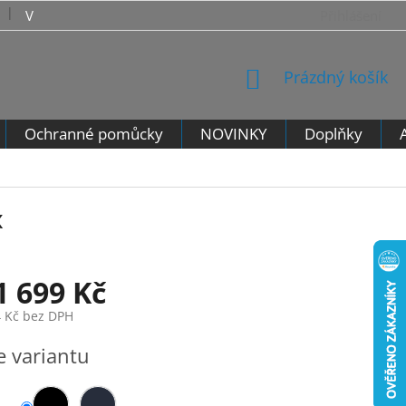
VRÁCENÍ ZBOŽÍ - VZOROVÝ FORMULÁŘ PRO ODSTOUPENÍ 
Přihlášení
NÁKUPNÍ
Prázdný košík
KOŠÍK
Ochranné pomůcky
NOVINKY
Doplňky
x
1 699 Kč
 Kč
bez DPH
e variantu