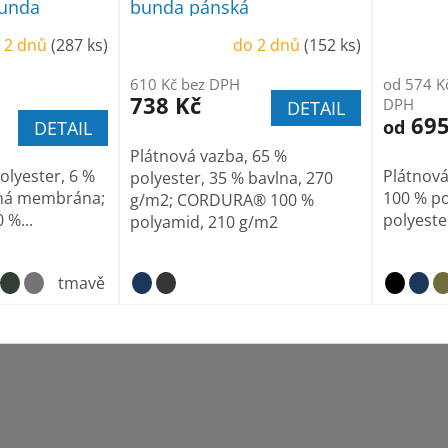
bunda
bunda pánská
 2 dnů
(287 ks)
do 2 dnů
(152 ks)
610 Kč bez DPH
od 574 K
738 Kč
DPH
DETAIL
695
od
DETAIL
Plátnová vazba, 65 %
polyester, 6 %
Plátnová
polyester, 35 % bavlna, 270
šná membrána;
100 % po
g/m2; CORDURA® 100 %
 %...
polyeste
polyamid, 210 g/m2
tmavě šedý melír