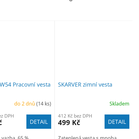
W54 Pracovní vesta
SKARVER zimní vesta
do 2 dnů
(14 ks)
Skladem
ez DPH
412 Kč bez DPH
č
499 Kč
DETAIL
DETAIL
 vazba, 65 %
Zateplená vesta s mnoha