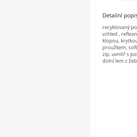
Detailní popi
recyklovaný po
vzhled , reflex
klopou, krytko
proužkem, soft
zip, uvnitř s p
dolní lem z že