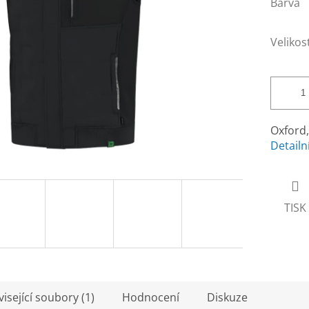
Barva
Velikos
Oxford
Detailn
TISK
isející soubory (1)
Hodnocení
Diskuze