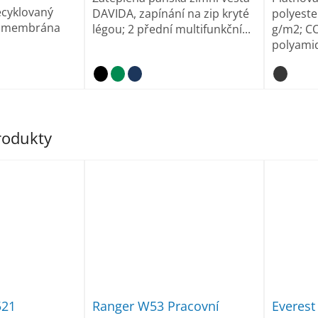
ecyklovaný
DAVIDA, zapínání na zip kryté
polyeste
U membrána
légou; 2 přední multifunkční...
g/m2; C
polyami
produkty
521
Ranger W53 Pracovní
Everest