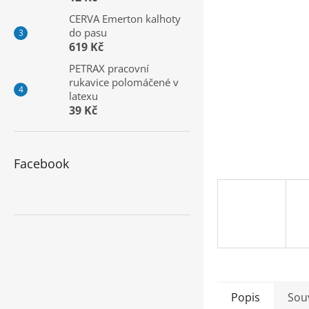
a
CERVA Emerton kalhoty
n
do pasu
e
619 Kč
l
PETRAX pracovní
rukavice polomáčené v
latexu
39 Kč
Facebook
Popis
Souv