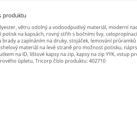
s produktu
lyester, větru odolný a vodoodpudivý materiál, moderní n
ní potisk na kapsách, rovný střih s bočními švy, celopropínací
u brady a zapínáním na druky, stojáček, lemování průramků
shelový materiál na levé straně pro možnost potisku, nápr
outkem na ID, lištové kapsy na zip, kapsy na zip YYK, vstup p
brového úpletu, Tricorp číslo produktu: 402710