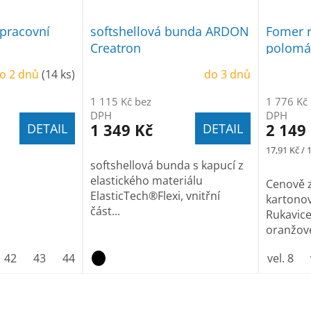
pracovní
softshellová bunda ARDON
Fomer r
Creatron
polomáč
pěně 24
o 2 dnů
(14 ks)
do 3 dnů
1 115 Kč bez
1 776 Kč
DPH
DPH
1 349 Kč
2 149
DETAIL
DETAIL
Měrná
17,91 Kč / 
cena:
softshellová bunda s kapucí z
elastického materiálu
Cenově 
ElasticTech®Flexi, vnitřní
kartonov
část...
Rukavic
oranžové
42
43
44
45
46
47
vel. 8