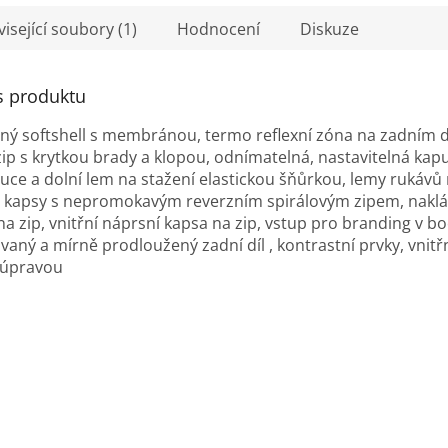
isející soubory (1)
Hodnocení
Diskuze
s produktu
ený softshell s membránou, termo reflexní zóna na zadním d
zip s krytkou brady a klopou, odnímatelná, nastavitelná kap
uce a dolní lem na stažení elastickou šňůrkou, lemy rukávů 
 kapsy s nepromokavým reverzním spirálovým zipem, nakl
na zip, vnitřní náprsní kapsa na zip, vstup pro branding v b
vaný a mírně prodloužený zadní díl , kontrastní prvky, vnitřn
 úpravou