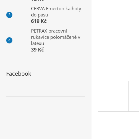
a
CERVA Emerton kalhoty
n
do pasu
e
619 Kč
l
PETRAX pracovní
rukavice polomáčené v
latexu
39 Kč
Facebook