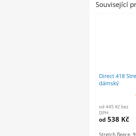
Související 
Direct 418 Str
dámský
od 445 Kč bez
DPH
538 Kč
od
Stretch fleece, 