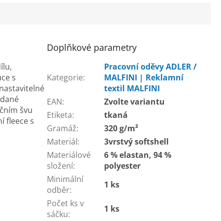
Doplňkové parametry
ílu,
Pracovní oděvy ADLER /
uce s
Kategorie
:
MALFINI | Reklamní
nastavitelné
textil MALFINI
ádané
EAN
:
Zvolte variantu
očním švu
Etiketa
:
tkaná
í fleece s
Gramáž
:
320 g/m²
Materiál
:
3vrstvý softshell
Materiálové
6 % elastan, 94 %
složení
:
polyester
Minimální
1 ks
odběr
:
Počet ks v
1 ks
sáčku
: