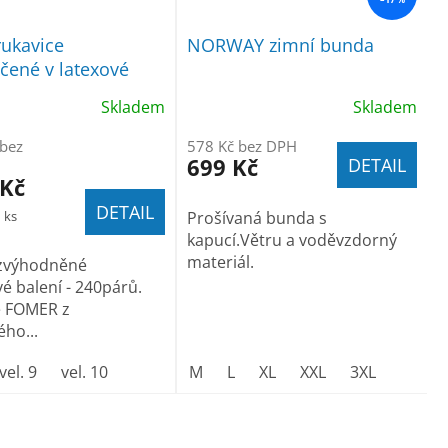
ukavice
NORWAY zimní bunda
ené v latexové
0p, á 7,40Kč
Skladem
Skladem
 bez
578 Kč bez DPH
699 Kč
DETAIL
 Kč
DETAIL
1 ks
Prošívaná bunda s
kapucí.Větru a voděvzdorný
materiál.
zvýhodněné
é balení - 240párů.
e FOMER z
ho...
vel. 9
vel. 10
M
L
XL
XXL
3XL