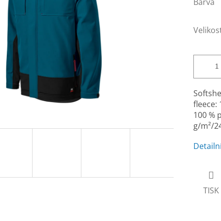
Barva
Velikos
Softshe
fleece:
100 % 
g/m²/2
Detailn
TISK