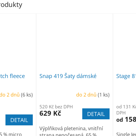
produkty
etch fleece
Snap 419 Šaty dámské
Stage 8
do 2 dnů
(6 ks)
do 2 dnů
(1 ks)
520 Kč bez DPH
od 131 K
629 Kč
DPH
DETAIL
158
od
DETAIL
Výplňková pletenina, vnitřní
95 % micro
Single J
strana nepočesaná, 65 %