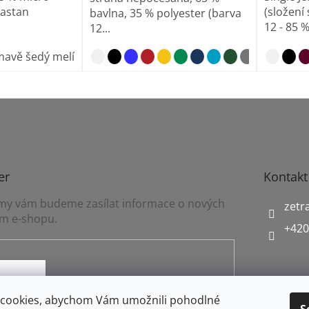
lastan
(složení 
bavlna, 35 % polyester (barva
12 - 85 %
12...
mavě šedý melír
tm
er
Kontakt
a my vám budeme zasílat informace o nových
zetr
m e-shopu.
+420
mínkami ochrany osobních údajů
cookies, abychom Vám umožnili pohodlné