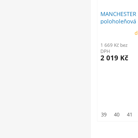
MANCHESTER 
poloholeňová
d
1 669 Kč bez
DPH
2 019 Kč
39
40
41