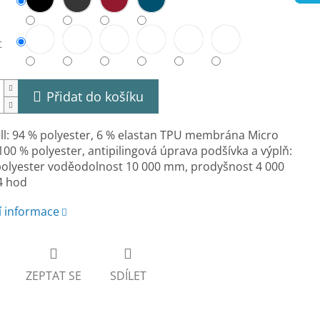
t
Přidat do košíku
ll: 94 % polyester, 6 % elastan TPU membrána Micro
 100 % polyester, antipilingová úprava podšívka a výplň:
polyester voděodolnost 10 000 mm, prodyšnost 4 000
4 hod
í informace
ZEPTAT SE
SDÍLET