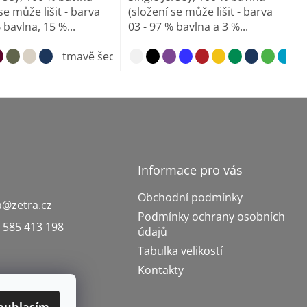
se může lišit - barva
(složení se může lišit - barva
 bavlna, 15 %...
03 - 97 % bavlna a 3 %...
avě šedý melír
tmavě šedý melír
orchid
sage
Informace pro vás
Obchodní podmínky
a
@
zetra.cz
Podmínky ochrany osobních
 585 413 198
údajů
Tabulka velikostí
Kontakty