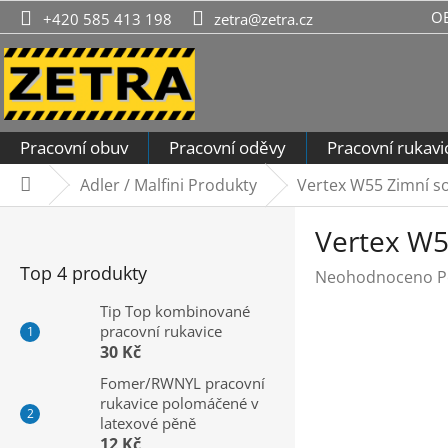
Přejít
O
+420 585 413 198
zetra@zetra.cz
na
obsah
Pracovní obuv
Pracovní oděvy
Pracovní rukavi
Adler / Malfini Produkty
Vertex W55 Zimní s
Domů
P
Vertex W5
o
s
Top 4 produkty
Průměrné
Neohodnoceno
P
t
hodnocení
r
Tip Top kombinované
produktu
pracovní rukavice
a
je
30 Kč
n
0,0
n
Fomer/RWNYL pracovní
z
rukavice polomáčené v
í
5
latexové pěně
hvězdiček.
p
12 Kč