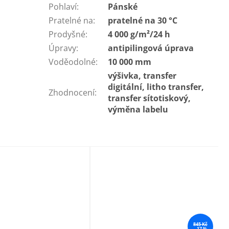
Pohlaví
:
Pánské
Pratelné na
:
pratelné na 30 °C
Prodyšné
:
4 000 g/m²/24 h
Úpravy
:
antipilingová úprava
Voděodolné
:
10 000 mm
výšivka, transfer
digitální, litho transfer,
Zhodnocení
:
transfer sítotiskový,
výměna labelu
845 Kč
–17 %