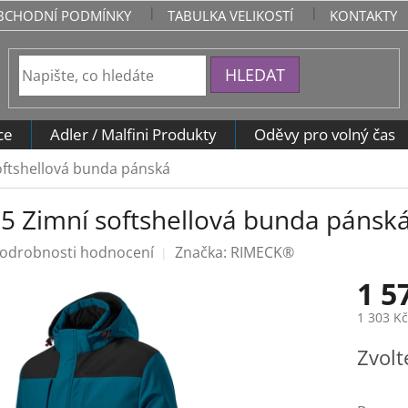
BCHODNÍ PODMÍNKY
TABULKA VELIKOSTÍ
KONTAKTY
HLEDAT
ce
Adler / Malfini Produkty
Oděvy pro volný čas
oftshellová bunda pánská
5 Zimní softshellová bunda pánsk
odrobnosti hodnocení
Značka:
RIMECK®
1 5
1 303 K
Měrná
Zvolt
cena: