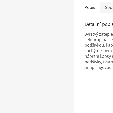
Popis
Souv
Detailní popi
3vrstvý zatepl
celopropínací 
podšívkou, kap
suchým zipem,
náprsní kapsy 
podšívky, tvaro
antipilingovou