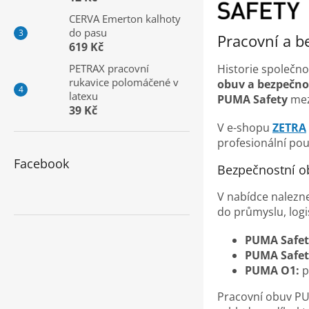
a
CERVA Emerton kalhoty
n
do pasu
e
Pracovní a b
619 Kč
l
PETRAX pracovní
Historie společno
rukavice polomáčené v
obuv a bezpečno
latexu
PUMA Safety
mezi
39 Kč
V e-shopu
ZETRA
profesionální pou
Facebook
Bezpečnostní o
V nabídce nalezn
do průmyslu, logis
PUMA Safet
PUMA Safet
PUMA O1:
p
Pracovní obuv PU