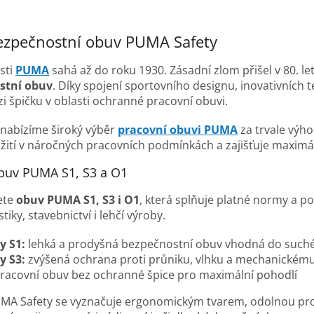
ezpečnostní obuv PUMA Safety
sti
PUMA
sahá až do roku 1930. Zásadní zlom přišel v 80. le
stní obuv
. Díky spojení sportovního designu, inovativních
 špičku v oblasti ochranné pracovní obuvi.
nabízíme široký výběr
pracovní obuvi PUMA
za trvale výh
žití v náročných pracovních podmínkách a zajišťuje maximáln
buv PUMA S1, S3 a O1
ete
obuv PUMA S1, S3 i O1
, která splňuje platné normy a 
tiky, stavebnictví i lehčí výroby.
y S1:
lehká a prodyšná bezpečnostní obuv vhodná do suché
y S3:
zvýšená ochrana proti průniku, vlhku a mechanickém
racovní obuv bez ochranné špice pro maximální pohodlí
MA Safety se vyznačuje ergonomickým tvarem, odolnou pr