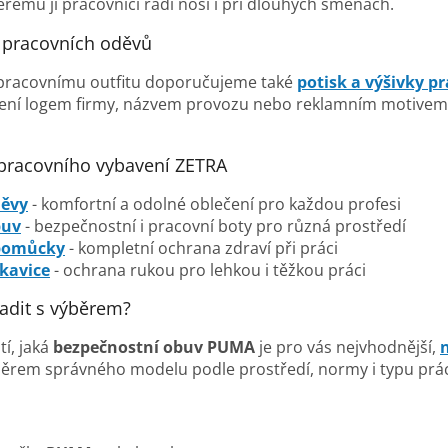
erému ji pracovníci rádi nosí i při dlouhých směnách.
y pracovních oděvů
pracovnímu outfitu doporučujeme také
potisk a výšivky p
ení logem firmy, názvem provozu nebo reklamním motivem. Z
 pracovního vybavení ZETRA
děvy
- komfortní a odolné oblečení pro každou profesi
buv
- bezpečnostní i pracovní boty pro různá prostředí
pomůcky
- kompletní ochrana zdraví při práci
kavice
- ochrana rukou pro lehkou i těžkou práci
adit s výběrem?
tí, jaká
bezpečnostní obuv PUMA
je pro vás nejvhodnější,
rem správného modelu podle prostředí, normy i typu práce.