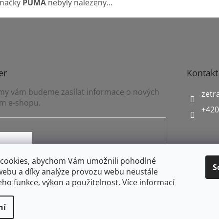
značky
PUMA
nebyly nalezeny...
er
Kontakt
a my vám budeme zasílat informace o nových
zetr
m e-shopu.
+420
mínkami ochrany osobních údajů
cookies, abychom Vám umožnili pohodlné
S
webu a díky analýze provozu webu neustále
jeho funkce, výkon a použitelnost.
Více informací
ní
práva vyhrazena.
Upravit nastavení cookies