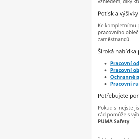
vzhledem, díky kt
Potisk a výšivk
Ke kompletnímu 
pracovního obleč
zaměstnanců.
Široká nabídka
Pracovní o
Pracovní o
Ochranné 
Pracovní ru
Potřebujete por
Pokud si nejste jis
rád pomůže s výbě
PUMA Safety
.