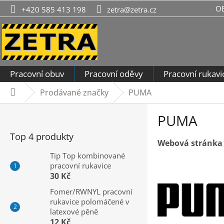
Přejít
O
+420 585 413 198
zetra@zetra.cz
na
obsah
Pracovní obuv
Pracovní oděvy
Pracovní rukavi
Prodávané značky
PUMA
Domů
P
PUMA
o
s
Top 4 produkty
Webová stránka
t
r
Tip Top kombinované
pracovní rukavice
a
30 Kč
n
n
Fomer/RWNYL pracovní
rukavice polomáčené v
í
latexové pěně
p
12 Kč