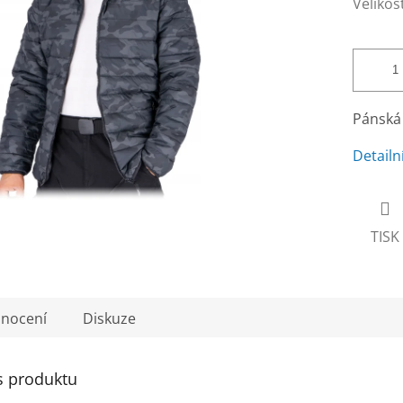
Velikos
Pánská
Detailn
TISK
nocení
Diskuze
s produktu