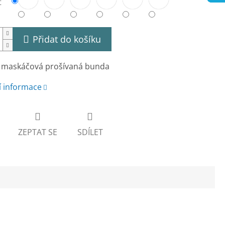
t
Přidat do košíku
 maskáčová prošívaná bunda
í informace
ZEPTAT SE
SDÍLET