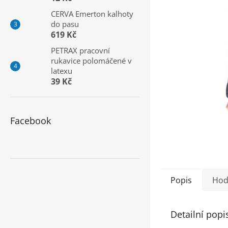
a
CERVA Emerton kalhoty
n
do pasu
e
619 Kč
l
PETRAX pracovní
rukavice polomáčené v
latexu
39 Kč
Facebook
Popis
Hod
Detailní popi