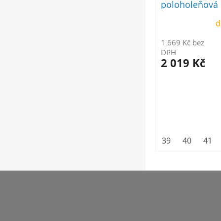
poloholeňová
d
1 669 Kč bez
DPH
2 019 Kč
39
40
41
Z
á
p
a