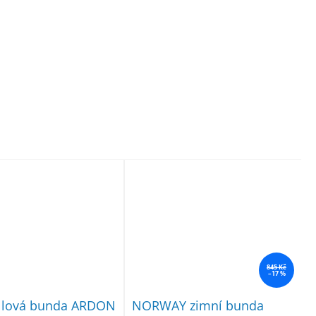
845 Kč
–17 %
ellová bunda ARDON
NORWAY zimní bunda