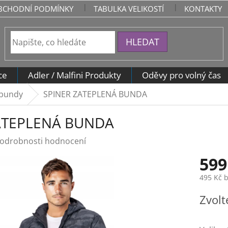
BCHODNÍ PODMÍNKY
TABULKA VELIKOSTÍ
KONTAKTY
HLEDAT
ce
Adler / Malfini Produkty
Oděvy pro volný čas
 bundy
SPINER ZATEPLENÁ BUNDA
ATEPLENÁ BUNDA
odrobnosti hodnocení
599
495 Kč 
Měrná
Zvolt
cena: