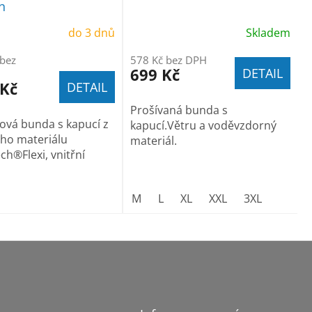
n
do 3 dnů
Skladem
 bez
578 Kč bez DPH
699 Kč
DETAIL
 Kč
DETAIL
Prošívaná bunda s
lová bunda s kapucí z
kapucí.Větru a voděvzdorný
ého materiálu
materiál.
ch®Flexi, vnitřní
camouflage green
camouflage petrol
M
L
XL
XXL
3XL