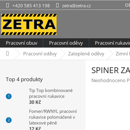
Přejít
O
+420 585 413 198
zetra@zetra.cz
na
obsah
Pracovní obuv
Pracovní oděvy
Pracovní rukavi
Pracovní oděvy
Zateplené oděvy
Zimní
Domů
P
SPINER Z
o
s
Top 4 produkty
Průměrné
Neohodnoceno
P
t
hodnocení
r
Tip Top kombinované
produktu
pracovní rukavice
a
je
30 Kč
n
0,0
n
Fomer/RWNYL pracovní
z
rukavice polomáčené v
í
5
latexové pěně
hvězdiček.
p
12 Kč