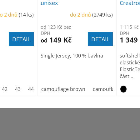
unisex
Creatro
o 2 dnů
(14 ks)
do 2 dnů
(2749 ks)
od 123 Kč bez
1 115 Kč
DPH
DPH
149 Kč
1 349
DETAIL
DETAIL
od
Single Jersey, 100 % bavlna
softshel
elastick
ElasticTe
část...
42
43
44
45
camouflage brown
46
47
camouflage gray