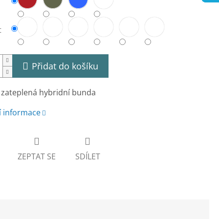
t
Přidat do košíku
 zateplená hybridní bunda
í informace
ZEPTAT SE
SDÍLET