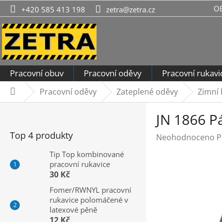
Přejít
O
+420 585 413 198
zetra@zetra.cz
na
obsah
Pracovní obuv
Pracovní oděvy
Pracovní rukavi
Pracovní oděvy
Zateplené oděvy
Zimní
Domů
P
JN 1866 P
o
s
Top 4 produkty
Průměrné
Neohodnoceno
P
t
hodnocení
r
Tip Top kombinované
produktu
pracovní rukavice
a
je
30 Kč
n
0,0
n
Fomer/RWNYL pracovní
z
rukavice polomáčené v
í
5
latexové pěně
hvězdiček.
p
12 Kč