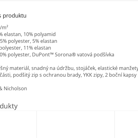
s produktu
/m²
90% elastan, 10% polyamid
 95% polyester, 5% elastan
polyester, 11% elastan
00% polyester, DuPont™ Sorona® vatová podšívka
yšný materiál, snadný na údržbu, stojáček, elastické manže
části, podšitý zip s ochranou brady, YKK zipy, 2 boční kapsy 
& Nicholson