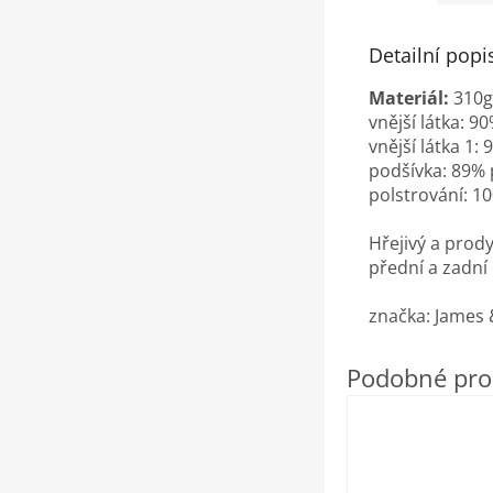
Detailní popi
Materiál:
310g
vnější látka: 
vnější látka 1:
podšívka: 89% 
polstrování: 1
Hřejivý a prod
přední a zadní 
značka: James 