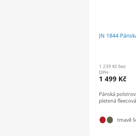
JN 1844 Páns
1 239 Kč bez
DPH
1 499 Kč
Pánská polstrov
pletená fleecov
tmavě š