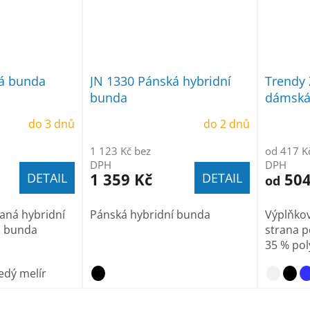
ká bunda
JN 1330 Pánská hybridní
Trendy 
bunda
dámsk
do 3 dnů
do 2 dnů
1 123 Kč bez
od 417 K
DPH
DPH
1 359 Kč
504
DETAIL
DETAIL
od
aná hybridní
Pánská hybridní bunda
Výplňkov
á bunda
strana p
35 % poly
edý melír