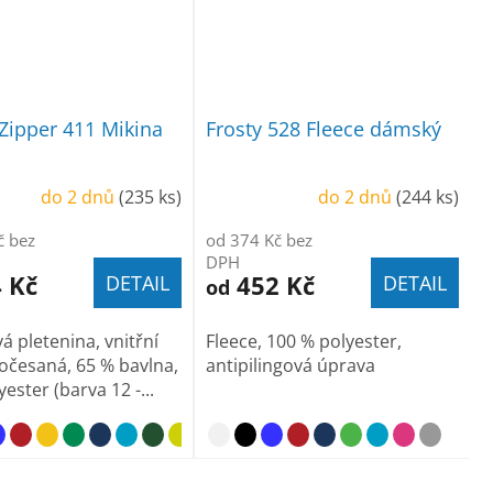
Zipper 411 Mikina
Frosty 528 Fleece dámský
á
do 2 dnů
(235 ks)
do 2 dnů
(244 ks)
č bez
od 374 Kč bez
DPH
 Kč
452 Kč
DETAIL
DETAIL
od
á pletenina, vnitřní
Fleece, 100 % polyester,
očesaná, 65 % bavlna,
antipilingová úprava
ester (barva 12 -...
světle šedý melír
t