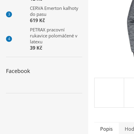
a
CERVA Emerton kalhoty
n
do pasu
e
619 Kč
l
PETRAX pracovní
rukavice polomáčené v
latexu
39 Kč
Facebook
Popis
Hod