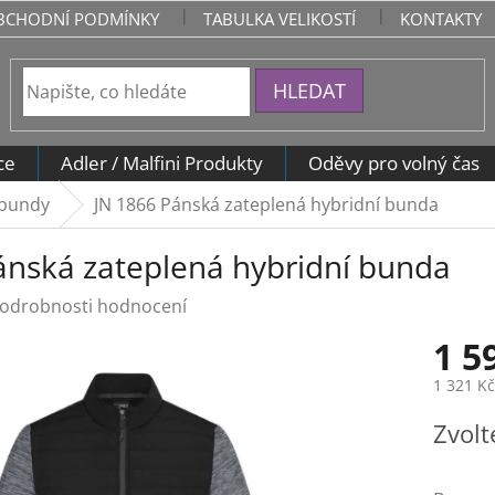
BCHODNÍ PODMÍNKY
TABULKA VELIKOSTÍ
KONTAKTY
HLEDAT
ce
Adler / Malfini Produkty
Oděvy pro volný čas
 bundy
JN 1866 Pánská zateplená hybridní bunda
ánská zateplená hybridní bunda
odrobnosti hodnocení
1 5
1 321 K
Měrná
Zvolt
cena: