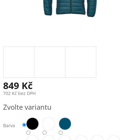
849 Kč
702 Kč bez DPH
Měrná
Zvolte variantu
cena:
Barva