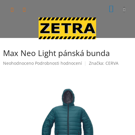
Přejít
NÁKUP
na
obsah
KOŠÍK
Max Neo Light pánská bunda
Průměrné
Neohodnoceno
Podrobnosti hodnocení
Značka:
CERVA
hodnocení
produktu
je
0,0
z
5
hvězdiček.