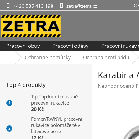
Přejít
O
+420 585 413 198
zetra@zetra.cz
na
obsah
Pracovní obuv
Pracovní oděvy
Pracovní rukavi
Ochranné pomůcky
Ochrana proti pádu
Domů
P
Karabina 
o
s
Top 4 produkty
Průměrné
Neohodnoceno
P
t
hodnocení
r
Tip Top kombinované
produktu
pracovní rukavice
a
je
30 Kč
n
0,0
n
Fomer/RWNYL pracovní
z
rukavice polomáčené v
í
5
latexové pěně
hvězdiček.
p
12 Kč