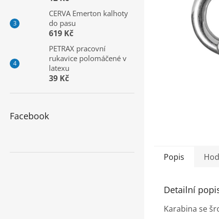
a
CERVA Emerton kalhoty
n
do pasu
e
619 Kč
l
PETRAX pracovní
rukavice polomáčené v
latexu
39 Kč
Facebook
Popis
Hod
Detailní popi
Karabina se š