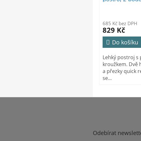
685 Kč bez DPH
829 Kč
Do košíku
Lehký postroj s
kroužkem. Dvě 
a přezky quick r
se...
Z
á
p
a
t
Odebírat newslett
í