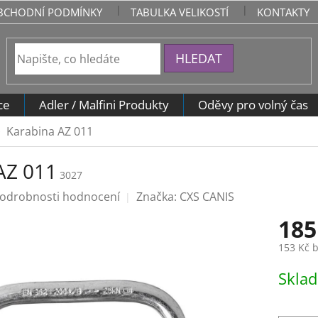
BCHODNÍ PODMÍNKY
TABULKA VELIKOSTÍ
KONTAKTY
HLEDAT
ce
Adler / Malfini Produkty
Oděvy pro volný čas
Karabina AZ 011
AZ 011
3027
odrobnosti hodnocení
Značka:
CXS CANIS
185
153 Kč 
Měrná
Skla
cena: