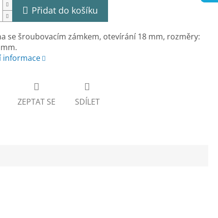
Přidat do košíku
na se šroubovacím zámkem, otevírání 18 mm, rozměry:
 mm.
í informace
ZEPTAT SE
SDÍLET
.