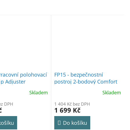
Pracovní polohovací
FP15 - bezpečnostní
ip Adjuster
postroj 2-bodový Comfort
Plus Portwest
Skladem
Skladem
ez DPH
1 404 Kč bez DPH
č
1 699 Kč
košíku
Do košíku