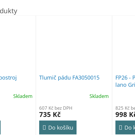
postroj
Tlumič pádu FA3050015
FP26 - 
lano Gr
Skladem
Skladem
607 Kč bez DPH
825 Kč b
735 Kč
998 K
Do košíku
Do 