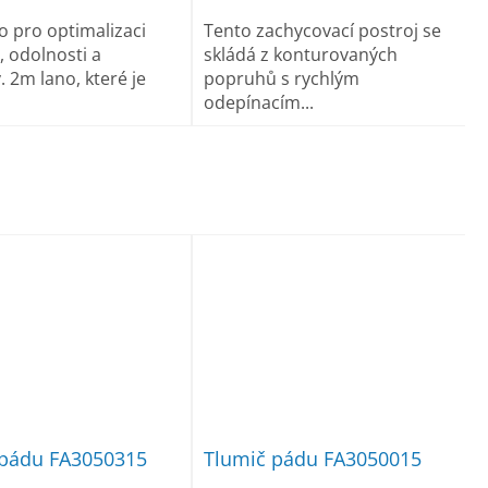
 pro optimalizaci
Tento zachycovací postroj se
, odolnosti a
skládá z konturovaných
ty. 2m lano, které je
popruhů s rychlým
odepínacím...
 pádu FA3050315
Tlumič pádu FA3050015