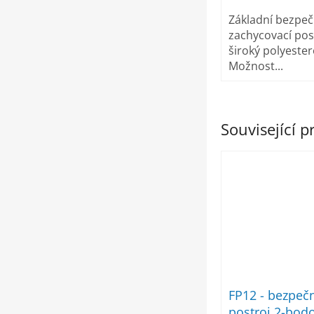
Základní bezpeč
zachycovací pos
široký polyeste
Možnost...
Související 
FP12 - bezpeč
postroj 2-bod