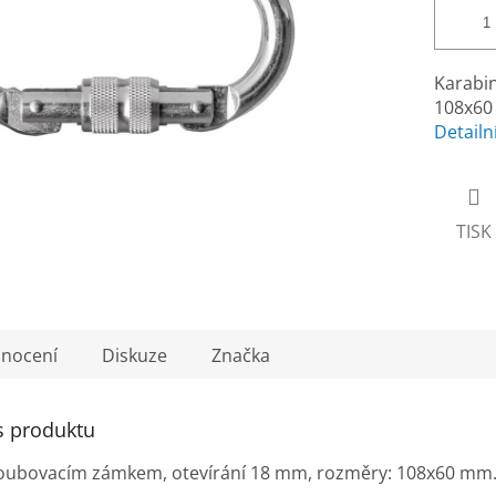
Karabi
108x60
Detailn
TISK
nocení
Diskuze
Značka
s produktu
roubovacím zámkem, otevírání 18 mm, rozměry: 108x60 mm