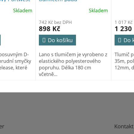
Skladem
Skladem
742 Kč bez DPH
1 017 Kč
898 Kč
1 230
Do košíku
Do 
 posuvným D-
Lano s tlumičem je vyrobeno z
Tlumič p
hrudní smyčky
elastického polyesterového
35m, pol
elease, které
popruhu. Délka 180 cm
12mm, dé
včetně...
er
Kontakt