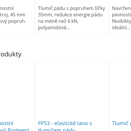
nostní
Tlumič pádu s popruhem šířky
Navrženo
troj, 45 mm
35mm, redukce energie pádu
pevnosti
rový popruh.
na méně než 6 kN,
flexibili
polyamidové...
ideální...
produkty
nostní
FP53 - elastické lano s
Tlumič
ový Portwest
tlumičem pádu