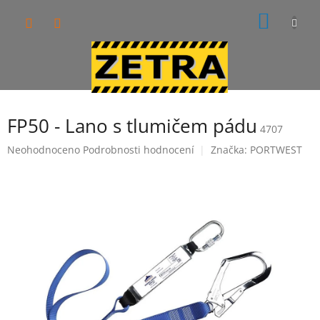
Přejít
NÁKUP
na
obsah
KOŠÍK
FP50 - Lano s tlumičem pádu
4707
Průměrné
Neohodnoceno
Podrobnosti hodnocení
Značka:
PORTWEST
hodnocení
produktu
je
0,0
z
5
hvězdiček.