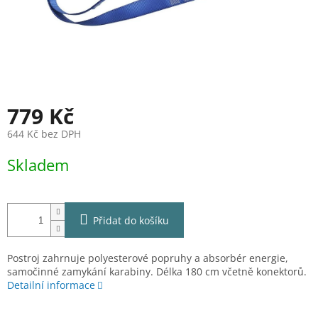
779 Kč
644 Kč bez DPH
Měrná
Skladem
cena:
Přidat do košíku
Postroj zahrnuje polyesterové popruhy a absorbér energie,
samočinné zamykání karabiny. Délka 180 cm včetně konektorů.
Detailní informace