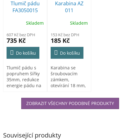
Tlumič pádu
Karabina AZ
FA3050015
011
Skladem
Skladem
607 Kč bez DPH
153 Kč bez DPH
735 Kč
185 Kč
Do košíku
Do košíku
Tlumič pádu s
Karabina se
popruhem šířky
šroubovacím
35mm, redukce
zámkem,
energie pádu na
otevírání 18 mm,
méně než 6 kN,
rozměry: 108x60
polyamidové...
mm.
ZOBRAZIT VŠECHNY PODOBNÉ PRODUKTY
Související produkty