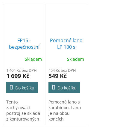
FP15 -
Pomocné lano
bezpečnostní
LP 100 s
postroj 2-
karabinou, 5m
Skladem
Skladem
bodový
Comfort Plus
1 404 Kč bez DPH
454 Kč bez DPH
Portwest
1 699 Kč
549 Kč
Do košíku
Do košíku
Tento
Pomocné lano s
zachycovací
karabinou. Lano
postroj se skládá
je na obou
z konturovaných
koncích
popruhů s
ukončeno
rychlým
smyčkami, které