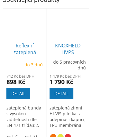
Reflexní
KNOXFIELD
zateplená
HVPS
bunda do pasu
WINT.pilot
do 5 pracovních
do 3 dnů
oranžová RT32
dnů
742 Kč bez DPH
1 479 Kč bez DPH
898 Kč
1 790 Kč
DETAIL
DETAIL
zateplená bunda
zateplená zimní
s vysokou
HI-VIS pilotka s
viditelností dle
odepínací kapucí;
EN 471 třída3:2,
TPU membrána
nepromokavá,
zajišťuje
100% Oxford...
vel. S
vel. M
vel. L
voděodolnost;
vel.XL
vel. XXL
vel. XXXL