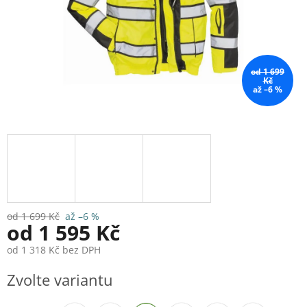
od 1 699
Kč
až –6 %
od 1 699 Kč
až –6 %
od
1 595 Kč
od
1 318 Kč
bez DPH
Měrná
Zvolte variantu
cena: