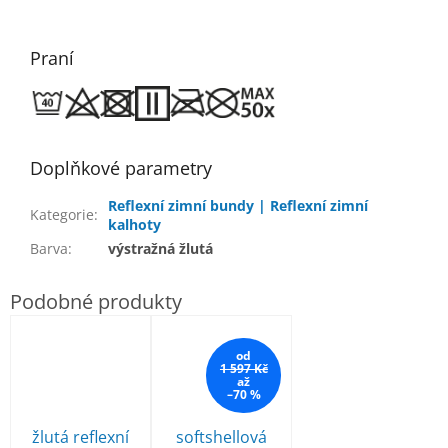
Praní
Doplňkové parametry
Reflexní zimní bundy | Reflexní zimní
Kategorie
:
kalhoty
Barva
:
výstražná žlutá
od
1 597 Kč
až
–70 %
žlutá reflexní
softshellová