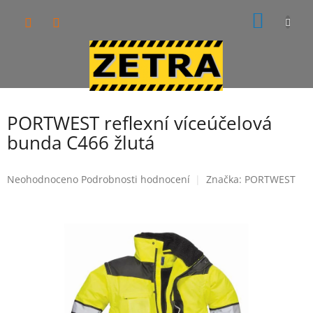
Přejít
NÁKUP
na
obsah
KOŠÍK
PORTWEST reflexní víceúčelová
bunda C466 žlutá
Průměrné
Neohodnoceno
Podrobnosti hodnocení
Značka:
PORTWEST
hodnocení
produktu
je
0,0
z
5
hvězdiček.