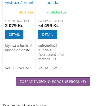
výstražná zimní
bunda
bunda T400
Portwest S428
do 3 dnů
Poslední kus
odepínací
rukávy
1 718 Kč bez DPH
od 412 Kč bez DPH
2 079 Kč
499 Kč
od
DETAIL
DETAIL
Stylová a funkční
softshellová
bunda do deště.
bunda z
fluorescenčního
materiálu s
reflexními pásky,
vel. S
vel. M
vel. L
nepromokavá a...
vel. M
vel.XL
vel. L
vel .XXL
vel. XL
vel. XXXL
vel. XXL
vel
ZOBRAZIT VŠECHNY PODOBNÉ PRODUKTY
Související produkty