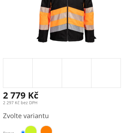
2 779 Kč
2 297 Kč bez DPH
Měrná
Zvolte variantu
cena: