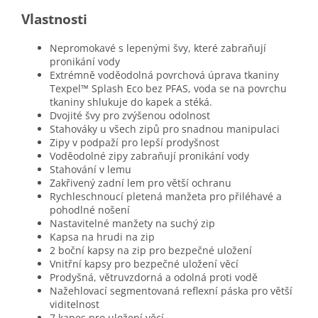
Vlastnosti
Nepromokavé s lepenými švy, které zabraňují
pronikání vody
Extrémně voděodolná povrchová úprava tkaniny
Texpel™ Splash Eco bez PFAS, voda se na povrchu
tkaniny shlukuje do kapek a stéká.
Dvojité švy pro zvýšenou odolnost
Stahováky u všech zipů pro snadnou manipulaci
Zipy v podpaží pro lepší prodyšnost
Voděodolné zipy zabraňují pronikání vody
Stahování v lemu
Zakřivený zadní lem pro větší ochranu
Rychleschnoucí pletená manžeta pro přiléhavé a
pohodlné nošení
Nastavitelné manžety na suchý zip
Kapsa na hrudi na zip
2 boční kapsy na zip pro bezpečné uložení
Vnitřní kapsy pro bezpečné uložení věcí
Prodyšná, větruvzdorná a odolná proti vodě
Nažehlovací segmentovaná reflexní páska pro větší
viditelnost
7 kapes pro uložení věcí