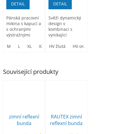
DETAIL
DETAIL
Pánská pracovní
Svěží dynamický
mikina s kapucí a
design v
s ochranými
kombinaci s
výstražnými
vynikající
prvky
strečovou
M
L
XL
XXL
prodyšnou
HV žlutá
3XL
HV oranžová
tkaninou z ní
dělá...
Související produkty
zimní reflexní
RAUTEX zimní
bunda
reflexní bunda
PROLUMO 5v1