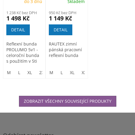
do 3 dnů
Skladem
oranžová
1 238 Kč bez DPH
950 Kč bez DPH
1 498 Kč
1 149 Kč
DETAIL
DETAIL
Reflexní bunda
RAUTEX zimní
PROLUMO 5v1 -
pánská pracovní
celoroční bunda
reflexní bunda
s použitím v 5ti
variantách.
M
L
XL
2XL
M
3XL
L
XL
XXL
3XL
ZOBRAZIT VŠECHNY SOUVISEJÍCÍ PRODUKTY
Z
á
p