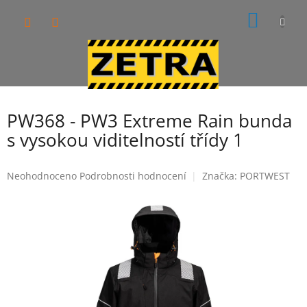
Přejít
NÁKUP
na
obsah
KOŠÍK
PW368 - PW3 Extreme Rain bunda
s vysokou viditelností třídy 1
Průměrné
Neohodnoceno
Podrobnosti hodnocení
Značka:
PORTWEST
hodnocení
produktu
je
0,0
z
5
hvězdiček.