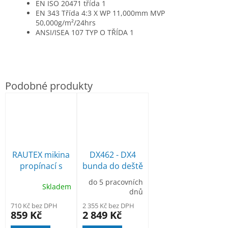
EN ISO 20471 třída 1
EN 343 Třída 4:3 X WP 11,000mm MVP
50,000g/m²/24hrs
ANSI/ISEA 107 TYP O TŘÍDA 1
RAUTEX mikina
DX462 - DX4
propínací s
bunda do deště
kapucí
Hi-Vis
do 5 pracovních
Skladem
dnů
710 Kč bez DPH
2 355 Kč bez DPH
859 Kč
2 849 Kč