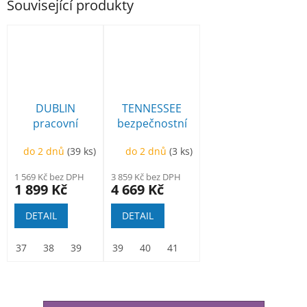
Související produkty
DUBLIN
TENNESSEE
pracovní
bezpečnostní
kotníková
polobotka
do 2 dnů
(39 ks)
do 2 dnů
(3 ks)
1 569 Kč bez DPH
3 859 Kč bez DPH
1 899 Kč
4 669 Kč
DETAIL
DETAIL
37
38
39
40
39
41
40
42
41
43
42
44
43
45
44
46
45
47