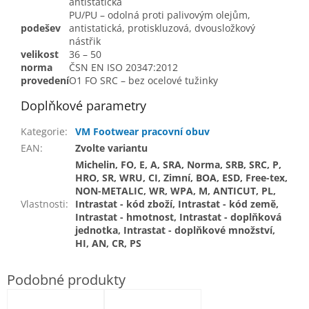
antistatická
PU/PU – odolná proti palivovým olejům,
podešev
antistatická, protiskluzová, dvousložkový
nástřik
velikost
36 – 50
norma
ČSN EN ISO 20347:2012
provedení
O1 FO SRC – bez ocelové tužinky
Doplňkové parametry
Kategorie
:
VM Footwear pracovní obuv
EAN
:
Zvolte variantu
Michelin, FO, E, A, SRA, Norma, SRB, SRC, P,
HRO, SR, WRU, CI, Zimní, BOA, ESD, Free-tex,
NON-METALIC, WR, WPA, M, ANTICUT, PL,
Vlastnosti
:
Intrastat - kód zboží, Intrastat - kód země,
Intrastat - hmotnost, Intrastat - doplňková
jednotka, Intrastat - doplňkové množství,
HI, AN, CR, PS