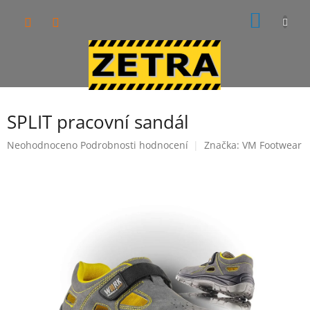
Přejít
NÁKUP
na
obsah
KOŠÍK
SPLIT pracovní sandál
Průměrné
Neohodnoceno
Podrobnosti hodnocení
Značka:
VM Footwear
hodnocení
produktu
je
0,0
z
5
hvězdiček.