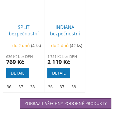
SPLIT
INDIANA
bezpečnostní
bezpečnostní
sandál
polobotka
do 2 dnů
(4 ks)
do 2 dnů
(42 ks)
636 Kč bez DPH
1 751 Kč bez DPH
769 Kč
2 119 Kč
DETAIL
DETAIL
36
37
38
39
36
40
37
41
38
42
39
43
40
44
41
45
42
46
ZOBRAZIT VŠECHNY PODOBNÉ PRODUKTY