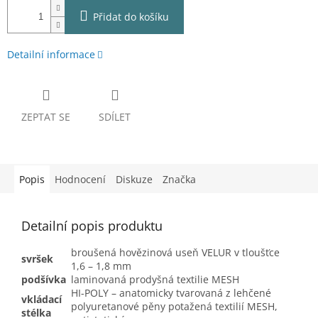
Přidat do košíku
Detailní informace
ZEPTAT SE
SDÍLET
Popis
Hodnocení
Diskuze
Značka
Detailní popis produktu
broušená hovězinová useň VELUR v tloušťce
svršek
1,6 – 1,8 mm
podšívka
laminovaná prodyšná textilie MESH
HI-POLY – anatomicky tvarovaná z lehčené
vkládací
polyuretanové pěny potažená textilií MESH,
stélka