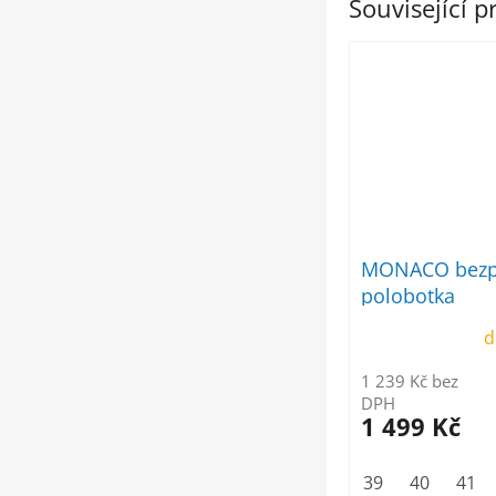
Související 
MONACO bezp
polobotka
d
1 239 Kč bez
DPH
1 499 Kč
39
40
41