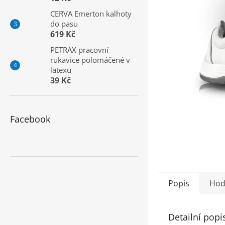
a
CERVA Emerton kalhoty
n
do pasu
e
619 Kč
l
PETRAX pracovní
rukavice polomáčené v
latexu
39 Kč
Facebook
Popis
Hod
Detailní popi