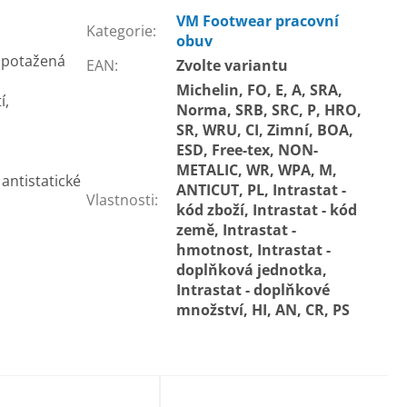
VM Footwear pracovní
Kategorie
:
obuv
 potažená
EAN
:
Zvolte variantu
Michelin, FO, E, A, SRA,
í,
Norma, SRB, SRC, P, HRO,
SR, WRU, CI, Zimní, BOA,
ESD, Free-tex, NON-
METALIC, WR, WPA, M,
antistatické
ANTICUT, PL, Intrastat -
Vlastnosti
:
kód zboží, Intrastat - kód
země, Intrastat -
hmotnost, Intrastat -
doplňková jednotka,
Intrastat - doplňkové
množství, HI, AN, CR, PS