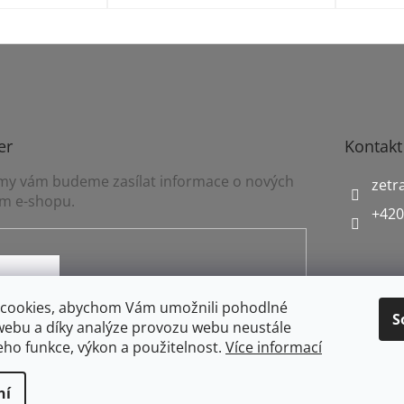
er
Kontakt
a my vám budeme zasílat informace o nových
zetr
m e-shopu.
+420
mínkami ochrany osobních údajů
cookies, abychom Vám umožnili pohodlné
S
webu a díky analýze provozu webu neustále
jeho funkce, výkon a použitelnost.
Více informací
ní
práva vyhrazena.
Upravit nastavení cookies