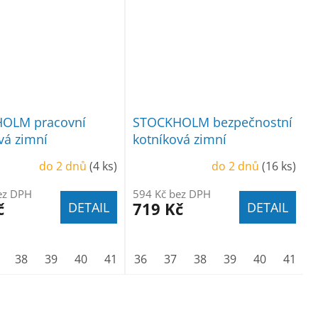
OLM pracovní
STOCKHOLM bezpečnostní
vá zimní
kotníková zimní
do 2 dnů
(4 ks)
do 2 dnů
(16 ks)
ez DPH
594 Kč bez DPH
č
719 Kč
DETAIL
DETAIL
44
38
45
39
46
40
47
41
48
42
36
43
37
44
38
45
39
46
40
47
41