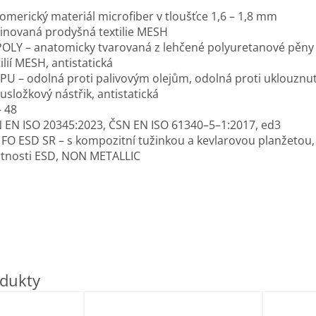
omerický materiál microfiber v tloušťce 1,6 – 1,8 mm
inovaná prodyšná textilie MESH
POLY – anatomicky tvarovaná z lehčené polyuretanové pěny
ilií MESH, antistatická
PU – odolná proti palivovým olejům, odolná proti uklouznut
usložkový nástřik, antistatická
– 48
 EN ISO 20345:2023, ČSN EN ISO 61340–5–1:2017, ed3
 FO ESD SR – s kompozitní tužinkou a kevlarovou planžetou, 
stnosti ESD, NON METALLIC