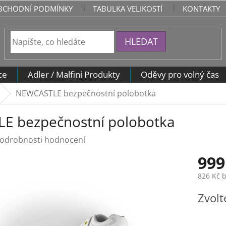
BCHODNÍ PODMÍNKY
TABULKA VELIKOSTÍ
KONTAKTY
HLEDAT
ce
Adler / Malfini Produkty
Oděvy pro volný čas
NEWCASTLE bezpečnostní polobotka
E bezpečnostní polobotka
odrobnosti hodnocení
999
826 Kč 
Měrná
Zvolt
cena: