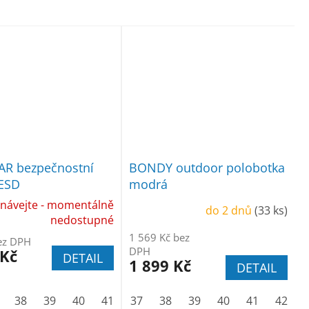
AR bezpečnostní
BONDY outdoor polobotka
 ESD
modrá
návejte - momentálně
do 2 dnů
(33 ks)
nedostupné
1 569 Kč bez
ez DPH
DPH
 Kč
DETAIL
1 899 Kč
DETAIL
38
39
40
41
42
37
43
38
44
39
45
40
46
41
47
42