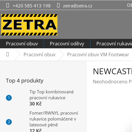
Přejít
O
+420 585 413 198
zetra@zetra.cz
na
obsah
Pracovní obuv
Pracovní oděvy
Pracovní rukavi
Pracovní obuv
Pracovní obuv VM Footwear
Domů
P
NEWCASTL
o
s
Top 4 produkty
Průměrné
Neohodnoceno
P
t
hodnocení
r
Tip Top kombinované
produktu
pracovní rukavice
a
je
30 Kč
n
0,0
n
Fomer/RWNYL pracovní
z
rukavice polomáčené v
í
5
latexové pěně
hvězdiček.
p
12 Kč