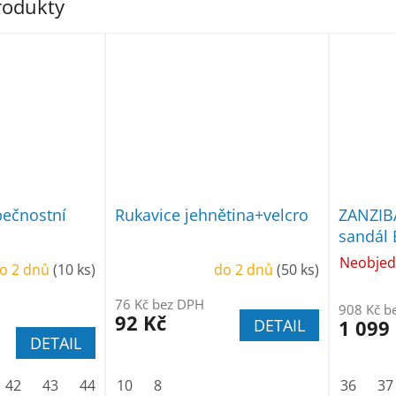
produkty
ečnostní
Rukavice jehnětina+velcro
ZANZIB
sandál
Neobjed
o 2 dnů
(10 ks)
do 2 dnů
(50 ks)
76 Kč bez DPH
908 Kč b
92 Kč
DETAIL
1 099
DETAIL
42
43
44
45
10
46
8
47
48
36
37