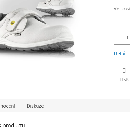
Velikos
Detailn
TISK
nocení
Diskuze
s produktu