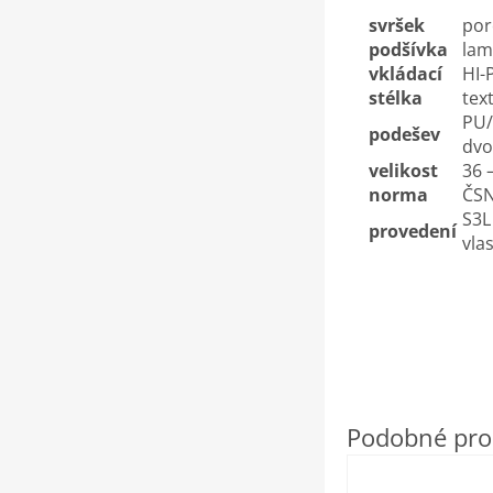
svršek
por
podšívka
lam
vkládací
HI-
stélka
text
PU/
podešev
dvo
velikost
36 
norma
ČSN
S3L
provedení
vla