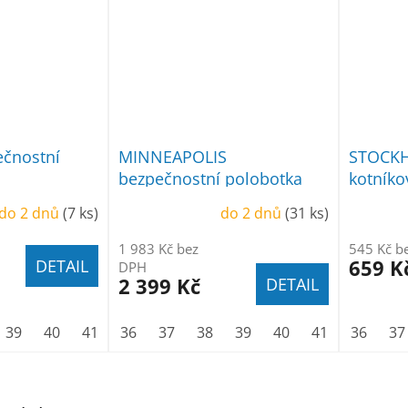
čnostní
MINNEAPOLIS
STOCKH
bezpečnostní polobotka
kotníko
BOA
do 2 dnů
(7 ks)
do 2 dnů
(31 ks)
1 983 Kč bez
545 Kč b
659 K
DETAIL
DPH
2 399 Kč
DETAIL
39
40
41
42
36
43
37
44
38
45
39
46
40
47
41
48
42
36
43
37