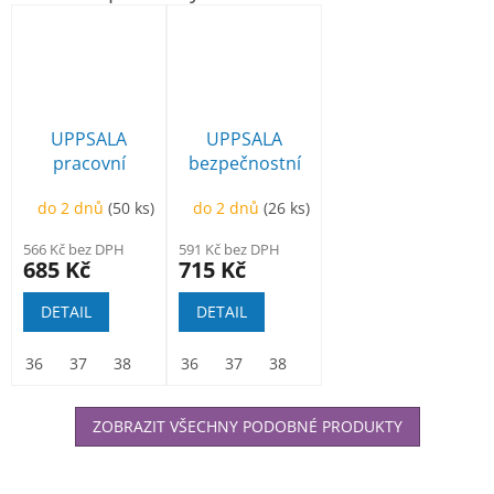
UPPSALA
UPPSALA
pracovní
bezpečnostní
sandál
sandál
do 2 dnů
(50 ks)
do 2 dnů
(26 ks)
566 Kč bez DPH
591 Kč bez DPH
685 Kč
715 Kč
DETAIL
DETAIL
36
37
38
39
36
40
37
41
38
42
39
43
40
44
41
45
42
46
ZOBRAZIT VŠECHNY PODOBNÉ PRODUKTY