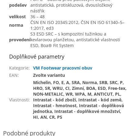
podešev
antistatická, protiskluzová, dvousložkový
nástřik
velikost
36 – 48
ČSN EN ISO 20345:2012, ČSN EN ISO 61340–5–
norma
1:2017, ed3
S3 ESD SRC – s kompozitní tužinkou a
provedení
kevlarovou planžetou, antistatické vlastnosti
ESD, Boa® Fit System
Doplňkové parametry
Kategorie
:
VM Footwear pracovní obuv
EAN
:
Zvolte variantu
Michelin, FO, E, A, SRA, Norma, SRB, SRC, P,
HRO, SR, WRU, CI, Zimní, BOA, ESD, Free-tex,
NON-METALIC, WR, WPA, M, ANTICUT, PL,
Vlastnosti
:
Intrastat - kód zboží, Intrastat - kód země,
Intrastat - hmotnost, Intrastat - doplňková
jednotka, Intrastat - doplňkové množství,
HI, AN, CR, PS