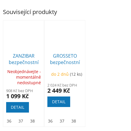
Související produkty
ZANZIBAR
GROSSETO
bezpečnostní
bezpečnostní
sandál ESD
kotníková
Neobjednávejte -
do 2 dnů
(12 ks)
momentálně
nedostupné
2 024 Kč bez DPH
2 449 Kč
908 Kč bez DPH
1 099 Kč
DETAIL
DETAIL
36
37
38
39
36
40
37
41
38
42
39
43
40
44
41
45
42
46