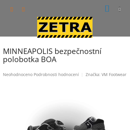
Přejít
NÁKUP
na
obsah
KOŠÍK
MINNEAPOLIS bezpečnostní
polobotka BOA
Průměrné
Neohodnoceno
Podrobnosti hodnocení
Značka:
VM Footwear
hodnocení
produktu
je
0,0
z
5
hvězdiček.