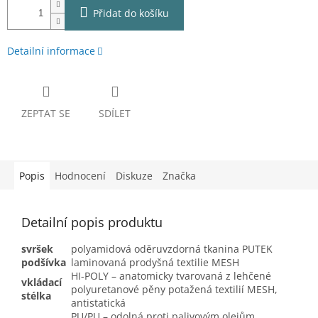
Přidat do košíku
Detailní informace
ZEPTAT SE
SDÍLET
Popis
Hodnocení
Diskuze
Značka
Detailní popis produktu
svršek
polyamidová oděruvzdorná tkanina PUTEK
podšívka
laminovaná prodyšná textilie MESH
HI-POLY – anatomicky tvarovaná z lehčené
vkládací
polyuretanové pěny potažená textilií MESH,
stélka
antistatická
PU/PU – odolná proti palivovým olejům,