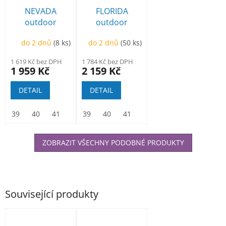
NEVADA
FLORIDA
outdoor
outdoor
polobotka
polobotka
do 2 dnů
(8 ks)
do 2 dnů
(50 ks)
černá
1 619 Kč bez DPH
1 784 Kč bez DPH
1 959 Kč
2 159 Kč
DETAIL
DETAIL
39
40
41
42
39
43
40
44
41
45
42
46
43
47
44
45
ZOBRAZIT VŠECHNY PODOBNÉ PRODUKTY
Související produkty