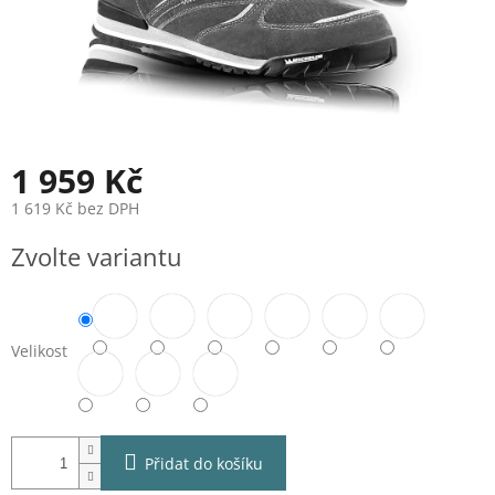
1 959 Kč
1 619 Kč bez DPH
Měrná
Zvolte variantu
cena:
Velikost
Přidat do košíku