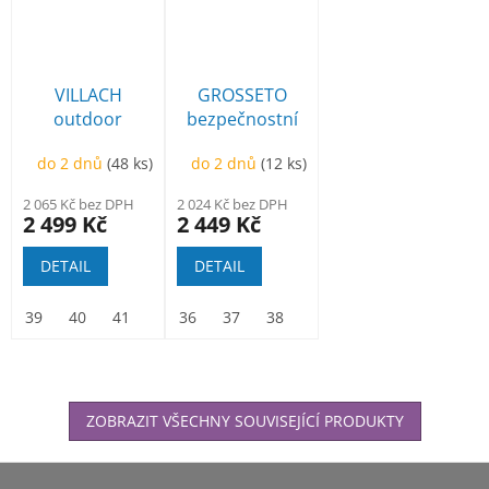
VILLACH
GROSSETO
outdoor
bezpečnostní
kotníková
kotníková
do 2 dnů
(48 ks)
do 2 dnů
(12 ks)
2 065 Kč bez DPH
2 024 Kč bez DPH
2 499 Kč
2 449 Kč
DETAIL
DETAIL
39
40
41
42
36
43
37
44
38
45
39
46
40
47
41
42
ZOBRAZIT VŠECHNY SOUVISEJÍCÍ PRODUKTY
Z