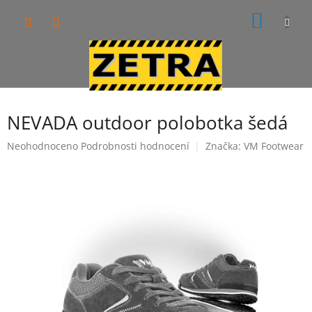
Přejít
NÁKUP
na
obsah
KOŠÍK
NEVADA outdoor polobotka šedá
Průměrné
Neohodnoceno
Podrobnosti hodnocení
Značka:
VM Footwear
hodnocení
produktu
je
0,0
z
5
hvězdiček.