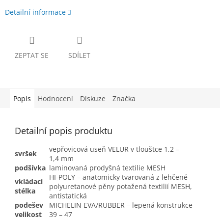
Detailní informace
ZEPTAT SE
SDÍLET
Popis
Hodnocení
Diskuze
Značka
Detailní popis produktu
vepřovicová useň VELUR v tlouštce 1,2 –
svršek
1,4 mm
podšívka
laminovaná prodyšná textilie MESH
HI-POLY – anatomicky tvarovaná z lehčené
vkládací
polyuretanové pěny potažená textilií MESH,
stélka
antistatická
podešev
MICHELIN EVA/RUBBER – lepená konstrukce
velikost
39 – 47