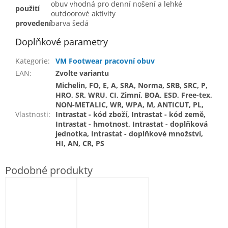
obuv vhodná pro denní nošení a lehké
použití
outdoorové aktivity
provedení
barva šedá
Doplňkové parametry
Kategorie
:
VM Footwear pracovní obuv
EAN
:
Zvolte variantu
Michelin, FO, E, A, SRA, Norma, SRB, SRC, P,
HRO, SR, WRU, CI, Zimní, BOA, ESD, Free-tex,
NON-METALIC, WR, WPA, M, ANTICUT, PL,
Vlastnosti
:
Intrastat - kód zboží, Intrastat - kód země,
Intrastat - hmotnost, Intrastat - doplňková
jednotka, Intrastat - doplňkové množství,
HI, AN, CR, PS