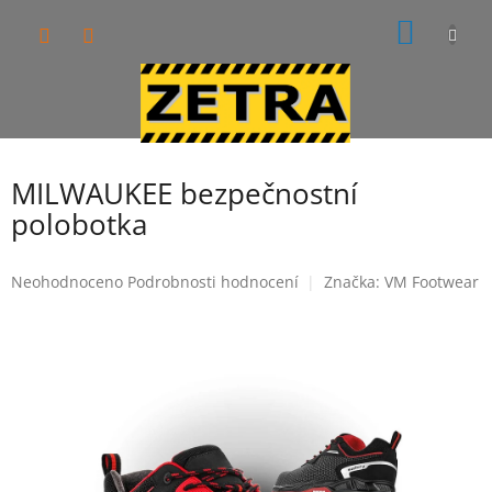
Přejít
NÁKUP
na
obsah
KOŠÍK
MILWAUKEE bezpečnostní
polobotka
Průměrné
Neohodnoceno
Podrobnosti hodnocení
Značka:
VM Footwear
hodnocení
produktu
je
0,0
z
5
hvězdiček.