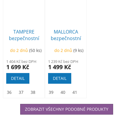
TAMPERE
MALLORCA
bezpečnostní
bezpečnostní
polobotka
polobotka
do 2 dnů
(50 ks)
do 2 dnů
(9 ks)
1 404 Kč bez DPH
1 239 Kč bez DPH
1 699 Kč
1 499 Kč
DETAIL
DETAIL
36
37
38
39
39
40
40
41
41
42
42
43
43
44
44
45
45
46
ZOBRAZIT VŠECHNY PODOBNÉ PRODUKTY