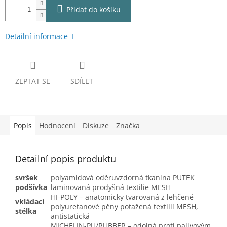
Přidat do košíku
Detailní informace
ZEPTAT SE
SDÍLET
Popis
Hodnocení
Diskuze
Značka
Detailní popis produktu
svršek
polyamidová oděruvzdorná tkanina PUTEK
podšívka
laminovaná prodyšná textilie MESH
HI-POLY – anatomicky tvarovaná z lehčené
vkládací
polyuretanové pěny potažená textilií MESH,
stélka
antistatická
MICHELIN-PU/RUBBER – odolná proti palivovým