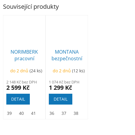
Související produkty
NORIMBERK
MONTANA
pracovní
bezpečnostní
kotníková
sandál
do 2 dnů
(24 ks)
do 2 dnů
(12 ks)
2 148 Kč bez DPH
1 074 Kč bez DPH
2 599 Kč
1 299 Kč
DETAIL
DETAIL
39
40
41
42
36
43
37
44
38
45
39
46
40
47
41
48
42