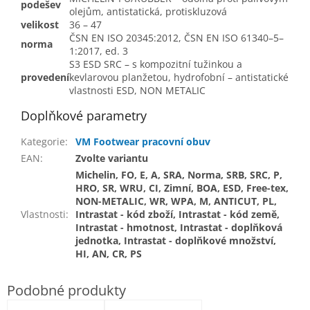
podešev
olejům, antistatická, protiskluzová
velikost
36 – 47
ČSN EN ISO 20345:2012, ČSN EN ISO 61340–5–
norma
1:2017, ed. 3
S3 ESD SRC – s kompozitní tužinkou a
provedení
kevlarovou planžetou, hydrofobní – antistatické
vlastnosti ESD, NON METALIC
Doplňkové parametry
Kategorie
:
VM Footwear pracovní obuv
EAN
:
Zvolte variantu
Michelin, FO, E, A, SRA, Norma, SRB, SRC, P,
HRO, SR, WRU, CI, Zimní, BOA, ESD, Free-tex,
NON-METALIC, WR, WPA, M, ANTICUT, PL,
Vlastnosti
:
Intrastat - kód zboží, Intrastat - kód země,
Intrastat - hmotnost, Intrastat - doplňková
jednotka, Intrastat - doplňkové množství,
HI, AN, CR, PS