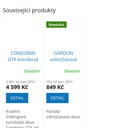
Související produkty
Novinka
CONDORIRI
GARDON
GTX kotníková
volnočasová
trekingová
obuv
Skladem
Skladem
obuv hnědá
3 801 Kč bez DPH
702 Kč bez DPH
4 599 Kč
849 Kč
DETAIL
DETAIL
Kvalitní
Pánská
trekingová
volnočasová obuv
turistická obuv
Condoriri GTX od