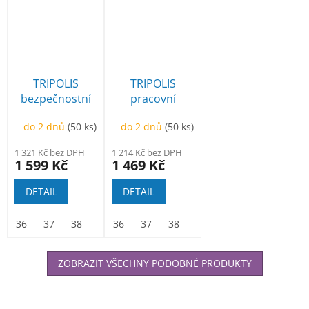
TRIPOLIS
TRIPOLIS
bezpečnostní
pracovní
sandál
sandál
do 2 dnů
(50 ks)
do 2 dnů
(50 ks)
1 321 Kč bez DPH
1 214 Kč bez DPH
1 599 Kč
1 469 Kč
DETAIL
DETAIL
36
37
38
39
36
40
37
41
38
42
39
43
40
44
41
45
42
46
ZOBRAZIT VŠECHNY PODOBNÉ PRODUKTY