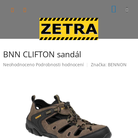
Přejít
NÁKUP
na
obsah
KOŠÍK
BNN CLIFTON sandál
Průměrné
Neohodnoceno
Podrobnosti hodnocení
Značka:
BENNON
hodnocení
produktu
je
0,0
z
5
hvězdiček.