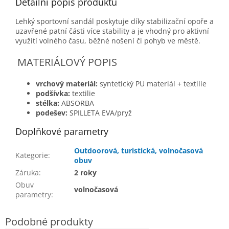
Detailní popis produktu
Lehký sportovní sandál poskytuje díky stabilizační opoře a
uzavřené patní části více stability a je vhodný pro aktivní
využití volného času, běžné nošení či pohyb ve městě.
MATERIÁLOVÝ POPIS
vrchový materiál:
syntetický PU materiál + textilie
podšívka:
textilie
stélka:
ABSORBA
podešev:
SPILLETA EVA/pryž
Doplňkové parametry
Outdoorová, turistická, volnočasová
Kategorie
:
obuv
Záruka
:
2 roky
Obuv
volnočasová
parametry
: