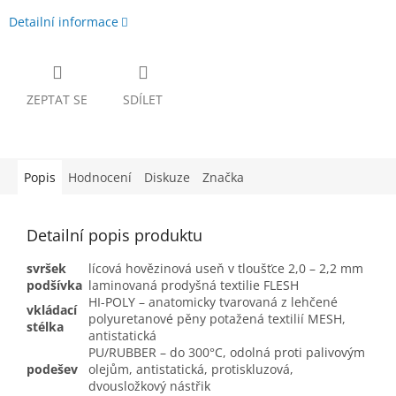
Detailní informace
ZEPTAT SE
SDÍLET
Popis
Hodnocení
Diskuze
Značka
Detailní popis produktu
svršek
lícová hovězinová useň v tloušťce 2,0 – 2,2 mm
podšívka
laminovaná prodyšná textilie FLESH
HI-POLY – anatomicky tvarovaná z lehčené
vkládací
polyuretanové pěny potažená textilií MESH,
stélka
antistatická
PU/RUBBER – do 300°C, odolná proti palivovým
podešev
olejům, antistatická, protiskluzová,
dvousložkový nástřik