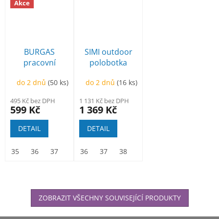
Akce
BURGAS
SIMI outdoor
pracovní
polobotka
kotníková
černá
do 2 dnů
(50 ks)
do 2 dnů
(16 ks)
495 Kč bez DPH
1 131 Kč bez DPH
599 Kč
1 369 Kč
DETAIL
DETAIL
35
36
37
38
36
39
37
40
38
41
39
42
40
43
41
44
42
45
ZOBRAZIT VŠECHNY SOUVISEJÍCÍ PRODUKTY