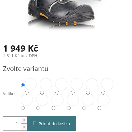
1 949 Kč
1 611 Kč bez DPH
Měrná
Zvolte variantu
cena:
Velikost
Přidat do košíku