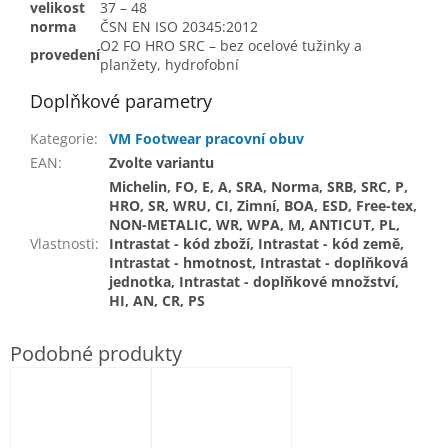
velikost
37 – 48
norma
ČSN EN ISO 20345:2012
O2 FO HRO SRC – bez ocelové tužinky a
provedení
planžety, hydrofobní
Doplňkové parametry
Kategorie
:
VM Footwear pracovní obuv
EAN
:
Zvolte variantu
Michelin, FO, E, A, SRA, Norma, SRB, SRC, P,
HRO, SR, WRU, CI, Zimní, BOA, ESD, Free-tex,
NON-METALIC, WR, WPA, M, ANTICUT, PL,
Vlastnosti
:
Intrastat - kód zboží, Intrastat - kód země,
Intrastat - hmotnost, Intrastat - doplňková
jednotka, Intrastat - doplňkové množství,
HI, AN, CR, PS