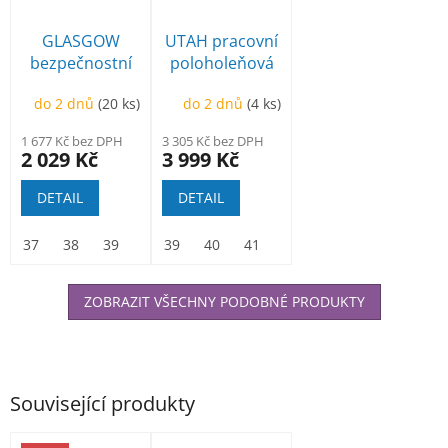
GLASGOW
UTAH pracovní
bezpečnostní
poloholeňová
poloholeňová
do 2 dnů
(20 ks)
do 2 dnů
(4 ks)
1 677 Kč bez DPH
3 305 Kč bez DPH
2 029 Kč
3 999 Kč
DETAIL
DETAIL
37
38
39
40
39
41
40
42
41
43
42
44
43
45
44
46
45
47
ZOBRAZIT VŠECHNY PODOBNÉ PRODUKTY
Související produkty