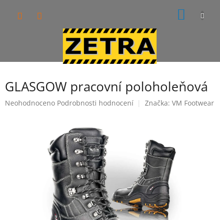
Přejít
NÁKUP
na
obsah
KOŠÍK
GLASGOW pracovní poloholeňová
Průměrné
Neohodnoceno
Podrobnosti hodnocení
Značka:
VM Footwear
hodnocení
produktu
je
0,0
z
5
hvězdiček.