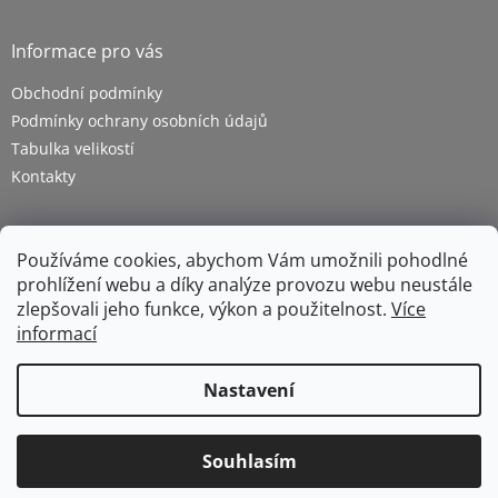
Informace pro vás
Obchodní podmínky
Podmínky ochrany osobních údajů
Tabulka velikostí
Kontakty
Používáme cookies, abychom Vám umožnili pohodlné
prohlížení webu a díky analýze provozu webu neustále
zlepšovali jeho funkce, výkon a použitelnost.
Více
informací
Vytvořil Shoptet
Nastavení
Copyright 2026
ZETRA - pracovní oděvy s.r.o.
. Všechna
Souhlasím
práva vyhrazena.
Upravit nastavení cookies