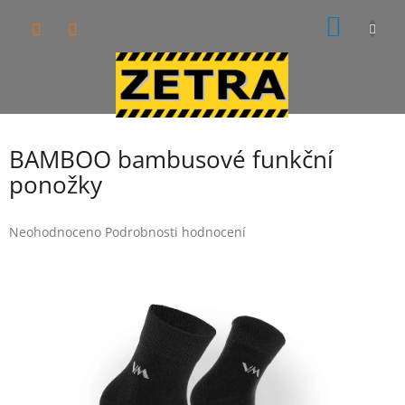
Přejít
NÁKUP
na
obsah
KOŠÍK
BAMBOO bambusové funkční
ponožky
Průměrné
Neohodnoceno
Podrobnosti hodnocení
hodnocení
produktu
je
0,0
z
5
hvězdiček.