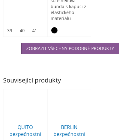
softshellová
bunda s kapucí z
elastického
materiálu
ElasticTech®Flexi,
vnitřní část...
39
40
41
42
43
44
45
46
47
ZOBRAZIT VŠECHNY PODOBNÉ PRODUKTY
Související produkty
QUITO
BERLIN
bezpečnostní
bezpečnostní