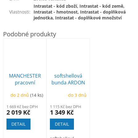
Intrastat - kód zboží, Intrastat - kód země,
Vlastnosti
:
Intrastat - hmotnost, Intrastat - doplňková
jednotka, Intrastat - doplňkové množství
MANCHESTER
softshellová
pracovní
bunda ARDON
poloholeňová
Creatron
do 2 dnů
(14 ks)
do 3 dnů
1 669 Kč bez DPH
1 115 Kč bez DPH
2 019 Kč
1 349 Kč
DETAIL
DETAIL