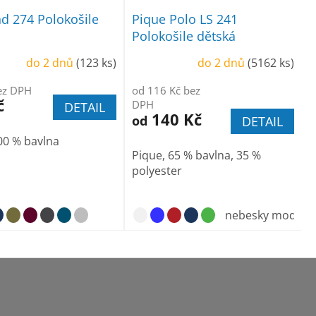
 274 Polokošile
Pique Polo LS 241
á
Polokošile dětská
do 2 dnů
(123 ks)
do 2 dnů
(5162 ks)
ez DPH
od 116 Kč bez
č
DPH
DETAIL
140 Kč
od
DETAIL
00 % bavlna
Pique, 65 % bavlna, 35 %
polyester
větle šedý melír
tmavě šedý melír
nebesky modrá