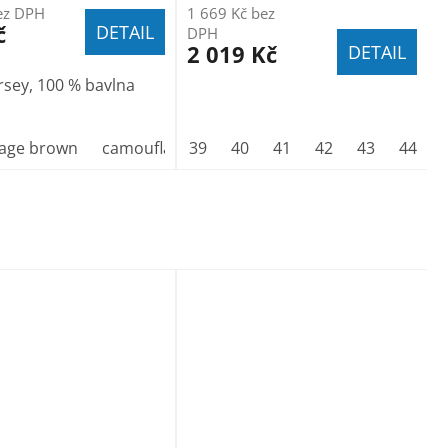
ez DPH
1 669 Kč bez
č
DETAIL
DPH
2 019 Kč
DETAIL
ersey, 100 % bavlna
age brown
camouflage gray
39
40
camouflage green
41
42
43
44