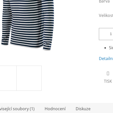
Barva
Velikos
Si
Detailn
TISK
isející soubory (1)
Hodnocení
Diskuze