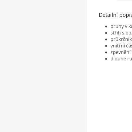
Detailní popi
pruhy v k
střih s b
průkrčník
vnitřní č
zpevnění
dlouhé r