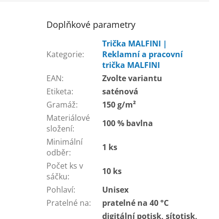
Doplňkové parametry
Trička MALFINI |
Kategorie
:
Reklamní a pracovní
trička MALFINI
EAN
:
Zvolte variantu
Etiketa
:
saténová
Gramáž
:
150 g/m²
Materiálové
100 % bavlna
složení
:
Minimální
1 ks
odběr
:
Počet ks v
10 ks
sáčku
:
Pohlaví
:
Unisex
Pratelné na
:
pratelné na 40 °C
digitální potisk, sítotisk,