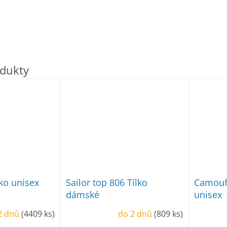
čko unisex
Sailor top 806 Tílko
Camoufl
dámské
unisex
2 dnů
(4409 ks)
do 2 dnů
(809 ks)