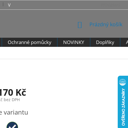
VRÁCENÍ ZBOŽÍ - VZOROVÝ FORMULÁŘ PRO ODSTOUPENÍ 
Přihlášení
NÁKUPNÍ
Prázdný košík
KOŠÍK
Ochranné pomůcky
NOVINKY
Doplňky
170 Kč
Kč
bez DPH
e variantu