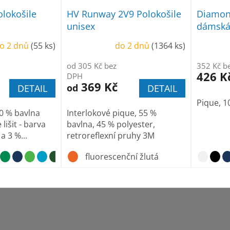
olokošile
HV Runway 2V9 Polokošile
Diamond
unisex
dámsk
o 2 dnů
(55 ks)
do 2 dnů
(1364 ks)
od 305 Kč bez
352 Kč b
426 K
DPH
369 Kč
od
DETAIL
DETAIL
Pique, 1
00 % bavlna
Interlokové pique, 55 %
lišit - barva
bavlna, 45 % polyester,
a 3 %...
retroreflexní pruhy 3M
fluorescenční žlutá
nebesky modrá
s