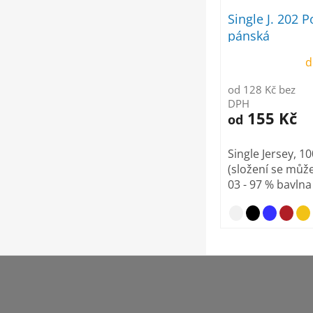
Single J. 202 P
pánská
d
od 128 Kč bez
DPH
155 Kč
od
Single Jersey, 1
(složení se může 
03 - 97 % bavlna 
Z
á
p
a