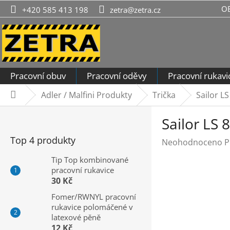
Přejít
O
+420 585 413 198
zetra@zetra.cz
na
obsah
Pracovní obuv
Pracovní oděvy
Pracovní rukavi
Adler / Malfini Produkty
Trička
Sailor LS
Domů
P
Sailor LS 
o
s
Top 4 produkty
Průměrné
Neohodnoceno
P
t
hodnocení
r
Tip Top kombinované
produktu
pracovní rukavice
a
je
30 Kč
n
0,0
n
Fomer/RWNYL pracovní
z
rukavice polomáčené v
í
5
latexové pěně
hvězdiček.
p
12 Kč