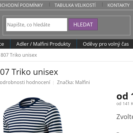
BCHODNÍ PODMÍNKY
TABULKA VELIKOSTÍ
KONTAKTY
HLEDAT
ce
Adler / Malfini Produkty
Oděvy pro volný čas
 807 Triko unisex
807 Triko unisex
odrobnosti hodnocení
Značka:
Malfini
od
od
141 
Měrná
Zvolt
cena: