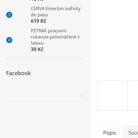
a
CERVA Emerton kalhoty
n
do pasu
e
619 Kč
l
PETRAX pracovní
rukavice polomáčené v
latexu
39 Kč
Facebook
Popis
Souv