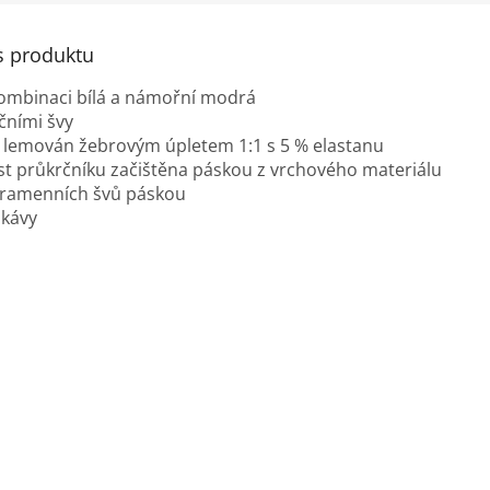
s produktu
ombinaci bílá a námořní modrá
očními švy
 lemován žebrovým úpletem 1:1 s 5 % elastanu
ást průkrčníku začištěna páskou z vrchového materiálu
 ramenních švů páskou
ukávy