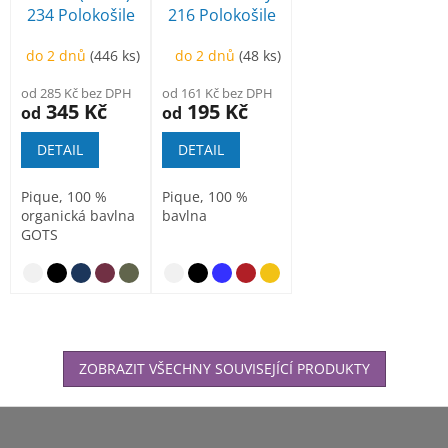
234 Polokošile
216 Polokošile
pánská
dámská
do 2 dnů
(446 ks)
do 2 dnů
(48 ks)
od 285 Kč bez DPH
od 161 Kč bez DPH
345 Kč
195 Kč
od
od
DETAIL
DETAIL
Pique, 100 %
Pique, 100 %
organická bavlna
bavlna
GOTS
nebesky
ZOBRAZIT VŠECHNY SOUVISEJÍCÍ PRODUKTY
Z
á