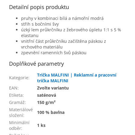
Detailní popis produktu
pruhy v kombinaci bílá a námořní modrá
střih s bočními švy
úzký lem průkrčníku z žebrového úpletu 1:1 s 5 %
elastanu
vnitřní část průkrčníku začištěna páskou z
vrchového materiálu
zpevnění ramenních švů páskou
Doplňkové parametry
Trička MALFINI | Reklamní a pracovní
Kategorie
:
trička MALFINI
EAN
:
Zvolte variantu
Etiketa
:
saténová
Gramáž
:
150 g/m²
Materiálové
100 % bavlna
složení
:
Minimální
1 ks
odběr
: