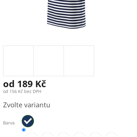
od
189 Kč
od
156 Kč
bez DPH
Měrná
Zvolte variantu
cena:
Barva