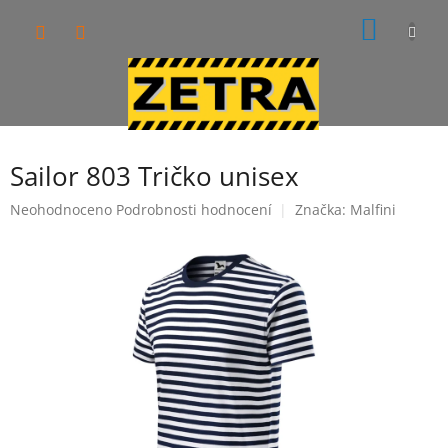
Přejít
NÁKUP
na
obsah
KOŠÍK
Sailor 803 Tričko unisex
Průměrné
Neohodnoceno
Podrobnosti hodnocení
Značka:
Malfini
hodnocení
produktu
je
0,0
z
5
hvězdiček.