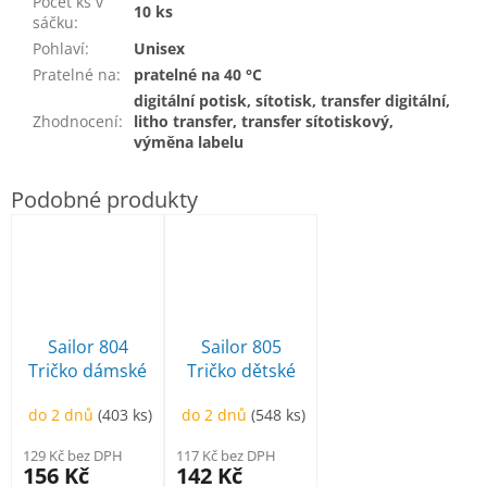
Počet ks v
10 ks
sáčku
:
Pohlaví
:
Unisex
Pratelné na
:
pratelné na 40 °C
digitální potisk, sítotisk, transfer digitální,
Zhodnocení
:
litho transfer, transfer sítotiskový,
výměna labelu
Sailor 804
Sailor 805
Tričko dámské
Tričko dětské
do 2 dnů
(403 ks)
do 2 dnů
(548 ks)
129 Kč bez DPH
117 Kč bez DPH
156 Kč
142 Kč