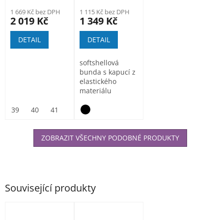
1 669 Kč bez DPH
1 115 Kč bez DPH
2 019 Kč
1 349 Kč
DETAIL
DETAIL
softshellová
bunda s kapucí z
elastického
materiálu
ElasticTech®Flexi,
vnitřní část...
39
40
41
42
43
44
45
46
47
ZOBRAZIT VŠECHNY PODOBNÉ PRODUKTY
Související produkty