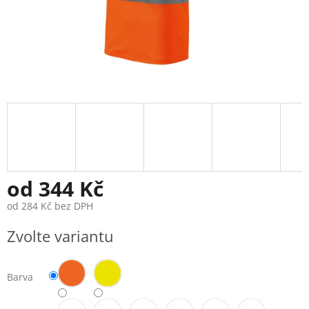
od
344 Kč
od
284 Kč
bez DPH
Měrná
Zvolte variantu
cena:
Barva