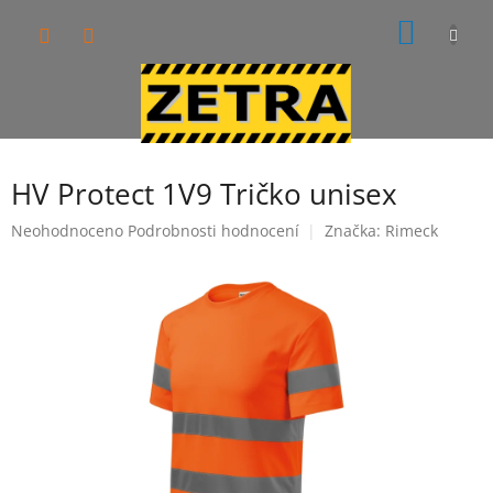
Přejít
NÁKUP
na
obsah
KOŠÍK
HV Protect 1V9 Tričko unisex
Průměrné
Neohodnoceno
Podrobnosti hodnocení
Značka:
Rimeck
hodnocení
produktu
je
0,0
z
5
hvězdiček.