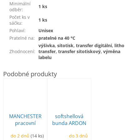
Minimální
1 ks
odběr
:
Počet ks v
1 ks
sáčku
:
Pohlaví
:
Unisex
Pratelné na
:
pratelné na 40 °C
výšivka, sítotisk, transfer digitální, litho
Zhodnocení
:
transfer, transfer sítotiskový, výměna
labelu
MANCHESTER
softshellová
pracovní
bunda ARDON
poloholeňová
Creatron
do 2 dnů
(14 ks)
do 3 dnů