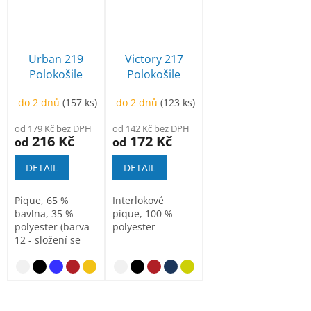
Urban 219
Victory 217
Polokošile
Polokošile
pánská
unisex
do 2 dnů
(157 ks)
do 2 dnů
(123 ks)
od 179 Kč bez DPH
od 142 Kč bez DPH
216 Kč
172 Kč
od
od
DETAIL
DETAIL
Pique, 65 %
Interlokové
bavlna, 35 %
pique, 100 %
polyester (barva
polyester
12 - složení se
může lišit - 85 %
bavlna, 15...
nebesky modrá