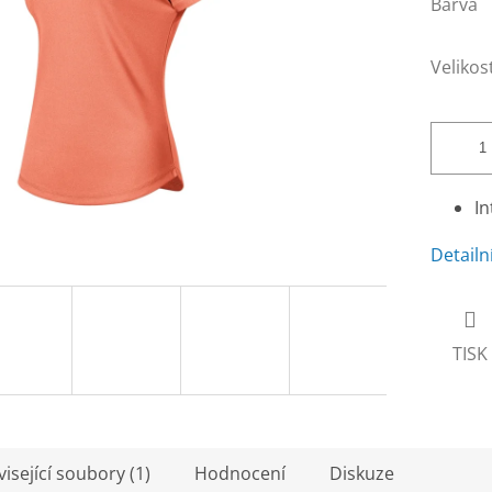
Barva
Velikos
In
Detailn
TISK
isející soubory (1)
Hodnocení
Diskuze