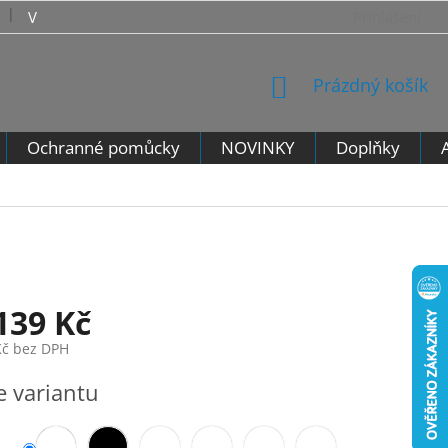
VRÁCENÍ ZBOŽÍ - VZOROVÝ FORMULÁŘ PRO ODSTOUPENÍ 
Přihlášení
NÁKUPNÍ
Prázdný košík
KOŠÍK
Ochranné pomůcky
NOVINKY
Doplňky
139 Kč
Kč
bez DPH
e variantu