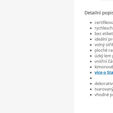
Detailní popi
certifiko
rychlesch
bez etike
ideální p
volný stř
ploché r
úzký lem 
vnitřní č
kimonové
více o S
dekorativn
tvarovaný
vhodné pr