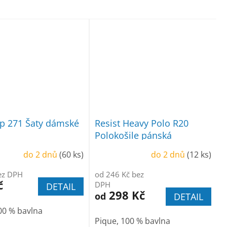
p 271 Šaty dámské
Resist Heavy Polo R20
Polokošile pánská
do 2 dnů
(60 ks)
do 2 dnů
(12 ks)
ez DPH
od 246 Kč bez
č
DPH
DETAIL
298 Kč
od
DETAIL
00 % bavlna
Pique, 100 % bavlna