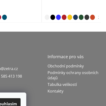
žlut
Informace pro vás
Obchodní podmínky
a
@
zetra.cz
Podmínky ochrany osobních
 585 413 198
údajů
Tabulka velikostí
Kontakty
ouhlasím