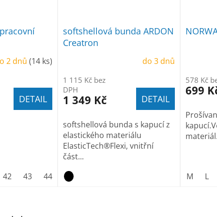
pracovní
softshellová bunda ARDON
NORWAY
Creatron
o 2 dnů
(14 ks)
do 3 dnů
1 115 Kč bez
578 Kč b
699 K
DPH
1 349 Kč
DETAIL
DETAIL
Prošíva
softshellová bunda s kapucí z
kapucí.V
elastického materiálu
materiál
ElasticTech®Flexi, vnitřní
část...
42
43
44
45
46
47
M
L