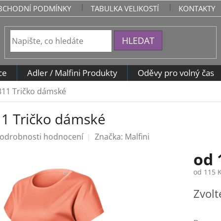
BCHODNÍ PODMÍNKY
TABULKA VELIKOSTÍ
KONTAKTY
HLEDAT
ce
Adler / Malfini Produkty
Oděvy pro volný čas
811 Tričko dámské
1 Tričko dámské
odrobnosti hodnocení
Značka:
Malfini
od
od
115 
Měrná
Zvolt
cena: