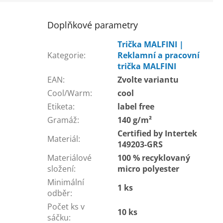
Doplňkové parametry
Trička MALFINI |
Kategorie
:
Reklamní a pracovní
trička MALFINI
EAN
:
Zvolte variantu
Cool/Warm
:
cool
Etiketa
:
label free
Gramáž
:
140 g/m²
Certified by Intertek
Materiál
:
149203-GRS
Materiálové
100 % recyklovaný
složení
:
micro polyester
Minimální
1 ks
odběr
:
Počet ks v
10 ks
sáčku
: