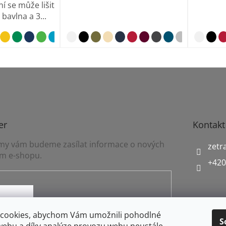
ní se může lišit
 bavlna a 3...
antracitový melír
er
Kontakt
a my vám budeme zasílat informace o nových
zetr
m e-shopu.
+420
mínkami ochrany osobních údajů
cookies, abychom Vám umožnili pohodlné
S