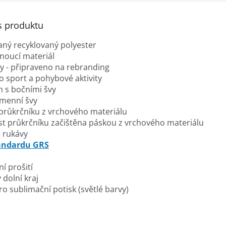
s produktu
vaný recyklovaný polyester
noucí materiál
ty - připraveno na rebranding
ro sport a pohybové aktivity
ih s bočními švy
amenní švy
průkrčníku z vrchového materiálu
ást průkrčníku začištěna páskou z vrchového materiálu
 rukávy
tandardu GRS
í prošití
 dolní kraj
o sublimační potisk (světlé barvy)