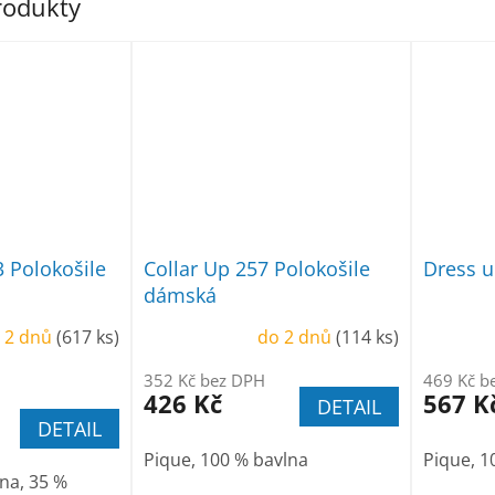
produkty
3 Polokošile
Collar Up 257 Polokošile
Dress u
dámská
 2 dnů
(617 ks)
do 2 dnů
(114 ks)
352 Kč bez DPH
469 Kč b
426 Kč
567 K
DETAIL
DETAIL
Pique, 100 % bavlna
Pique, 1
na, 35 %