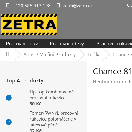
Přejít
O
+420 585 413 198
zetra@zetra.cz
na
obsah
Pracovní obuv
Pracovní oděvy
Pracovní rukavi
Adler / Malfini Produkty
Trička
Chance 
Domů
P
Chance 81
o
s
Top 4 produkty
Průměrné
Neohodnoceno
P
t
hodnocení
r
Tip Top kombinované
produktu
pracovní rukavice
a
je
30 Kč
n
0,0
n
Fomer/RWNYL pracovní
z
rukavice polomáčené v
í
5
latexové pěně
hvězdiček.
p
12 Kč