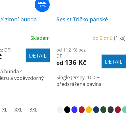
845 Kč
–17 %
 zimní bunda
Resist Tričko pánské
Skladem
do 2 dnů
(1 ks)
ez DPH
od 112 Kč bez
č
DETAIL
DPH
136 Kč
DETAIL
od
ná bunda s
Single Jersey, 100 %
ětru a voděvzdorný
předsrážená bavlna
.
XL
XXL
3XL
n