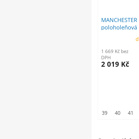
MANCHESTER 
poloholeňová
d
1 669 Kč bez
DPH
2 019 Kč
39
40
41