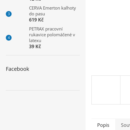
a
CERVA Emerton kalhoty
n
do pasu
e
619 Kč
l
PETRAX pracovní
rukavice polomáčené v
latexu
39 Kč
Facebook
Popis
Souv