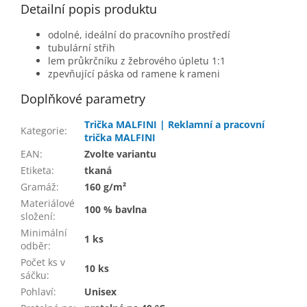
Detailní popis produktu
odolné, ideální do pracovního prostředí
tubulární střih
lem průkrčníku z žebrového úpletu 1:1
zpevňující páska od ramene k rameni
Doplňkové parametry
Trička MALFINI | Reklamní a pracovní
Kategorie
:
trička MALFINI
EAN
:
Zvolte variantu
Etiketa
:
tkaná
Gramáž
:
160 g/m²
Materiálové
100 % bavlna
složení
:
Minimální
1 ks
odběr
:
Počet ks v
10 ks
sáčku
:
Pohlaví
:
Unisex