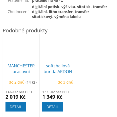
Pratelné na
:
pratelné na 40 °C
digitální potisk, výšivka, sítotisk, transfer
Zhodnocení
:
digitální, litho transfer, transfer
sítotiskový, výměna labelu
MANCHESTER
softshellová
pracovní
bunda ARDON
poloholeňová
Creatron
do 2 dnů
(14 ks)
do 3 dnů
1 669 Kč bez DPH
1 115 Kč bez DPH
2 019 Kč
1 349 Kč
DETAIL
DETAIL