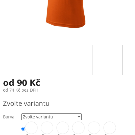
od
90 Kč
od
74 Kč
bez DPH
Měrná
Zvolte variantu
cena:
Barva