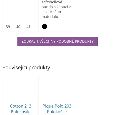
softshellová
bunda s kapucí z
elastického
materiálu
ElasticTech®Flexi,
vnitřní část...
39
40
41
42
43
44
45
46
47
ZOBRAZIT VŠECHNY PODOBNÉ PRODUKTY
Související produkty
Cotton 213
Pique Polo 203
Polokošile
Polokošile