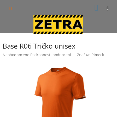
Přejít
NÁKUP
na
obsah
KOŠÍK
Base R06 Tričko unisex
Průměrné
Neohodnoceno
Podrobnosti hodnocení
Značka:
Rimeck
hodnocení
produktu
je
0,0
z
5
hvězdiček.