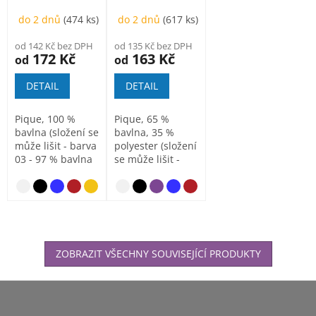
dámská
pánská
do 2 dnů
(474 ks)
do 2 dnů
(617 ks)
od 142 Kč bez DPH
od 135 Kč bez DPH
172 Kč
163 Kč
od
od
DETAIL
DETAIL
Pique, 100 %
Pique, 65 %
bavlna (složení se
bavlna, 35 %
může lišit - barva
polyester (složení
03 - 97 % bavlna
se může lišit -
a 3 % viskóza,...
barva 03 - 97 %
bavlna a 3...
nebesky modrá
svě
ZOBRAZIT VŠECHNY SOUVISEJÍCÍ PRODUKTY
Z
á