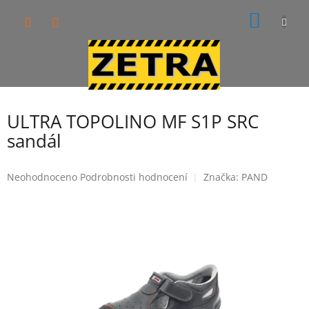
Přejít
NÁKUP
na
obsah
KOŠÍK
ULTRA TOPOLINO MF S1P SRC
sandál
Průměrné
Neohodnoceno
Podrobnosti hodnocení
Značka:
PAND
hodnocení
produktu
je
0,0
z
5
hvězdiček.