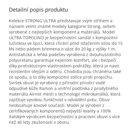
Detailní popis produktu
Kolekce STRONG ULTRA představuje svým střihem a
názvem velmi známé modely kategorie Strong, ovšem
vyrobené z nejlepších komponent a materiálů. Model
ULTRA TOPOLINO je bezpečnostní sandál s kompozitní
tužinkou ve špici, která chrání před stlačením silou do 15
kN nebo pádem břemena o váze do 20 kg z výšky 1 m.
Antistatická a lehká podešev vyrobená z dvouhustotního
polyuretanu garantuje nejenom komfort, ale i bezpečí
díky protiskluzným vlastnostem podrážky, která je navíc
rezistentní olejům a oděru. Chodidla jsou chráněna také
ze spodu, a to díky kompozitní stélce proti propichu.
Svršek obuvi je vyrobený z přírodní plnolící vodě
odpudivé kůže Ramon a vnitřní podšívka z prodyšného
materiálu Airnet mesh s technologií mikrokanálků, která
zajišťuje vysokou funkčnost v odvádění potu. Obuv
neobsahuje kovové součásti. Model je výroben z
certifikovaných komponentů nejvyšší kvality a 100%
italským výrobcem bezpečnostní a pracovní obuvi s více
než 40 lety zkušeností v oboru.