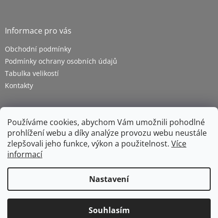
Informace pro vás
Obchodní podmínky
Podmínky ochrany osobních údajů
Tabulka velikostí
Kontakty
Používáme cookies, abychom Vám umožnili pohodlné
prohlížení webu a díky analýze provozu webu neustále
zlepšovali jeho funkce, výkon a použitelnost.
Více
informací
Vytvořil Shoptet
Nastavení
Copyright 2026
ZETRA - pracovní oděvy s.r.o.
. Všechna
Souhlasím
práva vyhrazena.
Upravit nastavení cookies