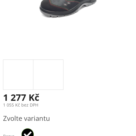
1 277 Kč
1 055 Kč bez DPH
Měrná
Zvolte variantu
cena: