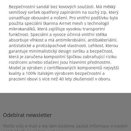
Bezpečnostní sandál bez kovových součásti. Má měkký
semišový svršek opatřený zapínáním na suchý zip, který
usnadňuje obouvání a nošení. Pro vnitřní podšívku byla
použita speciální tkanina Airnet mesh s technologií
mikrokanálků, která zajišťuje vysokou transportní
funkčnost. Speciální a vysoce účinná vnitřní stélka
absorbuje vlhkost a má antimikrobiální, antibakteriální,
antistatické a protizápachové vlastnosti. Lehkost, kterou
garantuje minimalistický design svršku a bezpečnost,
která je zaručena kompozitní špičkou zabraňující riziku
rozdrceni a/nebo stlačeni jsou hlavními přednostmi.
Model je výroben z certifikovaných komponentů nejvyšší
kvality a 100% italským výrobcem bezpečnostní a
pracovní obuvi s více než 40 lety zkušeností v oboru.
Z
á
p
a
Odebírat newsletter
t
Vložte svůj e-mail a my vám budeme zasílat informace o nových
í