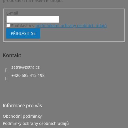
produktech na našem e-shopu.
E-mail
Souhlasím s
podmínkami ochrany osobních údajů
PŘIHLÁSIT SE
Kontakt
zetra
@
zetra.cz
+420 585 413 198
Informace pro vás
Obchodní podmínky
Podmínky ochrany osobních údajů