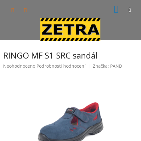
Přejít
NÁKUP
na
obsah
KOŠÍK
RINGO MF S1 SRC sandál
Průměrné
Neohodnoceno
Podrobnosti hodnocení
Značka:
PAND
hodnocení
produktu
je
0,0
z
5
hvězdiček.