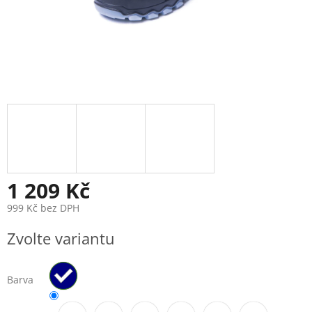
1 209 Kč
999 Kč bez DPH
Měrná
Zvolte variantu
cena:
Barva