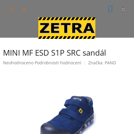
Přejít
NÁKUP
na
obsah
KOŠÍK
MINI MF ESD S1P SRC sandál
Průměrné
Neohodnoceno
Podrobnosti hodnocení
Značka:
PAND
hodnocení
produktu
je
0,0
z
5
hvězdiček.