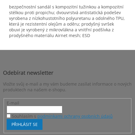
bezpečnostní sandál s kompozitní tužinkou a kompozitní
stélkou proti propichu; dvouvrstvá antistatická podešev
vyrobena z nízkohustotního polyuretanu a odolného TPU,
která je rezistentní olejům a oděru; prodyšný svršek
obuvi je vyrobený z mikrovlákna a vnitřní podšívka z
prodyšného materiálu Airnet mesh; ESD
Z
á
p
a
Odebírat newsletter
t
Vložte svůj e-mail a my vám budeme zasílat informace o nových
í
produktech na našem e-shopu.
E-mail
Souhlasím s
podmínkami ochrany osobních údajů
PŘIHLÁSIT SE