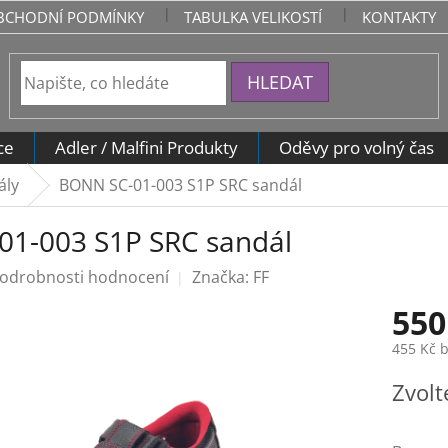
BCHODNÍ PODMÍNKY
TABULKA VELIKOSTÍ
KONTAKTY
HLEDAT
ce
Adler / Malfini Produkty
Oděvy pro volný čas
ály
BONN SC-01-003 S1P SRC sandál
1-003 S1P SRC sandál
odrobnosti hodnocení
Značka:
FF
550
455 Kč 
Měrná
Zvolt
cena: