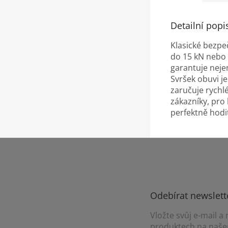
Detailní popi
Klasické bezpe
do 15 kN nebo 
garantuje neje
Svršek obuvi j
zaručuje rychl
zákazníky, pro 
perfektně hodit
Z
á
p
a
t
Odebírat newslett
í
Vložte svůj e-mail 
produktech na naše