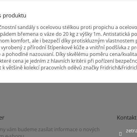
s produktu
čnostní sandály s ocelovou stélkou proti propichu a ocelovou
pádem břemena o váze do 20 kg z výšky 1m. Antistatická 
nom komfort, ale i bezpečí díky protiskluzným vlastnostem p
e vyrobený z přírodní štípenkové kůže a vnitřní podšívka z
é a pohodlné nazouvaní. Díky skvělému poměru cena/kvalita 
které cena je jedním z hlavních kritérii při pořízení bezpečn
 k většině kolekcí pracovních oděvů značky Fridrich&Fridric
er
Kontakt
a my vám budeme zasílat informace o nových
zetr
m e-shopu.