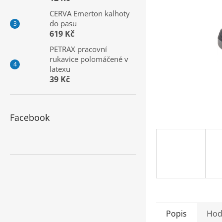
a
CERVA Emerton kalhoty
n
do pasu
e
619 Kč
l
PETRAX pracovní
rukavice polomáčené v
latexu
39 Kč
Facebook
Popis
Hod