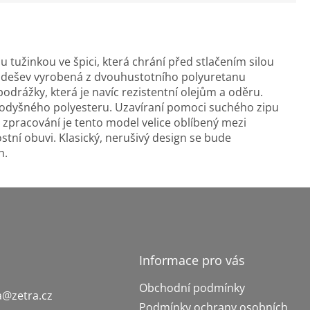
 tužinkou ve špici, která chrání před stlačením silou
podešev vyrobená z dvouhustotního polyuretanu
odrážky, která je navíc rezistentní olejům a oděru.
 prodyšného polyesteru. Uzavíraní pomoci suchého zipu
zpracování je tento model velice oblíbený mezi
ostní obuvi. Klasický, nerušivý design se bude
h.
Informace pro vás
Obchodní podmínky
a
@
zetra.cz
Podmínky ochrany osobních