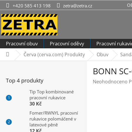
Přejít
O
+420 585 413 198
zetra@zetra.cz
na
obsah
Pracovní obuv
Pracovní oděvy
Pracovní rukavi
Červa (cerva.com) Produkty
Obuv
Sand
Domů
P
BONN SC-0
o
s
Top 4 produkty
Průměrné
Neohodnoceno
P
t
hodnocení
r
Tip Top kombinované
produktu
pracovní rukavice
a
je
30 Kč
n
0,0
n
Fomer/RWNYL pracovní
z
rukavice polomáčené v
í
5
latexové pěně
hvězdiček.
p
12 Kč