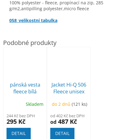
100% polyester - fleece, propínací na zip, 285
g/m2,antipilling polyester,micro fleece
058_velikostní tabulka
pánská vesta
Jacket Hi-Q 506
fleece bílá
Fleece unisex
MVF13
Skladem
do 2 dnů
(121 ks)
244 Kč bez DPH
od 402 Kč bez DPH
295 Kč
487 Kč
od
DETAIL
DETAIL