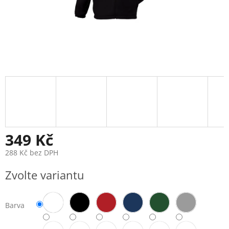
349 Kč
288 Kč bez DPH
Měrná
Zvolte variantu
cena:
Barva