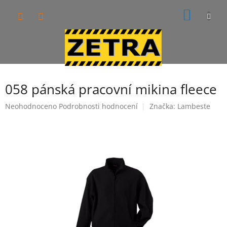
Přejít
NÁKUP
na
obsah
KOŠÍK
058 pánská pracovní mikina fleece
Průměrné
Neohodnoceno
Podrobnosti hodnocení
Značka:
Lambeste
hodnocení
produktu
je
0,0
z
5
hvězdiček.