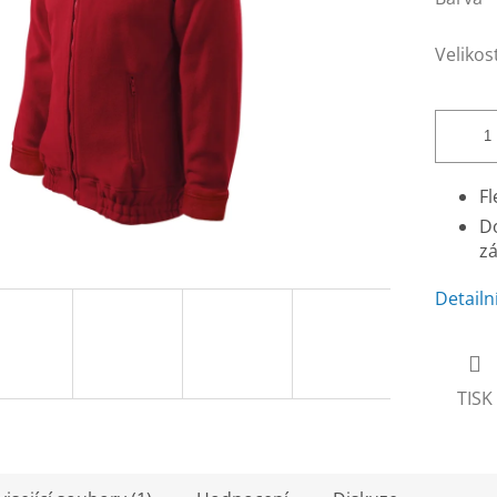
Velikos
Fl
Do
zá
Detailn
TISK