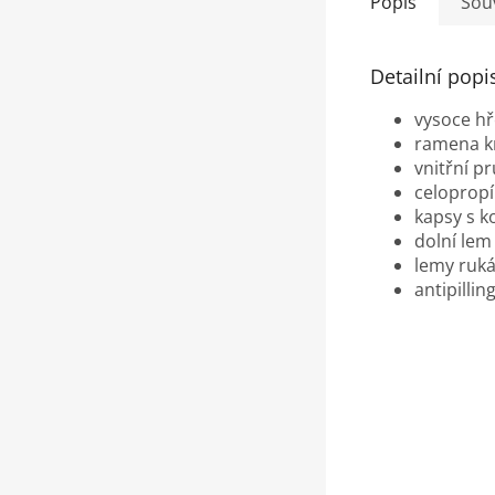
Popis
Souv
Detailní popi
vysoce hř
ramena k
vnitřní p
celopropí
kapsy s 
dolní lem
lemy ruk
antipillin