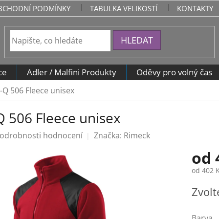
BCHODNÍ PODMÍNKY
TABULKA VELIKOSTÍ
KONTAKTY
HLEDAT
ce
Adler / Malfini Produkty
Oděvy pro volný čas
i-Q 506 Fleece unisex
Q 506 Fleece unisex
odrobnosti hodnocení
Značka:
Rimeck
od
od
402 
Měrná
Zvolt
cena:
Barva