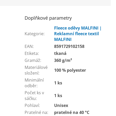
Doplňkové parametry
Fleece oděvy MALFINI |
Kategorie
:
Reklamní fleece textil
MALFINI
EAN
:
8591729102158
Etiketa
:
tkaná
Gramáž
:
360 g/m²
Materiálové
100 % polyester
složení
:
Minimální
1 ks
odběr
:
Počet ks v
1 ks
sáčku
:
Pohlaví
:
Unisex
Pratelné na
:
pratelné na 40 °C