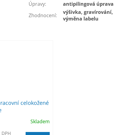
Úpravy
:
antipilingová úprava
výšivka, gravírování,
Zhodnocení
:
výměna labelu
racovní celokožené
e
Skladem
z DPH