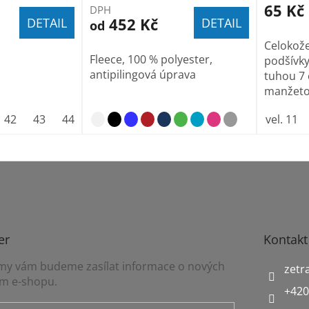
65 Kč
DPH
452 Kč
DETAIL
DETAIL
od
Celokože
Fleece, 100 % polyester,
podšívky
antipilingová úprava
tuhou 7 
manžetou
42
43
44
45
46
47
vel. 11
er
Kontakt
a my vám budeme zasílat informace o nových
zetr
m e-shopu.
+420