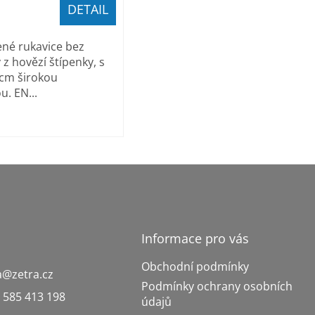
DETAIL
né rukavice bez
 z hovězí štípenky, s
cm širokou
. EN...
Informace pro vás
Obchodní podmínky
a
@
zetra.cz
Podmínky ochrany osobních
 585 413 198
údajů