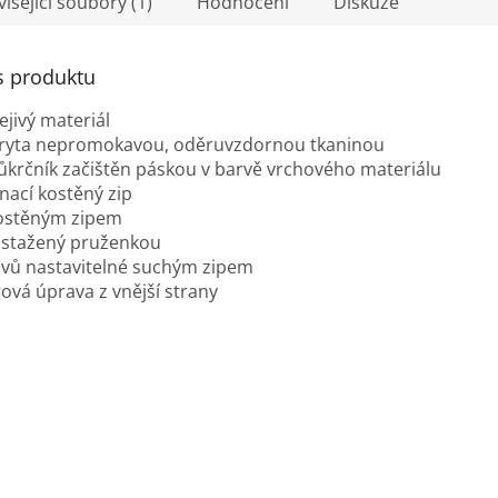
isející soubory (1)
Hodnocení
Diskuze
s produktu
ejivý materiál
ryta nepromokavou, oděruvzdornou tkaninou
růkrčník začištěn páskou v barvě vrchového materiálu
nací kostěný zip
kostěným zipem
 stažený pruženkou
ávů nastavitelné suchým zipem
gová úprava z vnější strany