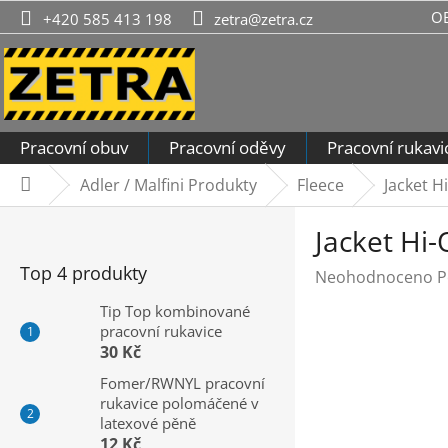
Přejít
O
+420 585 413 198
zetra@zetra.cz
na
obsah
Pracovní obuv
Pracovní oděvy
Pracovní rukavi
Adler / Malfini Produkty
Fleece
Jacket H
Domů
P
Jacket Hi-
o
s
Top 4 produkty
Průměrné
Neohodnoceno
P
t
hodnocení
r
Tip Top kombinované
produktu
pracovní rukavice
a
je
30 Kč
n
0,0
n
Fomer/RWNYL pracovní
z
rukavice polomáčené v
í
5
latexové pěně
hvězdiček.
p
12 Kč