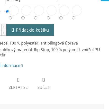
t
Přidat do košíku
eece, 100 % polyester, antipilingová úprava
plňkový materiál: Rip Stop, 100 % polyamid, vnitřní PU
těr
í informace
ZEPTAT SE
SDÍLET