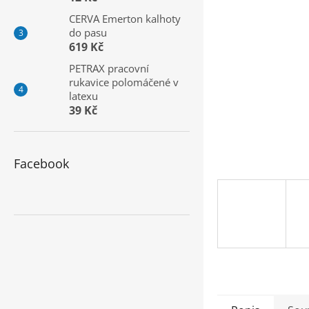
a
CERVA Emerton kalhoty
n
do pasu
e
619 Kč
l
PETRAX pracovní
rukavice polomáčené v
latexu
39 Kč
Facebook