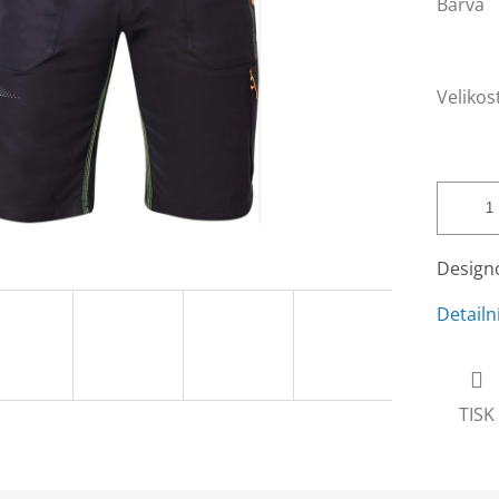
Barva
Velikos
Design
Detailn
TISK