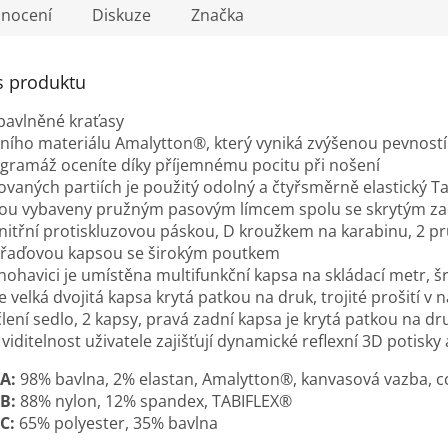
nocení
Diskuze
Značka
s produktu
bavlněné kraťasy
lního materiálu Amalytton®, který vyniká zvýšenou pevnos
gramáž oceníte díky příjemnému pocitu při nošení
vaných partiích je použitý odolný a čtyřsměrně elastický T
jsou vybaveny pružným pasovým límcem spolu se skrytým z
nitřní protiskluzovou páskou, D kroužkem na karabinu, 2 p
ářaďovou kapsou se širokým poutkem
nohavici je umístěna multifunkční kapsa na skládací metr, 
je velká dvojitá kapsa krytá patkou na druk, trojité prošití 
 člení sedlo, 2 kapsy, pravá zadní kapsa je krytá patkou na dr
iditelnost uživatele zajišťují dynamické reflexní 3D potisky 
A:
98% bavlna, 2% elastan, Amalytton®, kanvasová vazba, c
B:
88% nylon, 12% spandex, TABIFLEX®
C:
65% polyester, 35% bavlna