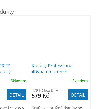
GR TS
Kraťasy Professional
aťasy
4Dynamic stretch
Skladem
Skladem
479 Kč bez DPH
579 Kč
DETAIL
DETAIL
ové kraťasy v
Kraťasy z pružné tkaniny se