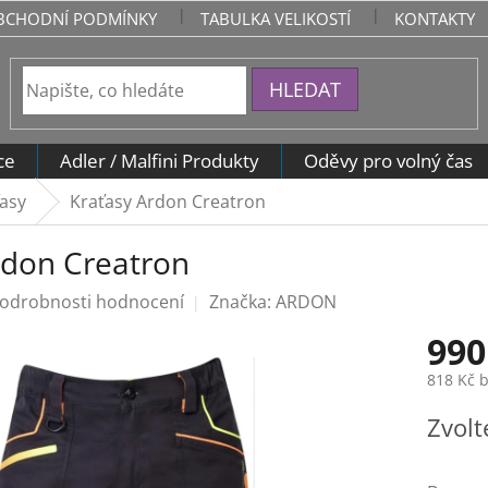
BCHODNÍ PODMÍNKY
TABULKA VELIKOSTÍ
KONTAKTY
HLEDAT
ce
Adler / Malfini Produkty
Oděvy pro volný čas
asy
Kraťasy Ardon Creatron
rdon Creatron
odrobnosti hodnocení
Značka:
ARDON
990
818 Kč 
Měrná
Zvolt
cena: