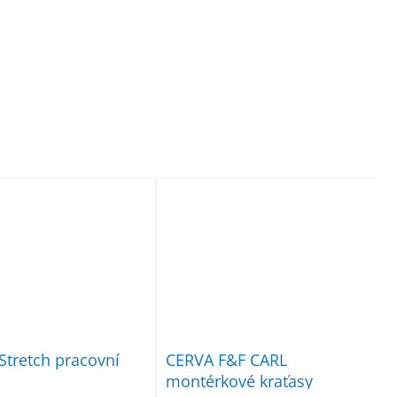
 Stretch pracovní
CERVA F&F CARL
montérkové kraťasy