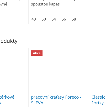
evné
spoustou kapes
48
50
54
56
58
produkty
Akce
érkové
pracovní kraťasy Foreco -
Classic
y
SLEVA
šortky