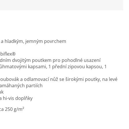
tí a hladkým, jemným povrchem
abiflex®
adním dvojitým poutkem pro pohodlné usazení
růhmatovými kapsami, 1 přední zipovou kapsou, 1
šroubovák a odlamovací nůž se širokými poutky, na levé
v namáhaných partiích
uk
a hi-vis doplňky
ca 250 g/m²