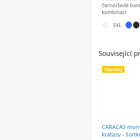
černo/šedé bar
kombinaci
5XL
Související 
Výprodej
CARACAS mont
kraťasy - šortk