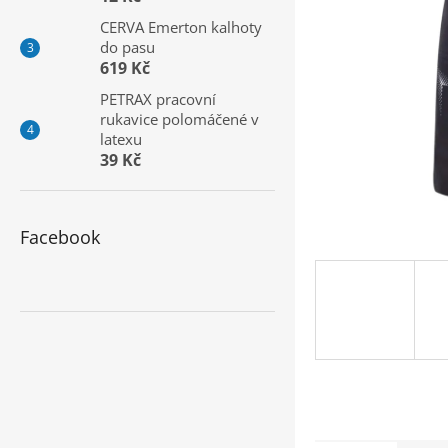
a
CERVA Emerton kalhoty
n
do pasu
e
619 Kč
l
PETRAX pracovní
rukavice polomáčené v
latexu
39 Kč
Facebook