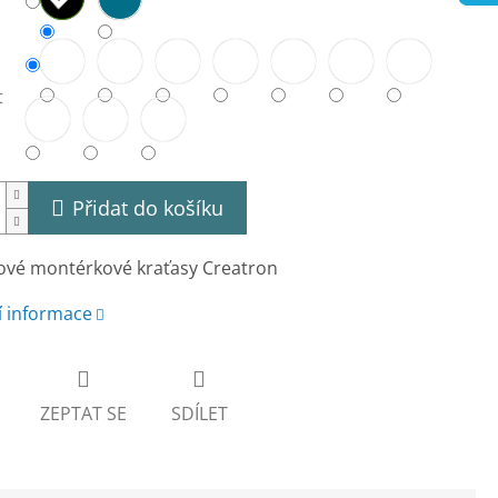
t
Přidat do košíku
ové montérkové kraťasy Creatron
í informace
ZEPTAT SE
SDÍLET