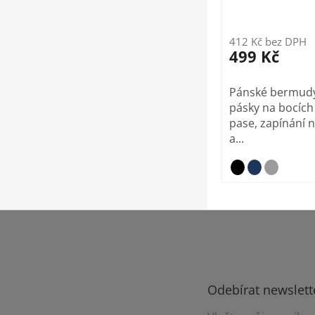
412 Kč bez DPH
499 Kč
Pánské bermudy,
pásky na bocích
pase, zapínání n
a...
Z
á
p
a
t
Odebírat newslett
í