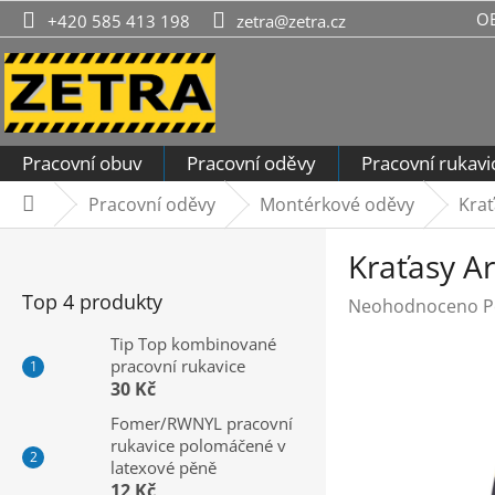
Přejít
O
+420 585 413 198
zetra@zetra.cz
na
obsah
Pracovní obuv
Pracovní oděvy
Pracovní rukavi
Pracovní oděvy
Montérkové oděvy
Krať
Domů
P
Kraťasy A
o
s
Top 4 produkty
Průměrné
Neohodnoceno
P
t
hodnocení
r
Tip Top kombinované
produktu
pracovní rukavice
a
je
30 Kč
n
0,0
n
Fomer/RWNYL pracovní
z
rukavice polomáčené v
í
5
latexové pěně
hvězdiček.
p
12 Kč