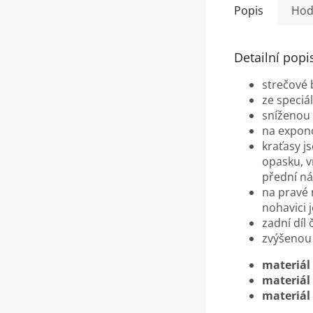
Popis
Hod
Detailní popi
strečové 
ze speciá
sníženou 
na expono
kraťasy 
opasku, v
přední n
na pravé 
nohavici 
zadní díl
zvýšenou v
materiál 
materiál 
materiál 