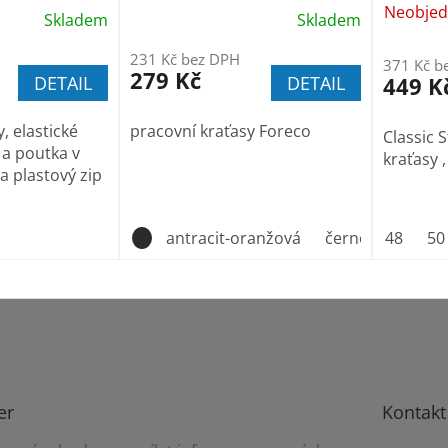
Neobjed
Skladem
Skladem
231 Kč bez DPH
371 Kč b
279 Kč
DETAIL
DETAIL
449 K
 elastické
pracovní kraťasy Foreco
Classic 
 a poutka v
kraťasy 
a plastový zip
antracit-oranžová
černo_žlutá
48
50
er
Kontakt