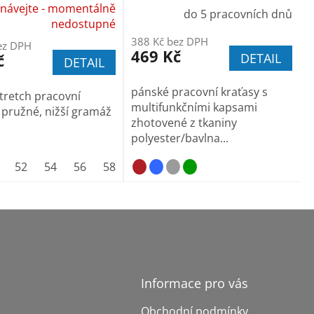
návejte - momentálně
do 5 pracovních dnů
nedostupné
388 Kč bez DPH
ez DPH
469 Kč
č
DETAIL
DETAIL
pánské pracovní kraťasy s
Stretch pracovní
multifunkčními kapsami
, pružné, nižší gramáž
zhotovené z tkaniny
polyester/bavlna...
52
54
56
58
60
Informace pro vás
Obchodní podmínky