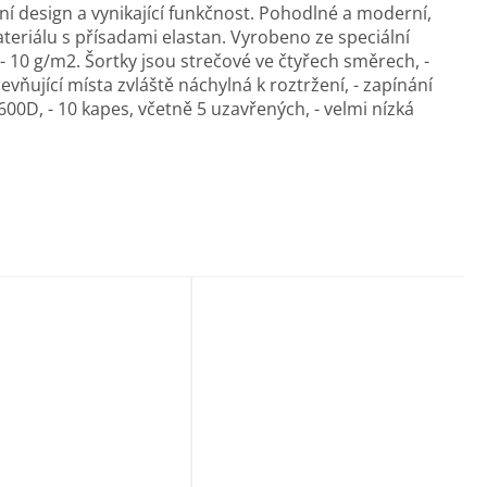
vní design a vynikající funkčnost.
Pohodlné a
moderní,
teriálu s přísadami
elastan.
Vyrobeno ze speciální
- 10 g/m2.
Š
ortky jsou strečové ve čtyřech směrech,
-
evňující místa zvláště náchylná k roztržení,
- zapínání
d600D,
- 10 kapes, včetně 5 uzavřených,
- velmi nízká