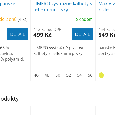
 pánské
LIMERO výstražné kalhoty s
Max Viv
reflexními prvky
žluté
do 2 dnů
(4 ks)
Skladem
412 Kč bez DPH
454 Kč b
499 Kč
549 K
DETAIL
DETAIL
 65 %
LIMERO výstražné pracovní
pánské H
bavlna;
kalhoty s reflexními prvky
šortky s
% polyamid,
46
48
50
52
54
56
58
60
produkty