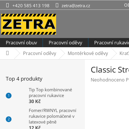
Přejít
O
+420 585 413 198
zetra@zetra.cz
na
obsah
Pracovní obuv
Pracovní oděvy
Pracovní rukavi
Pracovní oděvy
Montérkové oděvy
Krať
Domů
P
Classic St
o
s
Top 4 produkty
Průměrné
Neohodnoceno
P
t
hodnocení
r
Tip Top kombinované
produktu
pracovní rukavice
a
je
30 Kč
n
0,0
n
Fomer/RWNYL pracovní
z
rukavice polomáčené v
í
5
latexové pěně
hvězdiček.
p
12 Kč