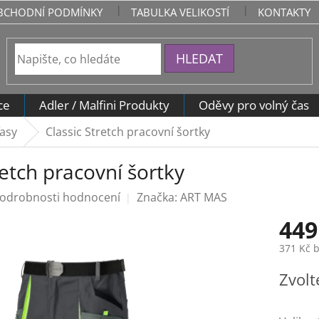
BCHODNÍ PODMÍNKY
TABULKA VELIKOSTÍ
KONTAKTY
HLEDAT
ce
Adler / Malfini Produkty
Oděvy pro volný čas
asy
Classic Stretch pracovní šortky
retch pracovní šortky
odrobnosti hodnocení
Značka:
ART MAS
449
371 Kč 
Měrná
Zvolt
cena: