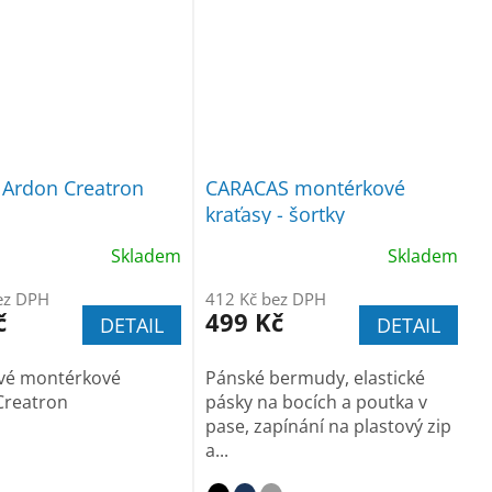
 Ardon Creatron
CARACAS montérkové
kraťasy - šortky
Skladem
Skladem
ez DPH
412 Kč bez DPH
č
499 Kč
DETAIL
DETAIL
vé montérkové
Pánské bermudy, elastické
Creatron
pásky na bocích a poutka v
pase, zapínání na plastový zip
a...