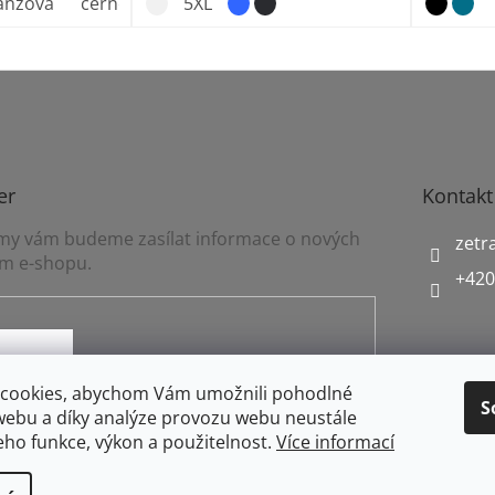
ranžová
černo_žlutá
5XL
er
Kontakt
a my vám budeme zasílat informace o nových
zetr
m e-shopu.
+420
mínkami ochrany osobních údajů
cookies, abychom Vám umožnili pohodlné
S
webu a díky analýze provozu webu neustále
jeho funkce, výkon a použitelnost.
Více informací