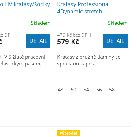
o HV kraťasy/šortky
Kraťasy Professional
4Dynamic stretch
Skladem
Skladem
ez DPH
479 Kč bez DPH
č
579 Kč
DETAIL
DETAIL
I-VIS žluté pracovní
Kraťasy z pružné tkaniny se
 elastickým pasem;
spoustou kapes
48
50
54
56
58
Výprodej