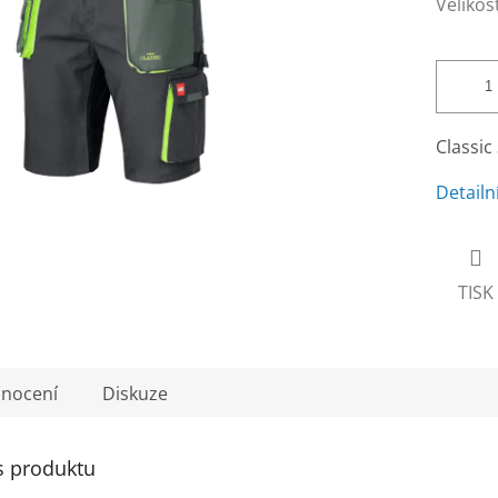
Velikos
Classic
Detailn
TISK
nocení
Diskuze
s produktu