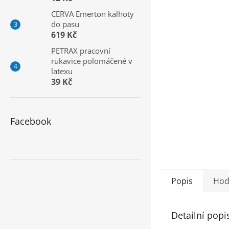
a
CERVA Emerton kalhoty
n
do pasu
e
619 Kč
l
PETRAX pracovní
rukavice polomáčené v
latexu
39 Kč
Facebook
Popis
Hod
Detailní popi