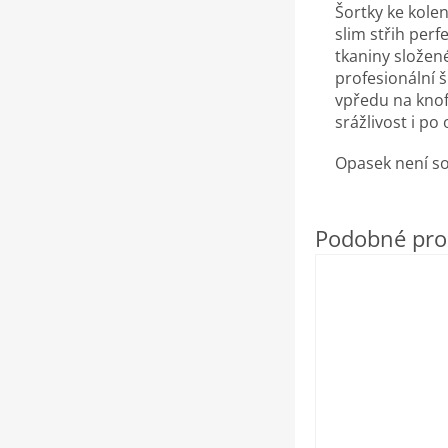
Šortky ke kole
slim střih per
tkaniny složené
profesionální š
vpředu na knofl
srážlivost i p
Opasek není so