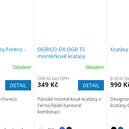
sy Foreco -
OGRICO OX OGR TS
Kraťasy
montérkové kraťasy
Skladem
Skladem
288 Kč bez DPH
818 Kč b
349 Kč
990 K
DETAIL
DETAIL
y Foreco
Pánské montérkové kraťasy v
Designo
černo/šedé barevné
kraťasy 
kombinaci