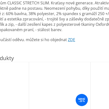
nům CLASSIC STRETCH SLIM. Kraťasy nové generace. A
trakti
fektně padne na postavu. Ne
omezení pohybu, díky použití ma
 z:
60% bavlna, 38% polyester, 2% spandex s gramáží 250 +/
ití a estetika zpracování,
- trojité švy a záševky dodatečně zp
ík a zip,
- další zesílení kapes z polyesterové tkaniny Oxfor
o opakovaném praní,
- stálost barev.
učástí oděvu. můžete si ho objednat
ZDE
629 Kč
–20 %