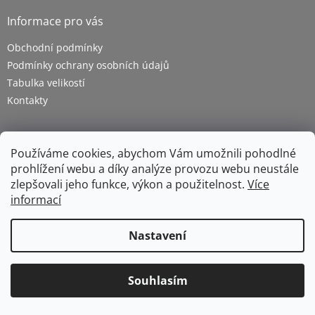
Informace pro vás
Obchodní podmínky
Podmínky ochrany osobních údajů
Tabulka velikostí
Kontakty
Používáme cookies, abychom Vám umožnili pohodlné
prohlížení webu a díky analýze provozu webu neustále
zlepšovali jeho funkce, výkon a použitelnost.
Více
informací
Vytvořil Shoptet
Nastavení
Copyright 2026
ZETRA - pracovní oděvy s.r.o.
. Všechna
Souhlasím
práva vyhrazena.
Upravit nastavení cookies