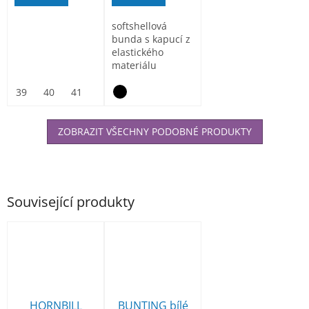
softshellová
bunda s kapucí z
elastického
materiálu
ElasticTech®Flexi,
vnitřní část...
39
40
41
42
43
44
45
46
47
ZOBRAZIT VŠECHNY PODOBNÉ PRODUKTY
Související produkty
HORNBILL
BUNTING bílé