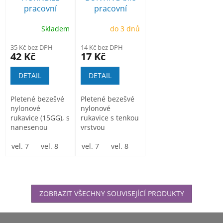
pracovní
pracovní
rukavice
rukavice
Skladem
do 3 dnů
povrstvené
povrstvené
gumou
polyuretanem
35 Kč bez DPH
14 Kč bez DPH
42 Kč
17 Kč
DETAIL
DETAIL
Pletené bezešvé
Pletené bezešvé
nylonové
nylonové
rukavice (15GG), s
rukavice s tenkou
nanesenou
vrstvou
pružnou gumou v
polyuretanu v
dlani a na...
vel. 7
vel. 8
vel. 9
dlani a na
vel. 7
vel. 10
vel. 8
vel. 9
vel. 10
vel. 1
prstech a...
ZOBRAZIT VŠECHNY SOUVISEJÍCÍ PRODUKTY
Z