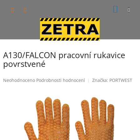
Přejít
NÁKUP
na
obsah
KOŠÍK
A130/FALCON pracovní rukavice
povrstvené
Průměrné
Neohodnoceno
Podrobnosti hodnocení
Značka:
PORTWEST
hodnocení
produktu
je
0,0
z
5
hvězdiček.