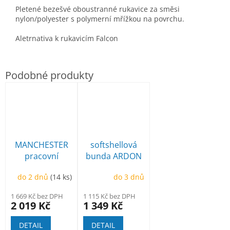
Pletené bezešvé oboustranné rukavice za směsi
nylon/polyester s polymerní mřížkou na povrchu.
Aletrnativa k rukavicím Falcon
MANCHESTER
softshellová
pracovní
bunda ARDON
poloholeňová
Creatron
do 2 dnů
(14 ks)
do 3 dnů
1 669 Kč bez DPH
1 115 Kč bez DPH
2 019 Kč
1 349 Kč
DETAIL
DETAIL